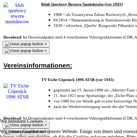
Klub Sportowy Rewera Stanisławów (vor 1945)
1908 = als Towarzystwa Zabaw Ruchowych „Rewer
04.1914 = Namensänderung in Stanisławowski Klu
1939 = erloschen; (Quelle: Rozgrywki Piłkarskie 
Download:
Im Downloadpaket sind 4 verschiedene Vektorgrafikformate (CDR, AI 
×
×
Vereinsinformationen:
TV Eiche Cöpenick 1896 ATSB (vor 1945)
gegründet am 15. Januar 1896 als „Arbeiter-Turn
21. Juni 1921 neue Sportanlage, der „Eiche-Plat
von 1986 bis zur Wende gab es eine kurzzeitige
nach der Wiedervereinigung wurde der alte Verei
Download:
Im Downloadpaket sind 4 verschiedene Vektorgrafikformate (CDR, AI 
Wir benutzen Cookies
×
Wir nutzen Cookies auf unserer Website. Einige von ihnen sind essenzi
×
können selbst entscheiden, ob Sie die Cookies zulassen möchten. Bitte