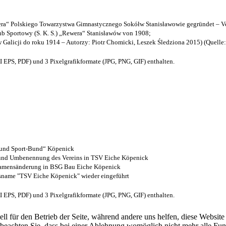
a“ Polskiego Towarzystwa Gimnastycznego Sokółw Stanisławowie gegründet – Ve
b Sportowy (S. K. S.) „Rewera“ Stanisławów von 1908;
w Galicji do roku 1914 – Autorzy: Piotr Chomicki, Leszek Śledziona 2015) (Quelle
EPS, PDF) und 3 Pixelgrafikformate (JPG, PNG, GIF) enthalten.
- und Sport-Bund“ Köpenick
z und Umbenennung des Vereins in TSV Eiche Köpenick
 Namensänderung in BSG Bau Eiche Köpenick
nsname "TSV Eiche Köpenick" wieder eingeführt
EPS, PDF) und 3 Pixelgrafikformate (JPG, PNG, GIF) enthalten.
ell für den Betrieb der Seite, während andere uns helfen, diese Websit
 beachten Sie, dass bei einer Ablehnung womöglich nicht mehr alle Funk