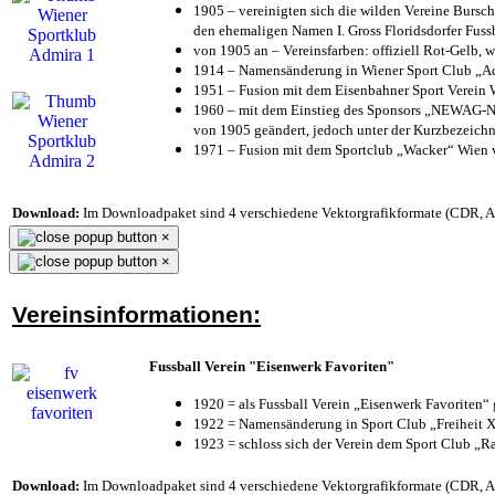
1905 – vereinigten sich die wilden Vereine Bursc
den ehemaligen Namen I. Gross Floridsdorfer Fus
von 1905 an – Vereinsfarben: offiziell Rot-Gelb, 
1914 – Namensänderung in Wiener Sport Club „Admi
1951 – Fusion mit dem Eisenbahner Sport Verein
1960 – mit dem Einstieg des Sponsors „NEWAG-NI
von 1905 geändert, jedoch unter der Kurzbezeich
1971 – Fusion mit dem Sportclub „Wacker“ Wien
Download:
Im Downloadpaket sind 4 verschiedene Vektorgrafikformate (CDR, AI 
×
×
Vereinsinformationen:
Fussball Verein "Eisenwerk Favoriten"
1920 = als Fussball Verein „Eisenwerk Favoriten“
1922 = Namensänderung in Sport Club „Freiheit X
1923 = schloss sich der Verein dem Sport Club „Ra
Download:
Im Downloadpaket sind 4 verschiedene Vektorgrafikformate (CDR, AI 