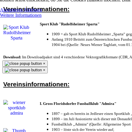
Vereinsinformationen:
Akzeptieren
Ablehnen
Weitere Informationen
Sport Klub "Rudolfsheimer Sparta"
1909 = als Sport Klub Rudolfsheimer „Sparta“ geg
Anfang 1910 Beitritt zum Österreichischen Fussbal
1904 bei (Quelle: Neues Wiener Tagblatt, vom 01
Download:
Im Downloadpaket sind 4 verschiedene Vektorgrafikformate (CDR, AI 
×
×
Vereinsinformationen:
I. Gross Floridsdorfer Fussballklub "Admira"
1897 – gab es bereits in Jedlesee einen Sportklub
1899 – im Juli fusionierte sich dieser mit Donaufel
Fussballklub „Admira“ (Quelle: Allgemeine Sport
1903 – löste sich der Verein wieder auf;