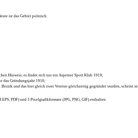
ute ist das Gebiet polnisch.
chen Hinweis, es findet sich nur ein Asperner Sport Klub 1919
;
die das Gründungsjahr 1910
;
. Bezirk und das hier gleich zwei Vereine gleichzeitig gegründet wurden, scheint seh
EPS, PDF) und 3 Pixelgrafikformate (JPG, PNG, GIF) enthalten.