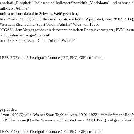
henschaft „Einigkeit“ Jedlesee und Jedleseer Sportklub „Vindobona“ und nahmen d
sballklub „Admira“
wurde aber kurz darauf in Schwarz-Weiß geändert;
ra“ von 1905 (Quelle: Illustriertes ÖsterreichischesSportblatt, vom 28.02.1914);
 Wien zum Eisenbahner Sport Verein„Admira“ Wien von 1905;
OGAS“, dem Vorgänger des niederösterreichischen Energieversorgers „EVN“, wurde
nung „Admira-Energie“ geführt;
 von 1908 zum Fussball Club „Admira-Wacker“
EPS, PDF) und 3 Pixelgrafikformate (JPG, PNG, GIF) enthalten.
 gegründet;
“ von 1920 (Quelle: Wiener Sport Tagblatt, vom 10.01.1922); Vereinsfarben: Rot-
pid“ Oberlaa an (Quelle: Wiener Sport Tagblatt, vom 23.01.1923) und ging dabei i
EPS, PDF) und 3 Pixelgrafikformate (JPG, PNG, GIF) enthalten.