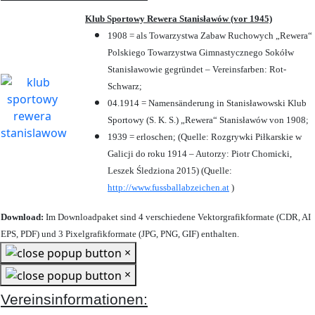
Klub Sportowy Rewera Stanisławów (vor 1945)
1908 = als Towarzystwa Zabaw Ruchowych „Rewera“
Polskiego Towarzystwa Gimnastycznego Sokółw
Stanisławowie gegründet – Vereinsfarben: Rot-
Schwarz;
04.1914 = Namensänderung in Stanisławowski Klub
Sportowy (S. K. S.) „Rewera“ Stanisławów von 1908;
1939 = erloschen; (Quelle: Rozgrywki Piłkarskie w
Galicji do roku 1914 – Autorzy: Piotr Chomicki,
Leszek Śledziona 2015) (Quelle:
http://www.fussballabzeichen.at
)
Download:
Im Downloadpaket sind 4 verschiedene Vektorgrafikformate (CDR, AI
EPS, PDF) und 3 Pixelgrafikformate (JPG, PNG, GIF) enthalten.
×
×
Vereinsinformationen: