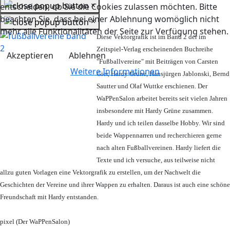
×
entscheiden, ob Sie die Cookies zulassen möchten. Bitte
beachten Sie, dass bei einer Ablehnung womöglich nicht
×
mehr alle Funktionalitäten der Seite zur Verfügung stehen.
Diese Vektorgrafik ist im Band 2 der im
Zeitspiel-Verlag erscheinenden Buchreihe
Akzeptieren
Ablehnen
"Fußballvereine" mit Beiträgen von Carsten
Weitere Informationen
Gier, Hardy Grüne, Hansjürgen Jablonski, Bernd
Sautter und Olaf Wuttke erschienen. Der
WaPPenSalon arbeitet bereits seit vielen Jahren
insbesondere mit Hardy Grüne zusammen.
Hardy und ich teilen dasselbe Hobby. Wir sind
beide Wappennarren und recherchieren gerne
nach alten Fußballvereinen. Hardy liefert die
Texte und ich versuche, aus teilweise nicht
allzu guten Vorlagen eine Vektorgrafik zu erstellen, um der Nachwelt die
Geschichten der Vereine und ihrer Wappen zu erhalten. Daraus ist auch eine schöne
Freundschaft mit Hardy entstanden.
pixel (Der WaPPenSalon)