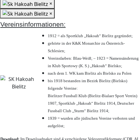
×
×
Vereinsinformationen:
1912 = als Sportklub „Hakoah“ Bielitz gegründet;
gehörte in der K&K Monarchie zu Österreich-
Schlesien;
Vereinsfarben: Blau-Weiß; – 1923 = Namensänderung
in Klub Sportowy (K. S.) „Hakoah“ Bielsko;
nach dem 1. WK kam Bielitz als Bielsko zu Polen
bis 1918 bestanden im Bezirk Bielitz (Bielsko)
folgende Vereine:
Bielitzer Fussball Klub (Bielitz-Bialaer Sport Verein)
1907, Sportklub „Hakoah“ Bielitz 1914, Deutscher
Fussball Club „Sturm“ Bielitz 1914;
1939 = wurden alle jüdischen Vereine verboten und
aufgelöst;
Download:
Im Downloadpaket sind 4 verschiedene Vektorgrafikformate (CDR, AI