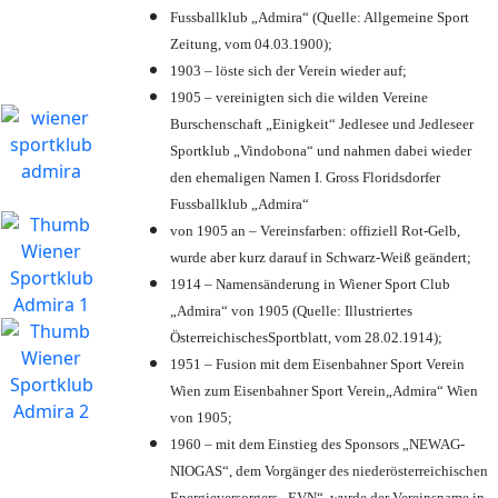
Fussballklub „Admira“ (Quelle: Allgemeine Sport
Zeitung, vom 04.03.1900);
1903 – löste sich der Verein wieder auf;
1905 – vereinigten sich die wilden Vereine
Burschenschaft „Einigkeit“ Jedlesee und Jedleseer
Sportklub „Vindobona“ und nahmen dabei wieder
den ehemaligen Namen I. Gross Floridsdorfer
Fussballklub „Admira“
von 1905 an – Vereinsfarben: offiziell Rot-Gelb,
wurde aber kurz darauf in Schwarz-Weiß geändert;
1914 – Namensänderung in Wiener Sport Club
„Admira“ von 1905 (Quelle: Illustriertes
ÖsterreichischesSportblatt, vom 28.02.1914);
1951 – Fusion mit dem Eisenbahner Sport Verein
Wien zum Eisenbahner Sport Verein„Admira“ Wien
von 1905;
1960 – mit dem Einstieg des Sponsors „NEWAG-
NIOGAS“, dem Vorgänger des niederösterreichischen
Energieversorgers „EVN“, wurde der Vereinsname in