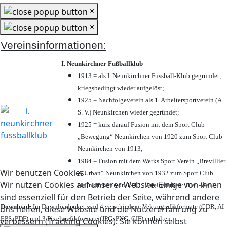
×
×
Vereinsinformationen:
I. Neunkirchner Fußballklub
1913 = als I. Neunkirchner Fussball-Klub gegründet,
kriegsbedingt wieder aufgelöst;
1925 = Nachfolgeverein als 1. Arbeitersportverein (A.
S. V.) Neunkirchen wieder gegründet;
1925 = kurz darauf Fusion mit dem Sport Club
„Bewegung“ Neunkirchen von 1920 zum Sport Club
Neunkirchen von 1913;
1984 = Fusion mit dem Werks Sport Verein „Brevillier
Wir benutzen Cookies
& Urban“ Neunkirchen von 1932 zum Sport Club
Wir nutzen Cookies auf unserer Website. Einige von ihnen
Neunkirchen von 1913; Vereinsfarben: Blau-Weiß;
sind essenziell für den Betrieb der Seite, während andere
Download:
Im Downloadpaket sind 4 verschiedene Vektorgrafikformate (CDR, AI
uns helfen, diese Website und die Nutzererfahrung zu
EPS, PDF) und 3 Pixelgrafikformate (JPG, PNG, GIF) enthalten.
verbessern (Tracking Cookies). Sie können selbst