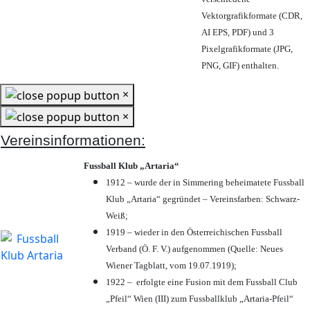
Vektorgrafikformate (CDR,
AI EPS, PDF) und 3
Pixelgrafikformate (JPG,
PNG, GIF) enthalten.
×
×
Vereinsinformationen:
Fussball Klub „Artaria“
1912 – wurde der in Simmering beheimatete Fussball
Klub „Artaria“ gegründet – Vereinsfarben: Schwarz-
Weiß;
1919 – wieder in den Österreichischen Fussball
Verband (Ö. F. V.) aufgenommen (Quelle: Neues
Wiener Tagblatt, vom 19.07.1919);
1922 – erfolgte eine Fusion mit dem Fussball Club
„Pfeil“ Wien (III) zum Fussballklub „Artaria-Pfeil“