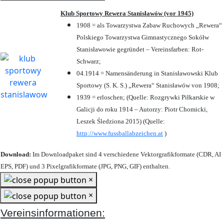
Klub Sportowy Rewera Stanisławów (vor 1945)
1908 = als Towarzystwa Zabaw Ruchowych „Rewera“
Polskiego Towarzystwa Gimnastycznego Sokółw
Stanisławowie gegründet – Vereinsfarben: Rot-
Schwarz;
04.1914 = Namensänderung in Stanisławowski Klub
Sportowy (S. K. S.) „Rewera“ Stanisławów von 1908;
1939 = erloschen; (Quelle: Rozgrywki Piłkarskie w
Galicji do roku 1914 – Autorzy: Piotr Chomicki,
Leszek Śledziona 2015) (Quelle:
http://www.fussballabzeichen.at
)
Download:
Im Downloadpaket sind 4 verschiedene Vektorgrafikformate (CDR, AI
EPS, PDF) und 3 Pixelgrafikformate (JPG, PNG, GIF) enthalten.
×
×
Vereinsinformationen: