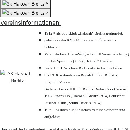
×
×
Vereinsinformationen:
1912 = als Sportklub „Hakoah“ Bielitz gegründet;
gehörte in der K&K Monarchie zu Österreich-
Schlesien;
Vereinsfarben: Blau-Weiß; – 1923 = Namensänderung
in Klub Sportowy (K. S.) „Hakoah“ Bielsko;
nach dem 1. WK kam Bielitz als Bielsko zu Polen
bis 1918 bestanden im Bezirk Bielitz (Bielsko)
folgende Vereine:
Bielitzer Fussball Klub (Bielitz-Bialaer Sport Verein)
1907, Sportklub „Hakoah“ Bielitz 1914, Deutscher
Fussball Club „Sturm“ Bielitz 1914;
1939 = wurden alle jüdischen Vereine verboten und
aufgelöst;
Download:
Im Downloadpaket sind 4 verschiedene Vektorgrafikformate (CDR, AI