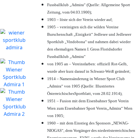
Fussballklub „Admira“ (Quelle: Allgemeine Sport
Zeitung, vom 04.03.1900);
1903 – löste sich der Verein wieder auf;
1905 – vereinigten sich die wilden Vereine
Burschenschaft „Einigkeit“ Jedlesee und Jedleseer
Sportklub „Vindobona“ und nahmen dabei wieder
den ehemaligen Namen I. Gross Floridsdorfer
Fussballklub „Admira“
von 1905 an – Vereinsfarben: offiziell Rot-Gelb,
wurde aber kurz darauf in Schwarz-Weiß geändert;
1914 – Namensänderung in Wiener Sport Club
„Admira“ von 1905 (Quelle: Illustriertes
ÖsterreichischesSportblatt, vom 28.02.1914);
1951 – Fusion mit dem Eisenbahner Sport Verein
Wien zum Eisenbahner Sport Verein„Admira“ Wien
von 1905;
1960 – mit dem Einstieg des Sponsors „NEWAG-
NIOGAS“, dem Vorgänger des niederösterreichischen
Energieversorgers „EVN“, wurde der Vereinsname in