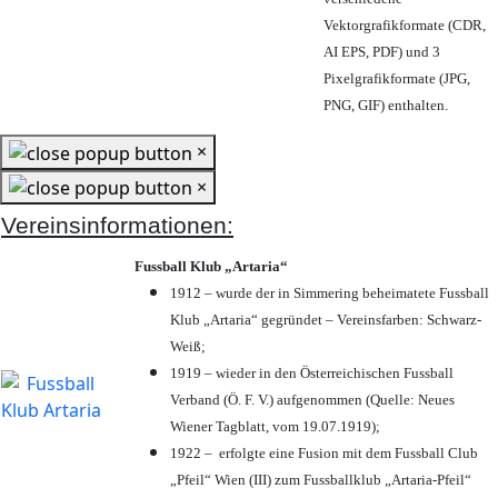
Vektorgrafikformate (CDR,
AI EPS, PDF) und 3
Pixelgrafikformate (JPG,
PNG, GIF) enthalten.
×
×
Vereinsinformationen:
Fussball Klub „Artaria“
1912 – wurde der in Simmering beheimatete Fussball
Klub „Artaria“ gegründet – Vereinsfarben: Schwarz-
Weiß;
1919 – wieder in den Österreichischen Fussball
Verband (Ö. F. V.) aufgenommen (Quelle: Neues
Wiener Tagblatt, vom 19.07.1919);
1922 – erfolgte eine Fusion mit dem Fussball Club
„Pfeil“ Wien (III) zum Fussballklub „Artaria-Pfeil“