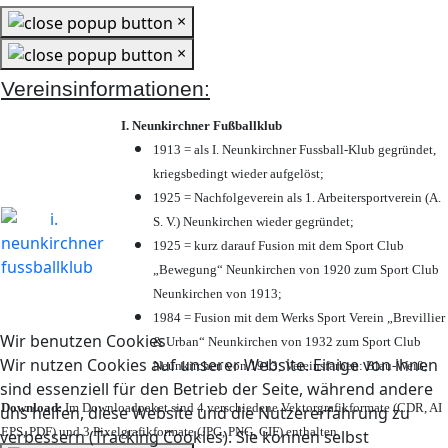
×
×
Vereinsinformationen:
I. Neunkirchner Fußballklub
1913 = als I. Neunkirchner Fussball-Klub gegründet,
kriegsbedingt wieder aufgelöst;
1925 = Nachfolgeverein als 1. Arbeitersportverein (A.
S. V.) Neunkirchen wieder gegründet;
1925 = kurz darauf Fusion mit dem Sport Club
„Bewegung“ Neunkirchen von 1920 zum Sport Club
Neunkirchen von 1913;
1984 = Fusion mit dem Werks Sport Verein „Brevillier
Wir benutzen Cookies
& Urban“ Neunkirchen von 1932 zum Sport Club
Wir nutzen Cookies auf unserer Website. Einige von ihnen
Neunkirchen von 1913; Vereinsfarben: Blau-Weiß;
sind essenziell für den Betrieb der Seite, während andere
Download:
Im Downloadpaket sind 4 verschiedene Vektorgrafikformate (CDR, AI
uns helfen, diese Website und die Nutzererfahrung zu
EPS, PDF) und 3 Pixelgrafikformate (JPG, PNG, GIF) enthalten.
verbessern (Tracking Cookies). Sie können selbst