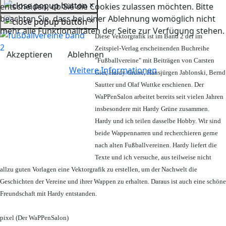
×
entscheiden, ob Sie die Cookies zulassen möchten. Bitte
beachten Sie, dass bei einer Ablehnung womöglich nicht
×
mehr alle Funktionalitäten der Seite zur Verfügung stehen.
Diese Vektorgrafik ist im Band 2 der im
Zeitspiel-Verlag erscheinenden Buchreihe
Akzeptieren
Ablehnen
"Fußballvereine" mit Beiträgen von Carsten
Weitere Informationen
Gier, Hardy Grüne, Hansjürgen Jablonski, Bernd
Sautter und Olaf Wuttke erschienen. Der
WaPPenSalon arbeitet bereits seit vielen Jahren
insbesondere mit Hardy Grüne zusammen.
Hardy und ich teilen dasselbe Hobby. Wir sind
beide Wappennarren und recherchieren gerne
nach alten Fußballvereinen. Hardy liefert die
Texte und ich versuche, aus teilweise nicht
allzu guten Vorlagen eine Vektorgrafik zu erstellen, um der Nachwelt die
Geschichten der Vereine und ihrer Wappen zu erhalten. Daraus ist auch eine schöne
Freundschaft mit Hardy entstanden.
pixel (Der WaPPenSalon)