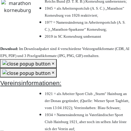
Reichs Bund (D. T. R. B.) Korneuburg umbenennen;
1945 = als Arbeitersportclub (A. S. C.) „Marathon“
Korneuburg von 1926 reaktiviert;
19?? = Namensänderung in Arbeitersportclub (A. S.
C.) „Marathon-Sparkasse“ Korneuburg;
2019 in SC Korneuburg umbenannt
Download:
Im Downloadpaket sind 4 verschiedene Vektorgrafikformate (CDR, AI
EPS, PDF) und 3 Pixelgrafikformate (JPG, PNG, GIF) enthalten.
×
×
Vereinsinformationen:
1921 = als Arbeiter Sport Club „Sturm“ Hainburg an
der Donau gegründet; (Quelle: Wiener Sport Tagblatt,
vom 13.04.1922); Vereinsfarben: Blau-Schwarz;
1934 = Namensänderung in Vaterländischer Sport
Club Hainburg 1921, aber noch im selben Jahr löste
sich der Verein auf;