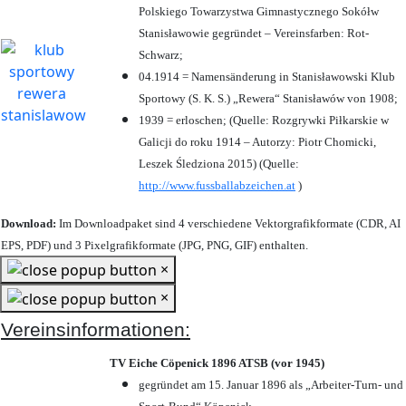
Polskiego Towarzystwa Gimnastycznego Sokółw
Stanisławowie gegründet – Vereinsfarben: Rot-
Schwarz;
04.1914 = Namensänderung in Stanisławowski Klub
Sportowy (S. K. S.) „Rewera“ Stanisławów von 1908;
1939 = erloschen; (Quelle: Rozgrywki Piłkarskie w
Galicji do roku 1914 – Autorzy: Piotr Chomicki,
Leszek Śledziona 2015) (Quelle:
http://www.fussballabzeichen.at
)
Download:
Im Downloadpaket sind 4 verschiedene Vektorgrafikformate (CDR, AI
EPS, PDF) und 3 Pixelgrafikformate (JPG, PNG, GIF) enthalten.
×
×
Vereinsinformationen:
TV Eiche Cöpenick 1896 ATSB (vor 1945)
gegründet am 15. Januar 1896 als „Arbeiter-Turn- und