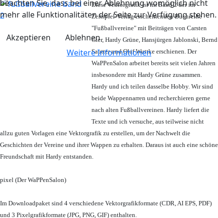
beachten Sie, dass bei einer Ablehnung womöglich nicht
Diese Vektorgrafik ist im Band 2 der im
mehr alle Funktionalitäten der Seite zur Verfügung stehen.
Zeitspiel-Verlag erscheinenden Buchreihe
"Fußballvereine" mit Beiträgen von Carsten
Akzeptieren
Ablehnen
Gier, Hardy Grüne, Hansjürgen Jablonski, Bernd
Weitere Informationen
Sautter und Olaf Wuttke erschienen. Der
WaPPenSalon arbeitet bereits seit vielen Jahren
insbesondere mit Hardy Grüne zusammen.
Hardy und ich teilen dasselbe Hobby. Wir sind
beide Wappennarren und recherchieren gerne
nach alten Fußballvereinen. Hardy liefert die
Texte und ich versuche, aus teilweise nicht
allzu guten Vorlagen eine Vektorgrafik zu erstellen, um der Nachwelt die
Geschichten der Vereine und ihrer Wappen zu erhalten. Daraus ist auch eine schöne
Freundschaft mit Hardy entstanden.
pixel (Der WaPPenSalon)
Im Downloadpaket sind 4 verschiedene Vektorgrafikformate (CDR, AI EPS, PDF)
und 3 Pixelgrafikformate (JPG, PNG, GIF) enthalten.