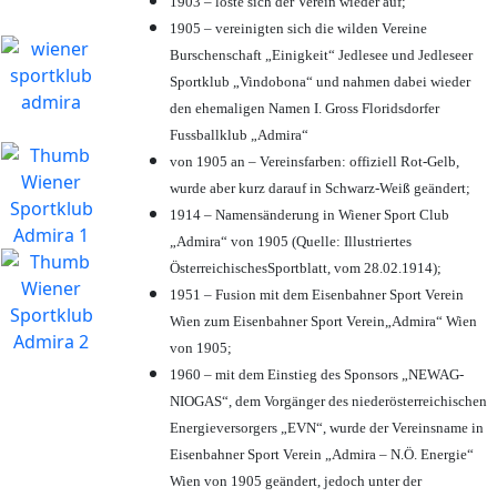
1903 – löste sich der Verein wieder auf;
1905 – vereinigten sich die wilden Vereine
Burschenschaft „Einigkeit“ Jedlesee und Jedleseer
Sportklub „Vindobona“ und nahmen dabei wieder
den ehemaligen Namen I. Gross Floridsdorfer
Fussballklub „Admira“
von 1905 an – Vereinsfarben: offiziell Rot-Gelb,
wurde aber kurz darauf in Schwarz-Weiß geändert;
1914 – Namensänderung in Wiener Sport Club
„Admira“ von 1905 (Quelle: Illustriertes
ÖsterreichischesSportblatt, vom 28.02.1914);
1951 – Fusion mit dem Eisenbahner Sport Verein
Wien zum Eisenbahner Sport Verein„Admira“ Wien
von 1905;
1960 – mit dem Einstieg des Sponsors „NEWAG-
NIOGAS“, dem Vorgänger des niederösterreichischen
Energieversorgers „EVN“, wurde der Vereinsname in
Eisenbahner Sport Verein „Admira – N.Ö. Energie“
Wien von 1905 geändert, jedoch unter der