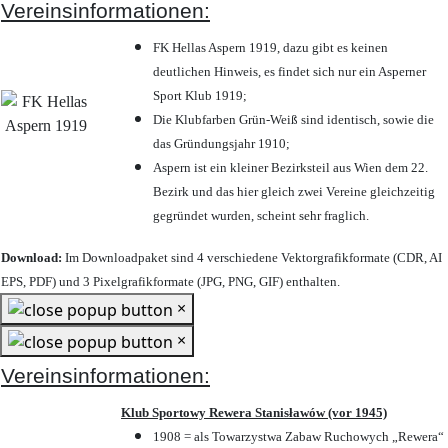
Vereinsinformationen:
FK Hellas Aspern 1919, dazu gibt es keinen
deutlichen Hinweis, es findet sich nur ein Asperner
Sport Klub 1919
;
Die Klubfarben Grün-Weiß sind identisch, sowie die
das Gründungsjahr 1910
;
Aspern ist ein kleiner Bezirksteil aus Wien dem 22.
Bezirk und das hier gleich zwei Vereine gleichzeitig
gegründet wurden, scheint sehr fraglich.
Download:
Im Downloadpaket sind 4 verschiedene Vektorgrafikformate (CDR, AI
EPS, PDF) und 3 Pixelgrafikformate (JPG, PNG, GIF) enthalten.
×
×
Vereinsinformationen:
Klub Sportowy Rewera Stanisławów (vor 1945)
1908 = als Towarzystwa Zabaw Ruchowych „Rewera“