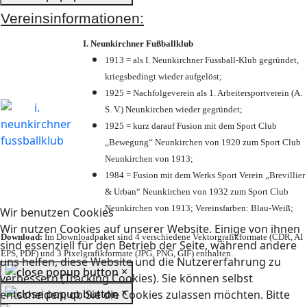
Vereinsinformationen:
I. Neunkirchner Fußballklub
1913 = als I. Neunkirchner Fussball-Klub gegründet,
kriegsbedingt wieder aufgelöst;
1925 = Nachfolgeverein als 1. Arbeitersportverein (A.
S. V.) Neunkirchen wieder gegründet;
1925 = kurz darauf Fusion mit dem Sport Club
„Bewegung“ Neunkirchen von 1920 zum Sport Club
Neunkirchen von 1913;
1984 = Fusion mit dem Werks Sport Verein „Brevillier
& Urban“ Neunkirchen von 1932 zum Sport Club
Neunkirchen von 1913; Vereinsfarben: Blau-Weiß;
Wir benutzen Cookies
Wir nutzen Cookies auf unserer Website. Einige von ihnen
Download:
Im Downloadpaket sind 4 verschiedene Vektorgrafikformate (CDR, AI
sind essenziell für den Betrieb der Seite, während andere
EPS, PDF) und 3 Pixelgrafikformate (JPG, PNG, GIF) enthalten.
uns helfen, diese Website und die Nutzererfahrung zu
×
verbessern (Tracking Cookies). Sie können selbst
×
entscheiden, ob Sie die Cookies zulassen möchten. Bitte