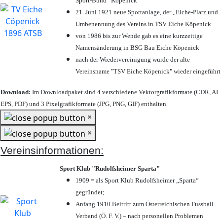
Sport-Bund“ Köpenick
21. Juni 1921 neue Sportanlage, der „Eiche-Platz und
Umbenennung des Vereins in TSV Eiche Köpenick
von 1986 bis zur Wende gab es eine kurzzeitige
Namensänderung in BSG Bau Eiche Köpenick
nach der Wiedervereinigung wurde der alte
Vereinsname "TSV Eiche Köpenick" wieder eingeführt
Download:
Im Downloadpaket sind 4 verschiedene Vektorgrafikformate (CDR, AI
EPS, PDF) und 3 Pixelgrafikformate (JPG, PNG, GIF) enthalten.
×
×
Vereinsinformationen:
Sport Klub "Rudolfsheimer Sparta"
1909 = als Sport Klub Rudolfsheimer „Sparta“
gegründet;
Anfang 1910 Beitritt zum Österreichischen Fussball
Verband (Ö. F. V.) – nach personellen Problemen