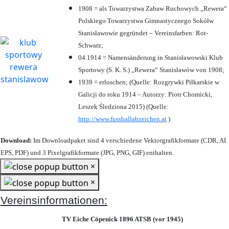
1908 = als Towarzystwa Zabaw Ruchowych „Rewera“
Polskiego Towarzystwa Gimnastycznego Sokółw
Stanisławowie gegründet – Vereinsfarben: Rot-
Schwarz;
04.1914 = Namensänderung in Stanisławowski Klub
Sportowy (S. K. S.) „Rewera“ Stanisławów von 1908;
1939 = erloschen; (Quelle: Rozgrywki Piłkarskie w
Galicji do roku 1914 – Autorzy: Piotr Chomicki,
Leszek Śledziona 2015) (Quelle:
http://www.fussballabzeichen.at
)
Download:
Im Downloadpaket sind 4 verschiedene Vektorgrafikformate (CDR, AI
EPS, PDF) und 3 Pixelgrafikformate (JPG, PNG, GIF) enthalten.
×
×
Vereinsinformationen:
TV Eiche Cöpenick 1896 ATSB (vor 1945)