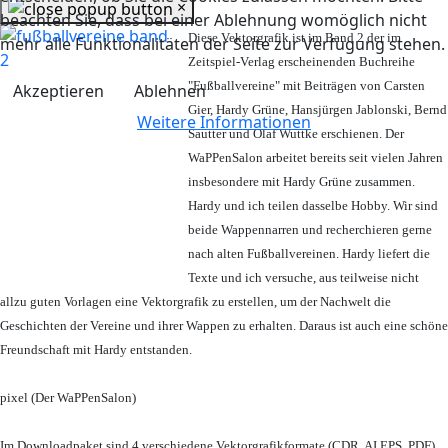
×
beachten Sie, dass bei einer Ablehnung womöglich nicht
Diese Vektorgrafik ist im Band 2 der im
mehr alle Funktionalitäten der Seite zur Verfügung stehen.
Zeitspiel-Verlag erscheinenden Buchreihe
"Fußballvereine" mit Beiträgen von Carsten
Akzeptieren
Ablehnen
Gier, Hardy Grüne, Hansjürgen Jablonski, Bernd
Weitere Informationen
Sautter und Olaf Wuttke erschienen. Der
WaPPenSalon arbeitet bereits seit vielen Jahren
insbesondere mit Hardy Grüne zusammen.
Hardy und ich teilen dasselbe Hobby. Wir sind
beide Wappennarren und recherchieren gerne
nach alten Fußballvereinen. Hardy liefert die
Texte und ich versuche, aus teilweise nicht
allzu guten Vorlagen eine Vektorgrafik zu erstellen, um der Nachwelt die
Geschichten der Vereine und ihrer Wappen zu erhalten. Daraus ist auch eine schöne
Freundschaft mit Hardy entstanden.
pixel (Der WaPPenSalon)
Im Downloadpaket sind 4 verschiedene Vektorgrafikformate (CDR, AI EPS, PDF)