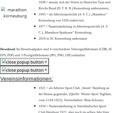
1938 = musste sich der Verein in Deutscher Turn und
Reichs Bund (D. T. R. B.) Korneuburg umbenennen;
1945 = als Arbeitersportclub (A. S. C.) „Marathon“
Korneuburg von 1926 reaktiviert;
19?? = Namensänderung in Arbeitersportclub (A. S.
C.) „Marathon-Sparkasse“ Korneuburg;
2019 in SC Korneuburg umbenannt
Download:
Im Downloadpaket sind 4 verschiedene Vektorgrafikformate (CDR, AI
EPS, PDF) und 3 Pixelgrafikformate (JPG, PNG, GIF) enthalten.
×
×
Vereinsinformationen:
1921 = als Arbeiter Sport Club „Sturm“ Hainburg an
der Donau gegründet; (Quelle: Wiener Sport Tagblatt,
vom 13.04.1922); Vereinsfarben: Blau-Schwarz;
1934 = Namensänderung in Vaterländischer Sport
Club Hainburg 1921, aber noch im selben Jahr löste