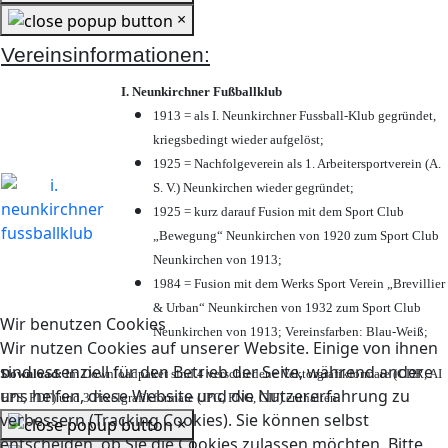
×
Vereinsinformationen:
I. Neunkirchner Fußballklub
1913 = als I. Neunkirchner Fussball-Klub gegründet,
kriegsbedingt wieder aufgelöst;
1925 = Nachfolgeverein als 1. Arbeitersportverein (A.
S. V.) Neunkirchen wieder gegründet;
1925 = kurz darauf Fusion mit dem Sport Club
„Bewegung“ Neunkirchen von 1920 zum Sport Club
Neunkirchen von 1913;
1984 = Fusion mit dem Werks Sport Verein „Brevillier
& Urban“ Neunkirchen von 1932 zum Sport Club
Wir benutzen Cookies
Neunkirchen von 1913; Vereinsfarben: Blau-Weiß;
Wir nutzen Cookies auf unserer Website. Einige von ihnen
sind essenziell für den Betrieb der Seite, während andere
Download:
Im Downloadpaket sind 4 verschiedene Vektorgrafikformate (CDR, AI
uns helfen, diese Website und die Nutzererfahrung zu
EPS, PDF) und 3 Pixelgrafikformate (JPG, PNG, GIF) enthalten.
verbessern (Tracking Cookies). Sie können selbst
×
entscheiden, ob Sie die Cookies zulassen möchten. Bitte