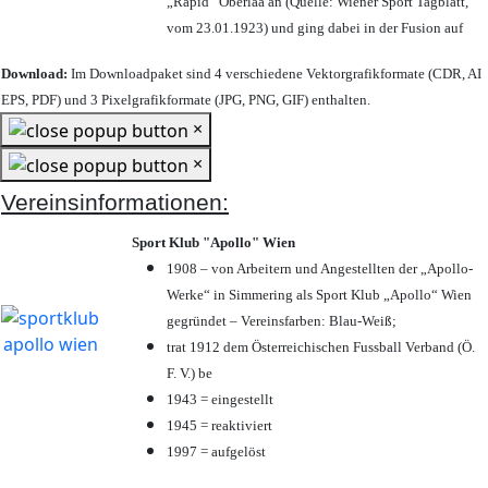
„Rapid“ Oberlaa an (Quelle: Wiener Sport Tagblatt,
vom 23.01.1923) und ging dabei in der Fusion auf
Download:
Im Downloadpaket sind 4 verschiedene Vektorgrafikformate (CDR, AI
EPS, PDF) und 3 Pixelgrafikformate (JPG, PNG, GIF) enthalten.
×
×
Vereinsinformationen:
Sport Klub "Apollo" Wien
1908 – von Arbeitern und Angestellten der „Apollo-
Werke“ in Simmering als Sport Klub „Apollo“ Wien
gegründet – Vereinsfarben: Blau-Weiß;
trat 1912 dem Österreichischen Fussball Verband (Ö.
F. V.) be
1943 = eingestellt
1945 = reaktiviert
1997 = aufgelöst