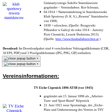
Gimnastycznego Sokółw Stanisławowie
gegründet – Vereinsfarben: Rot-Schwarz;
04.1914 = Namensänderung in Stanisławowski
Klub Sportowy (S. K. S.) „Rewera“ Stanisławów
von 1908;
1939 = erloschen; (Quelle: Rozgrywki
Piłkarskie w Galicji do roku 1914 – Autorzy:
Piotr Chomicki, Leszek Śledziona 2015)
(Quelle:
http://www.fussballabzeichen.at
)
Download:
Im Downloadpaket sind 4 verschiedene Vektorgrafikformate (CDR,
AI EPS, PDF) und 3 Pixelgrafikformate (JPG, PNG, GIF) enthalten.
×
×
Vereinsinformationen:
TV Eiche Cöpenick 1896 ATSB (vor 1945)
gegründet am 15. Januar 1896 als „Arbeiter-
Turn- und Sport-Bund“ Köpenick
21. Juni 1921 neue Sportanlage, der „Eiche-
Platz und Umbenennung des Vereins in TSV