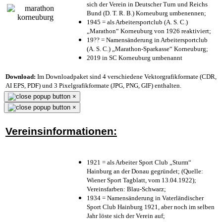
sich der Verein in Deutscher Turn und Reichs
Bund (D. T. R. B.) Korneuburg umbenennen;
1945 = als Arbeitersportclub (A. S. C.)
„Marathon“ Korneuburg von 1926 reaktiviert;
19?? = Namensänderung in Arbeitersportclub
(A. S. C.) „Marathon-Sparkasse“ Korneuburg;
2019 in SC Korneuburg umbenannt
Download:
Im Downloadpaket sind 4 verschiedene Vektorgrafikformate (CDR,
AI EPS, PDF) und 3 Pixelgrafikformate (JPG, PNG, GIF) enthalten.
×
×
Vereinsinformationen:
1921 = als Arbeiter Sport Club „Sturm“
Hainburg an der Donau gegründet; (Quelle:
Wiener Sport Tagblatt, vom 13.04.1922);
Vereinsfarben: Blau-Schwarz;
1934 = Namensänderung in Vaterländischer
Sport Club Hainburg 1921, aber noch im selben
Jahr löste sich der Verein auf;