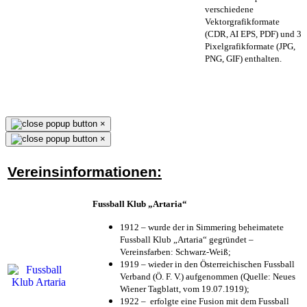
verschiedene
Vektorgrafikformate
(CDR, AI EPS, PDF) und 3
Pixelgrafikformate (JPG,
PNG, GIF) enthalten.
×
×
Vereinsinformationen:
Fussball Klub „Artaria“
1912 – wurde der in Simmering beheimatete
Fussball Klub „Artaria“ gegründet –
Vereinsfarben: Schwarz-Weiß;
1919 – wieder in den Österreichischen Fussball
Verband (Ö. F. V.) aufgenommen (Quelle: Neues
Wiener Tagblatt, vom 19.07.1919);
1922 – erfolgte eine Fusion mit dem Fussball