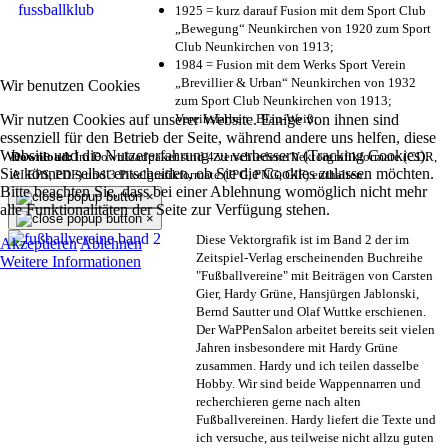
1925 = kurz darauf Fusion mit dem Sport Club
„Bewegung“ Neunkirchen von 1920 zum Sport
Club Neunkirchen von 1913;
1984 = Fusion mit dem Werks Sport Verein
„Brevillier & Urban“ Neunkirchen von 1932
Wir benutzen Cookies
zum Sport Club Neunkirchen von 1913;
Wir nutzen Cookies auf unserer Website. Einige von ihnen sind
Vereinsfarben: Blau-Weiß;
essenziell für den Betrieb der Seite, während andere uns helfen, diese
Website und die Nutzererfahrung zu verbessern (Tracking Cookies).
Download:
Im Downloadpaket sind 4 verschiedene Vektorgrafikformate (CDR,
Sie können selbst entscheiden, ob Sie die Cookies zulassen möchten.
AI EPS, PDF) und 3 Pixelgrafikformate (JPG, PNG, GIF) enthalten.
Bitte beachten Sie, dass bei einer Ablehnung womöglich nicht mehr
×
alle Funktionalitäten der Seite zur Verfügung stehen.
×
Diese Vektorgrafik ist im Band 2 der im
Akzeptieren
Ablehnen
Zeitspiel-Verlag erscheinenden Buchreihe
Weitere Informationen
"Fußballvereine" mit Beiträgen von Carsten
Gier, Hardy Grüne, Hansjürgen Jablonski,
Bernd Sautter und Olaf Wuttke erschienen.
Der WaPPenSalon arbeitet bereits seit vielen
Jahren insbesondere mit Hardy Grüne
zusammen. Hardy und ich teilen dasselbe
Hobby. Wir sind beide Wappennarren und
recherchieren gerne nach alten
Fußballvereinen. Hardy liefert die Texte und
ich versuche, aus teilweise nicht allzu guten