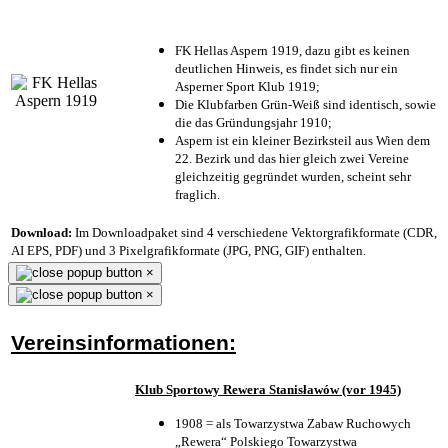
FK Hellas Aspern 1919, dazu gibt es keinen
deutlichen Hinweis, es findet sich nur ein
Asperner Sport Klub 1919
;
Die Klubfarben Grün-Weiß sind identisch, sowie
die das Gründungsjahr 1910
;
Aspern ist ein kleiner Bezirksteil aus Wien dem
22. Bezirk und das hier gleich zwei Vereine
gleichzeitig gegründet wurden, scheint sehr
fraglich.
Download:
Im Downloadpaket sind 4 verschiedene Vektorgrafikformate (CDR,
AI EPS, PDF) und 3 Pixelgrafikformate (JPG, PNG, GIF) enthalten.
×
×
Vereinsinformationen:
Klub Sportowy Rewera Stanisławów (vor 1945)
1908 = als Towarzystwa Zabaw Ruchowych
„Rewera“ Polskiego Towarzystwa