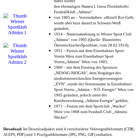
dabei wieder
den ehemaligen Namen I. Gross Floridsdorfer
Fussballklub „Admira“
von 1905 an – Vereinsfarben: offiziell Rot-Gelb,
wurde aber kurz darauf in Schwarz-Weiß
geändert;
1914 – Namensänderung in Wiener Sport Club
„Admira“ von 1905 (Quelle: Illustriertes
ÖsterreichischesSportblatt, vom 28.02.1914);
1951 – Fusion mit dem Eisenbahner Sport
Verein Wien zum Eisenbahner Sport
Verein„Admira“ Wien von 1905;
1960 – mit dem Einstieg des Sponsors
„NEWAG-NIOGAS“, dem Vorgänger des
niederösterreichischen Energieversorgers
„EVN“, wurde der Vereinsname in Eisenbahner
Sport Verein „Admira – N.Ö. Energie“ Wien von
1905 geändert, jedoch unter der
Kurzbezeichnung „Admira-Energie“ geführt;
1971 – Fusion mit dem Sportclub „Wacker“
Wien von 1908 zum Fussball Club „Admira-
Wacker“
Download:
Im Downloadpaket sind 4 verschiedene Vektorgrafikformate (CDR,
AI EPS, PDF) und 3 Pixelgrafikformate (JPG, PNG, GIF) enthalten.