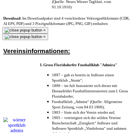
(Quelle: Neues Wiener Tagblatt, vom
01.10.1910)
Download:
Im Downloadpaket sind 4 verschiedene Vektorgrafikformate (CDR,
AI EPS, PDF) und 3 Pixelgrafikformate (JPG, PNG, GIF) enthalten.
×
×
Vereinsinformationen:
I. Gross Floridsdorfer Fussballklub "Admira"
1897 – gab es bereits in Jedlesee einen
Sportklub „Sturm“;
1899 – im Juli fusionierte sich dieser mit
Donaufelder Fussballinteressierten zum I. Gross
Floridsdorfer
;
Fussballklub „Admira“ (Quelle: Allgemeine
Sport Zeitung, vom 04.03.1900);
1903 – löste sich der Verein wieder auf;
1905 – vereinigten sich die wilden Vereine
Burschenschaft „Einigkeit“ Jedlesee und
Jedleseer Sportklub „Vindobona“ und nahmen