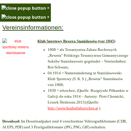
×
×
Vereinsinformationen:
Klub Sportowy Rewera Stanisławów (vor 1945)
1908 = als Towarzystwa Zabaw Ruchowych
„Rewera“ Polskiego Towarzystwa Gimnastycznego
Sokółw Stanisławowie gegründet – Vereinsfarben:
Rot-Schwarz;
04.1914 = Namensänderung in Stanisławowski
Klub Sportowy (S. K. S.) „Rewera“ Stanisławów
von 1908;
1939 = erloschen; (Quelle: Rozgrywki Piłkarskie w
Galicji do roku 1914 – Autorzy: Piotr Chomicki,
Leszek Śledziona 2015) (Quelle:
http://www.fussballabzeichen.at
)
Download:
Im Downloadpaket sind 4 verschiedene Vektorgrafikformate (CDR,
AI EPS, PDF) und 3 Pixelgrafikformate (JPG, PNG, GIF) enthalten.