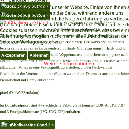
×
Wir nutzen Cookies auf unserer Website. Einige von ihnen 
essenziell für den Betrieb der Seite, während andere uns
×
helfen, diese Website und die Nutzererfahrung zu verbess
Diese Vektorgrafik ist im Band 2 der im
(Tracking Cookies). Sie können selbst entscheiden, ob Sie d
Cookies zulassen möchten. Bitte beachten Sie, dass bei ein
Zeitspiel-Verlag erscheinenden Buchreihe
Ablehnung womöglich nicht mehr alle Funktionalitäten der
"Fußballvereine" mit Beiträgen von Carsten Gier, Hardy Grüne, Hansjürgen
Seite zur Verfügung stehen.
Jablonski, Bernd Sautter und Olaf Wuttke erschienen. Der WaPPenSalon arbeitet
bereits seit vielen Jahren insbesondere mit Hardy Grüne zusammen. Hardy und ich
Akzeptieren
Ablehnen
teilen dasselbe Hobby. Wir sind beide Wappennarren und recherchieren gerne nach
alten Fußballvereinen. Hardy liefert die Texte und ich versuche, aus teilweise nicht
Weitere Informationen
allzu guten Vorlagen eine Vektorgrafik zu erstellen, um der Nachwelt die
Geschichten der Vereine und ihrer Wappen zu erhalten. Daraus ist auch eine schöne
Freundschaft mit Hardy entstanden.
pixel (Der WaPPenSalon)
Im Downloadpaket sind 4 verschiedene Vektorgrafikformate (CDR, AI EPS, PDF)
und 3 Pixelgrafikformate (JPG, PNG, GIF) enthalten.
×