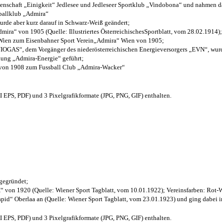
henschaft „Einigkeit“ Jedlesee und Jedleseer Sportklub „Vindobona“ und nahmen d
sballklub „Admira“
wurde aber kurz darauf in Schwarz-Weiß geändert;
ra“ von 1905 (Quelle: Illustriertes ÖsterreichischesSportblatt, vom 28.02.1914);
 Wien zum Eisenbahner Sport Verein„Admira“ Wien von 1905;
OGAS“, dem Vorgänger des niederösterreichischen Energieversorgers „EVN“, wurde
nung „Admira-Energie“ geführt;
 von 1908 zum Fussball Club „Admira-Wacker“
EPS, PDF) und 3 Pixelgrafikformate (JPG, PNG, GIF) enthalten.
 gegründet;
“ von 1920 (Quelle: Wiener Sport Tagblatt, vom 10.01.1922); Vereinsfarben: Rot-
pid“ Oberlaa an (Quelle: Wiener Sport Tagblatt, vom 23.01.1923) und ging dabei i
EPS, PDF) und 3 Pixelgrafikformate (JPG, PNG, GIF) enthalten.