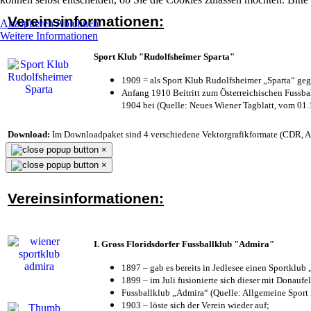
Vereinsinformationen:
Akzeptieren
Ablehnen
Weitere Informationen
Sport Klub "Rudolfsheimer Sparta"
1909 = als Sport Klub Rudolfsheimer „Sparta“ geg
Anfang 1910 Beitritt zum Österreichischen Fussbal
1904 bei (Quelle: Neues Wiener Tagblatt, vom 01
Download:
Im Downloadpaket sind 4 verschiedene Vektorgrafikformate (CDR, AI 
×
×
Vereinsinformationen:
I. Gross Floridsdorfer Fussballklub "Admira"
1897 – gab es bereits in Jedlesee einen Sportklub
1899 – im Juli fusionierte sich dieser mit Donaufel
Fussballklub „Admira“ (Quelle: Allgemeine Sport
1903 – löste sich der Verein wieder auf;