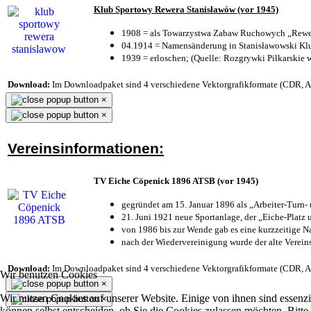
Klub Sportowy Rewera Stanisławów (vor 1945)
1908 = als Towarzystwa Zabaw Ruchowych „Rewer
04.1914 = Namensänderung in Stanisławowski Klu
1939 = erloschen; (Quelle: Rozgrywki Piłkarskie 
Download:
Im Downloadpaket sind 4 verschiedene Vektorgrafikformate (CDR, AI 
×
×
Vereinsinformationen:
TV Eiche Cöpenick 1896 ATSB (vor 1945)
gegründet am 15. Januar 1896 als „Arbeiter-Turn
21. Juni 1921 neue Sportanlage, der „Eiche-Plat
von 1986 bis zur Wende gab es eine kurzzeitige
nach der Wiedervereinigung wurde der alte Verei
Download:
Im Downloadpaket sind 4 verschiedene Vektorgrafikformate (CDR, AI 
Wir benutzen Cookies
×
Wir nutzen Cookies auf unserer Website. Einige von ihnen sind essenzi
×
können selbst entscheiden, ob Sie die Cookies zulassen möchten. Bitte