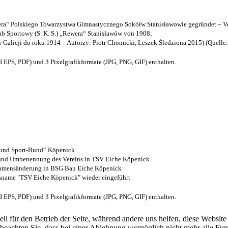
a“ Polskiego Towarzystwa Gimnastycznego Sokółw Stanisławowie gegründet – Ve
b Sportowy (S. K. S.) „Rewera“ Stanisławów von 1908;
w Galicji do roku 1914 – Autorzy: Piotr Chomicki, Leszek Śledziona 2015) (Quelle
EPS, PDF) und 3 Pixelgrafikformate (JPG, PNG, GIF) enthalten.
- und Sport-Bund“ Köpenick
z und Umbenennung des Vereins in TSV Eiche Köpenick
 Namensänderung in BSG Bau Eiche Köpenick
nsname "TSV Eiche Köpenick" wieder eingeführt
EPS, PDF) und 3 Pixelgrafikformate (JPG, PNG, GIF) enthalten.
ell für den Betrieb der Seite, während andere uns helfen, diese Websit
 beachten Sie, dass bei einer Ablehnung womöglich nicht mehr alle Funk