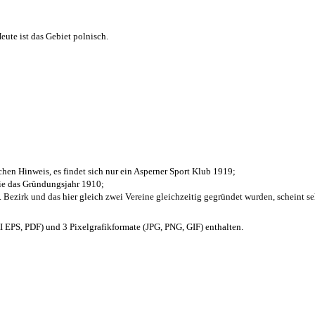
ute ist das Gebiet polnisch.
chen Hinweis, es findet sich nur ein Asperner Sport Klub 1919
;
die das Gründungsjahr 1910
;
. Bezirk und das hier gleich zwei Vereine gleichzeitig gegründet wurden, scheint seh
EPS, PDF) und 3 Pixelgrafikformate (JPG, PNG, GIF) enthalten.