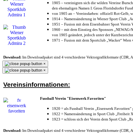
1905 – vereinigten sich die wilden Vereine Bursc
den ehemaligen Namen I. Gross Floridsdorfer Fus
von 1905 an – Vereinsfarben: offiziell Rot-Gelb, 
1914 – Namensänderung in Wiener Sport Club „Admi
1951 – Fusion mit dem Eisenbahner Sport Verein
1960 – mit dem Einstieg des Sponsors „NEWAG-NI
von 1905 geändert, jedoch unter der Kurzbezeich
1971 – Fusion mit dem Sportclub „Wacker“ Wien
Download:
Im Downloadpaket sind 4 verschiedene Vektorgrafikformate (CDR, AI 
×
×
Vereinsinformationen:
Fussball Verein "Eisenwerk Favoriten"
1920 = als Fussball Verein „Eisenwerk Favoriten“
1922 = Namensänderung in Sport Club „Freiheit X
1923 = schloss sich der Verein dem Sport Club „Ra
Download:
Im Downloadpaket sind 4 verschiedene Vektorgrafikformate (CDR, AI 