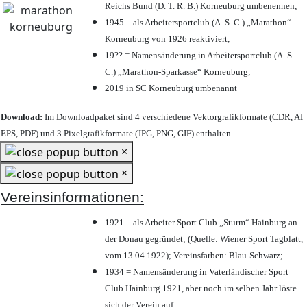
Reichs Bund (D. T. R. B.) Korneuburg umbenennen;
1945 = als Arbeitersportclub (A. S. C.) „Marathon“
Korneuburg von 1926 reaktiviert;
19?? = Namensänderung in Arbeitersportclub (A. S.
C.) „Marathon-Sparkasse“ Korneuburg;
2019 in SC Korneuburg umbenannt
Download:
Im Downloadpaket sind 4 verschiedene Vektorgrafikformate (CDR, AI
EPS, PDF) und 3 Pixelgrafikformate (JPG, PNG, GIF) enthalten.
×
×
Vereinsinformationen:
1921 = als Arbeiter Sport Club „Sturm“ Hainburg an
der Donau gegründet; (Quelle: Wiener Sport Tagblatt,
vom 13.04.1922); Vereinsfarben: Blau-Schwarz;
1934 = Namensänderung in Vaterländischer Sport
Club Hainburg 1921, aber noch im selben Jahr löste
sich der Verein auf;