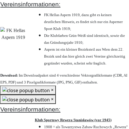
Vereinsinformationen:
FK Hellas Aspern 1919, dazu gibt es keinen
deutlichen Hinweis, es findet sich nur ein Asperner
Sport Klub 1919
;
Die Klubfarben Grün-Weiß sind identisch, sowie die
das Gründungsjahr 1910
;
Aspern ist ein kleiner Bezirksteil aus Wien dem 22.
Bezirk und das hier gleich zwei Vereine gleichzeitig
gegründet wurden, scheint sehr fraglich.
Download:
Im Downloadpaket sind 4 verschiedene Vektorgrafikformate (CDR, AI
EPS, PDF) und 3 Pixelgrafikformate (JPG, PNG, GIF) enthalten.
×
×
Vereinsinformationen:
Klub Sportowy Rewera Stanisławów (vor 1945)
1908 = als Towarzystwa Zabaw Ruchowych „Rewera“