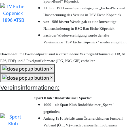
Sport-Bund“ Köpenick
21. Juni 1921 neue Sportanlage, der „Eiche-Platz und
Umbenennung des Vereins in TSV Eiche Köpenick
von 1986 bis zur Wende gab es eine kurzzeitige
Namensänderung in BSG Bau Eiche Köpenick
nach der Wiedervereinigung wurde der alte
Vereinsname "TSV Eiche Köpenick" wieder eingeführt
Download:
Im Downloadpaket sind 4 verschiedene Vektorgrafikformate (CDR, AI
EPS, PDF) und 3 Pixelgrafikformate (JPG, PNG, GIF) enthalten.
×
×
Vereinsinformationen:
Sport Klub "Rudolfsheimer Sparta"
1909 = als Sport Klub Rudolfsheimer „Sparta“
gegründet;
Anfang 1910 Beitritt zum Österreichischen Fussball
Verband (Ö. F. V.) – nach personellen Problemen