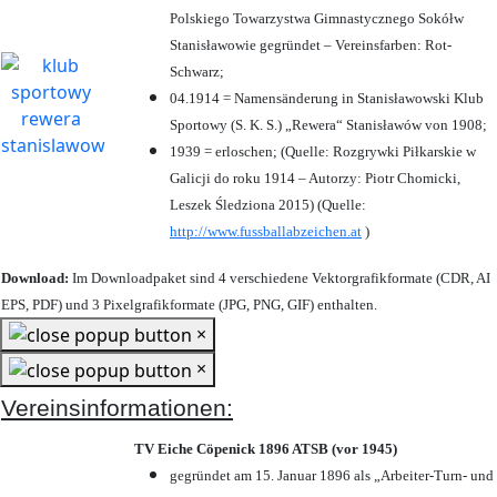
Polskiego Towarzystwa Gimnastycznego Sokółw
Stanisławowie gegründet – Vereinsfarben: Rot-
Schwarz;
04.1914 = Namensänderung in Stanisławowski Klub
Sportowy (S. K. S.) „Rewera“ Stanisławów von 1908;
1939 = erloschen; (Quelle: Rozgrywki Piłkarskie w
Galicji do roku 1914 – Autorzy: Piotr Chomicki,
Leszek Śledziona 2015) (Quelle:
http://www.fussballabzeichen.at
)
Download:
Im Downloadpaket sind 4 verschiedene Vektorgrafikformate (CDR, AI
EPS, PDF) und 3 Pixelgrafikformate (JPG, PNG, GIF) enthalten.
×
×
Vereinsinformationen:
TV Eiche Cöpenick 1896 ATSB (vor 1945)
gegründet am 15. Januar 1896 als „Arbeiter-Turn- und