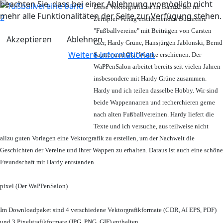
beachten Sie, dass bei einer Ablehnung womöglich nicht
Diese Vektorgrafik ist im Band 2 der im
mehr alle Funktionalitäten der Seite zur Verfügung stehen.
Zeitspiel-Verlag erscheinenden Buchreihe
"Fußballvereine" mit Beiträgen von Carsten
Akzeptieren
Ablehnen
Gier, Hardy Grüne, Hansjürgen Jablonski, Bernd
Weitere Informationen
Sautter und Olaf Wuttke erschienen. Der
WaPPenSalon arbeitet bereits seit vielen Jahren
insbesondere mit Hardy Grüne zusammen.
Hardy und ich teilen dasselbe Hobby. Wir sind
beide Wappennarren und recherchieren gerne
nach alten Fußballvereinen. Hardy liefert die
Texte und ich versuche, aus teilweise nicht
allzu guten Vorlagen eine Vektorgrafik zu erstellen, um der Nachwelt die
Geschichten der Vereine und ihrer Wappen zu erhalten. Daraus ist auch eine schöne
Freundschaft mit Hardy entstanden.
pixel (Der WaPPenSalon)
Im Downloadpaket sind 4 verschiedene Vektorgrafikformate (CDR, AI EPS, PDF)
und 3 Pixelgrafikformate (JPG, PNG, GIF) enthalten.