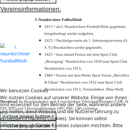
Vereinsinformationen:
I. Neunkirchner Fußballklub
1913 = als I. Neunkirchner Fussball-Klub gegründet,
kriegsbedingt wieder aufgelöst;
1925 = Nachfolgeverein als 1. Arbeitersportverein (A.
S. V.) Neunkirchen wieder gegründet;
1925 = kurz darauf Fusion mit dem Sport Club
„Bewegung“ Neunkirchen von 1920 zum Sport Club
Neunkirchen von 1913;
1984 = Fusion mit dem Werks Sport Verein „Brevillier
& Urban“ Neunkirchen von 1932 zum Sport Club
Neunkirchen von 1913; Vereinsfarben: Blau-Weiß;
Wir benutzen Cookies
Wir nutzen Cookies auf unserer Website. Einige von ihnen
Download:
Im Downloadpaket sind 4 verschiedene Vektorgrafikformate (CDR, AI
sind essenziell für den Betrieb der Seite, während andere
EPS, PDF) und 3 Pixelgrafikformate (JPG, PNG, GIF) enthalten.
uns helfen, diese Website und die Nutzererfahrung zu
×
verbessern (Tracking Cookies). Sie können selbst
×
entscheiden, ob Sie die Cookies zulassen möchten. Bitte