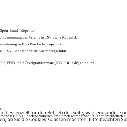
d Sport-Bund“ Köpenick
nd Umbenennung des Vereins in TSV Eiche Köpenick
ensänderung in BSG Bau Eiche Köpenick
me "TSV Eiche Köpenick" wieder eingeführt
PS, PDF) und 3 Pixelgrafikformate (JPG, PNG, GIF) enthalten.
et;
ind essenziell für den Betrieb der Seite, während andere u
rband (Ö. F. V.) – nach personellen Problemen wurde Ende 1910 der Spielbetrieb e
en, ob Sie die Cookies zulassen möchten. Bitte beachten Si