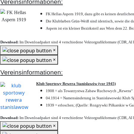
Vereinsinformationen:
FK Hellas Aspern 1919, dazu gibt es keinen deutlichen
Die Klubfarben Grün-Weiß sind identisch, sowie die 
Aspern ist ein kleiner Bezirksteil aus Wien dem 22. Be
Download:
Im Downloadpaket sind 4 verschiedene Vektorgrafikformate (CDR, AI E
×
×
Vereinsinformationen:
Klub Sportowy Rewera Stanisławów (vor 1945)
1908 = als Towarzystwa Zabaw Ruchowych „Rewera“ P
04.1914 = Namensänderung in Stanisławowski Klub Sp
1939 = erloschen; (Quelle: Rozgrywki Piłkarskie w Ga
Download:
Im Downloadpaket sind 4 verschiedene Vektorgrafikformate (CDR, AI E
×