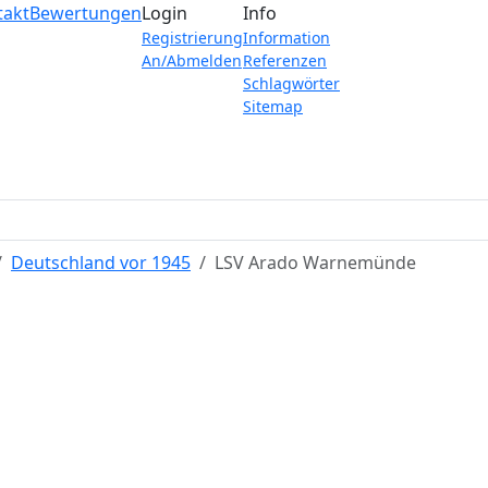
takt
Bewertungen
Login
Info
Registrierung
Information
An/Abmelden
Referenzen
Schlagwörter
Sitemap
Deutschland vor 1945
LSV Arado Warnemünde
LSV Arado Warnemünd