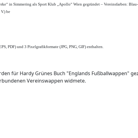
erke“ in Simmering als Sport Klub „Apollo“ Wien gegründet – Vereinsfarben: Blau
 V.) be
PS, PDF) und 3 Pixelgrafikformate (JPG, PNG, GIF) enthalten.
den für Hardy Grünes Buch "Englands Fußballwappen" geze
verbundenen Vereinswappen widmete.