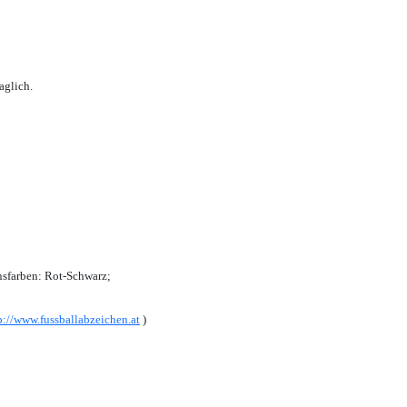
aglich.
sfarben: Rot-Schwarz;
p://www.fussballabzeichen.at
)