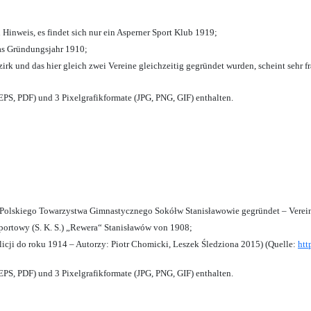
 Hinweis, es findet sich nur ein Asperner Sport Klub 1919
;
das Gründungsjahr 1910
;
zirk und das hier gleich zwei Vereine gleichzeitig gegründet wurden, scheint sehr fr
PS, PDF) und 3 Pixelgrafikformate (JPG, PNG, GIF) enthalten.
olskiego Towarzystwa Gimnastycznego Sokółw Stanisławowie gegründet – Verein
ortowy (S. K. S.) „Rewera“ Stanisławów von 1908;
licji do roku 1914 – Autorzy: Piotr Chomicki, Leszek Śledziona 2015) (Quelle:
htt
PS, PDF) und 3 Pixelgrafikformate (JPG, PNG, GIF) enthalten.