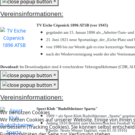
×
Vereinsinformationen:
TV Eiche Cöpenick 1896 ATSB (vor 1945)
gegründet am 15. Januar 1896 als „Arbeiter-Turn- un
21. Juni 1921 neue Sportanlage, der „Eiche-Platz u
von 1986 bis zur Wende gab es eine kurzzeitige Nam
nach der Wiedervereinigung wurde der alte Vereinsna
Download:
Im Downloadpaket sind 4 verschiedene Vektorgrafikformate (CDR, AI E
×
×
Vereinsinformationen:
Sport Klub "Rudolfsheimer Sparta"
Wir benutzen Cookies
1909 = als Sport Klub Rudolfsheimer „Sparta“ gegründ
Wir nutzen Cookies auf unserer Website. Einige von ihnen s
Anfang 1910 Beitritt zum Österreichischen Fussball Ve
verbessern (Tracking Cookies). Sie können selbst entscheid
(Quelle: Neues Wiener Tagblatt, vom 01.10.1910)
Funktionalitäten der Seite zur Verfügung stehen.