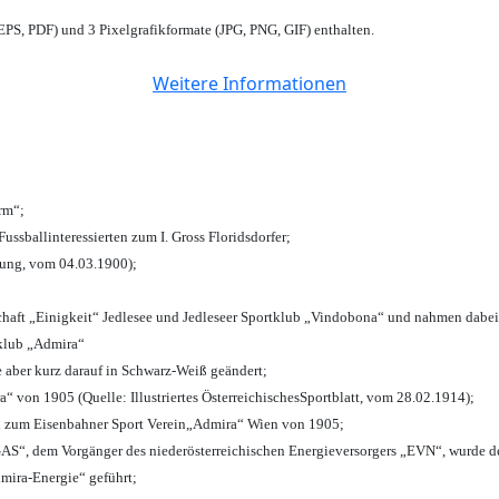
PS, PDF) und 3 Pixelgrafikformate (JPG, PNG, GIF) enthalten.
Weitere Informationen
urm“;
Fussballinteressierten zum I. Gross Floridsdorfer
;
tung, vom 04.03.1900);
chaft „Einigkeit“ Jedlesee und Jedleseer Sportklub „Vindobona“ und nahmen dabei
lklub „Admira“
e aber kurz darauf in Schwarz-Weiß geändert;
von 1905 (Quelle: Illustriertes ÖsterreichischesSportblatt, vom 28.02.1914);
n zum Eisenbahner Sport Verein„Admira“ Wien von 1905;
“, dem Vorgänger des niederösterreichischen Energieversorgers „EVN“, wurde de
mira-Energie“ geführt;