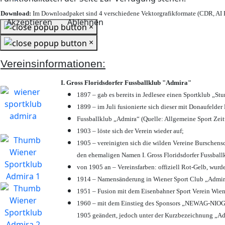
Download:
Im Downloadpaket sind 4 verschiedene Vektorgrafikformate (CDR, AI E
Akzeptieren
Ablehnen
×
×
Vereinsinformationen:
I. Gross Floridsdorfer Fussballklub "Admira"
1897 – gab es bereits in Jedlesee einen Sportklub „St
1899 – im Juli fusionierte sich dieser mit Donaufelder 
Fussballklub „Admira“ (Quelle: Allgemeine Sport Zei
1903 – löste sich der Verein wieder auf;
1905 – vereinigten sich die wilden Vereine Burschens
den ehemaligen Namen I. Gross Floridsdorfer Fussbal
von 1905 an – Vereinsfarben: offiziell Rot-Gelb, wurd
1914 – Namensänderung in Wiener Sport Club „Admira“ 
1951 – Fusion mit dem Eisenbahner Sport Verein Wie
1960 – mit dem Einstieg des Sponsors „NEWAG-NIOGAS
1905 geändert, jedoch unter der Kurzbezeichnung „Ad