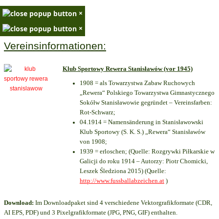
×
×
Vereinsinformationen:
Klub Sportowy Rewera Stanisławów (vor 1945)
1908 = als Towarzystwa Zabaw Ruchowych
„Rewera“ Polskiego Towarzystwa Gimnastycznego
Sokółw Stanisławowie gegründet – Vereinsfarben:
Rot-Schwarz;
04.1914 = Namensänderung in Stanisławowski
Klub Sportowy (S. K. S.) „Rewera“ Stanisławów
von 1908;
1939 = erloschen; (Quelle: Rozgrywki Piłkarskie w
Galicji do roku 1914 – Autorzy: Piotr Chomicki,
Leszek Śledziona 2015) (Quelle:
http://www.fussballabzeichen.at
)
Download:
Im Downloadpaket sind 4 verschiedene Vektorgrafikformate (CDR,
AI EPS, PDF) und 3 Pixelgrafikformate (JPG, PNG, GIF) enthalten.