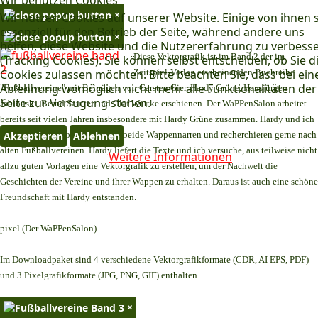
×
Wir nutzen Cookies auf unserer Website. Einige von ihnen 
essenziell für den Betrieb der Seite, während andere uns
×
helfen, diese Website und die Nutzererfahrung zu verbess
Diese Vektorgrafik ist im Band 2 der im
(Tracking Cookies). Sie können selbst entscheiden, ob Sie d
Cookies zulassen möchten. Bitte beachten Sie, dass bei ein
Zeitspiel-Verlag erscheinenden Buchreihe
Ablehnung womöglich nicht mehr alle Funktionalitäten der
"Fußballvereine" mit Beiträgen von Carsten Gier, Hardy Grüne, Hansjürgen
Seite zur Verfügung stehen.
Jablonski, Bernd Sautter und Olaf Wuttke erschienen. Der WaPPenSalon arbeitet
bereits seit vielen Jahren insbesondere mit Hardy Grüne zusammen. Hardy und ich
Akzeptieren
Ablehnen
teilen dasselbe Hobby. Wir sind beide Wappennarren und recherchieren gerne nach
alten Fußballvereinen. Hardy liefert die Texte und ich versuche, aus teilweise nicht
Weitere Informationen
allzu guten Vorlagen eine Vektorgrafik zu erstellen, um der Nachwelt die
Geschichten der Vereine und ihrer Wappen zu erhalten. Daraus ist auch eine schöne
Freundschaft mit Hardy entstanden.
pixel (Der WaPPenSalon)
Im Downloadpaket sind 4 verschiedene Vektorgrafikformate (CDR, AI EPS, PDF)
und 3 Pixelgrafikformate (JPG, PNG, GIF) enthalten.
×