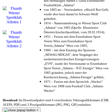
den ehemaligen Namen I. Gross Floridsdorfer
Fussballklub „Admira“
von 1905 an – Vereinsfarben: offiziell Rot-Gelb,
wurde aber kurz darauf in Schwarz-Weiß
geändert;
1914 – Namensänderung in Wiener Sport Club
„Admira“ von 1905 (Quelle: Illustriertes
ÖsterreichischesSportblatt, vom 28.02.1914);
1951 – Fusion mit dem Eisenbahner Sport
Verein Wien zum Eisenbahner Sport
Verein„Admira“ Wien von 1905;
1960 – mit dem Einstieg des Sponsors
„NEWAG-NIOGAS“, dem Vorgänger des
niederösterreichischen Energieversorgers
„EVN“, wurde der Vereinsname in Eisenbahner
Sport Verein „Admira – N.Ö. Energie“ Wien von
1905 geändert, jedoch unter der
Kurzbezeichnung „Admira-Energie“ geführt;
1971 – Fusion mit dem Sportclub „Wacker“
Wien von 1908 zum Fussball Club „Admira-
Wacker“
Download:
Im Downloadpaket sind 4 verschiedene Vektorgrafikformate (CDR,
AI EPS, PDF) und 3 Pixelgrafikformate (JPG, PNG, GIF) enthalten.
×