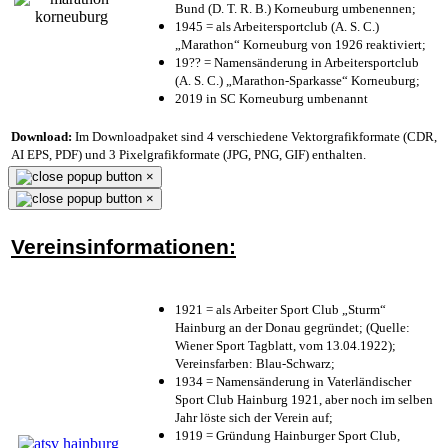
Bund (D. T. R. B.) Korneuburg umbenennen;
1945 = als Arbeitersportclub (A. S. C.)
„Marathon“ Korneuburg von 1926 reaktiviert;
19?? = Namensänderung in Arbeitersportclub
(A. S. C.) „Marathon-Sparkasse“ Korneuburg;
2019 in SC Korneuburg umbenannt
Download:
Im Downloadpaket sind 4 verschiedene Vektorgrafikformate (CDR,
AI EPS, PDF) und 3 Pixelgrafikformate (JPG, PNG, GIF) enthalten.
×
×
Vereinsinformationen:
1921 = als Arbeiter Sport Club „Sturm“
Hainburg an der Donau gegründet; (Quelle:
Wiener Sport Tagblatt, vom 13.04.1922);
Vereinsfarben: Blau-Schwarz;
1934 = Namensänderung in Vaterländischer
Sport Club Hainburg 1921, aber noch im selben
Jahr löste sich der Verein auf;
1919 = Gründung Hainburger Sport Club,