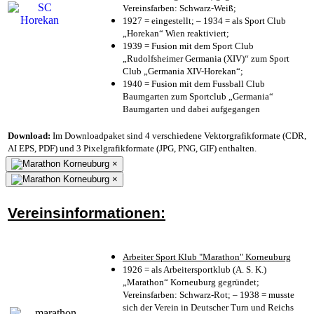
Vereinsfarben: Schwarz-Weiß;
1927 = eingestellt; – 1934 = als Sport Club
„Horekan“ Wien reaktiviert;
1939 = Fusion mit dem Sport Club
„Rudolfsheimer Germania (XIV)“ zum Sport
Club „Germania XIV-Horekan“;
1940 = Fusion mit dem Fussball Club
Baumgarten zum Sportclub „Germania“
Baumgarten und dabei aufgegangen
Download:
Im Downloadpaket sind 4 verschiedene Vektorgrafikformate (CDR,
AI EPS, PDF) und 3 Pixelgrafikformate (JPG, PNG, GIF) enthalten.
×
×
Vereinsinformationen:
Arbeiter Sport Klub "Marathon" Korneuburg
1926 = als Arbeitersportklub (A. S. K.)
„Marathon“ Korneuburg gegründet;
Vereinsfarben: Schwarz-Rot; – 1938 = musste
sich der Verein in Deutscher Turn und Reichs