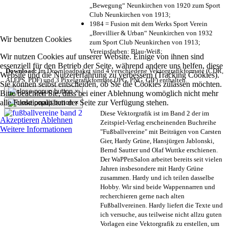
„Bewegung“ Neunkirchen von 1920 zum Sport
Club Neunkirchen von 1913;
1984 = Fusion mit dem Werks Sport Verein
„Brevillier & Urban“ Neunkirchen von 1932
Wir benutzen Cookies
zum Sport Club Neunkirchen von 1913;
Vereinsfarben: Blau-Weiß;
Wir nutzen Cookies auf unserer Website. Einige von ihnen sind
essenziell für den Betrieb der Seite, während andere uns helfen, diese
Download:
Im Downloadpaket sind 4 verschiedene Vektorgrafikformate (CDR,
Website und die Nutzererfahrung zu verbessern (Tracking Cookies).
AI EPS, PDF) und 3 Pixelgrafikformate (JPG, PNG, GIF) enthalten.
Sie können selbst entscheiden, ob Sie die Cookies zulassen möchten.
×
Bitte beachten Sie, dass bei einer Ablehnung womöglich nicht mehr
alle Funktionalitäten der Seite zur Verfügung stehen.
×
Diese Vektorgrafik ist im Band 2 der im
Akzeptieren
Ablehnen
Zeitspiel-Verlag erscheinenden Buchreihe
Weitere Informationen
"Fußballvereine" mit Beiträgen von Carsten
Gier, Hardy Grüne, Hansjürgen Jablonski,
Bernd Sautter und Olaf Wuttke erschienen.
Der WaPPenSalon arbeitet bereits seit vielen
Jahren insbesondere mit Hardy Grüne
zusammen. Hardy und ich teilen dasselbe
Hobby. Wir sind beide Wappennarren und
recherchieren gerne nach alten
Fußballvereinen. Hardy liefert die Texte und
ich versuche, aus teilweise nicht allzu guten
Vorlagen eine Vektorgrafik zu erstellen, um