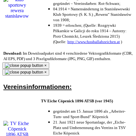
gegründet – Vereinsfarben: Rot-Schwarz;
04.1914 = Namensänderung in Stanisławowski
Klub Sportowy (S. K. S.) „Rewera“ Stanisławów
von 1908;
1939 = erloschen; (Quelle: Rozgrywki
Piłkarskie w Galicji do roku 1914 – Autorzy:
Piotr Chomicki, Leszek Śledziona 2015)
(Quelle:
http://www.fussballabzeichen.at
)
Download:
Im Downloadpaket sind 4 verschiedene Vektorgrafikformate (CDR,
AI EPS, PDF) und 3 Pixelgrafikformate (JPG, PNG, GIF) enthalten.
×
×
Vereinsinformationen:
TV Eiche Cöpenick 1896 ATSB (vor 1945)
gegründet am 15. Januar 1896 als „Arbeiter-
Turn- und Sport-Bund“ Köpenick
21. Juni 1921 neue Sportanlage, der „Eiche-
Platz und Umbenennung des Vereins in TSV
Eiche Köpenick