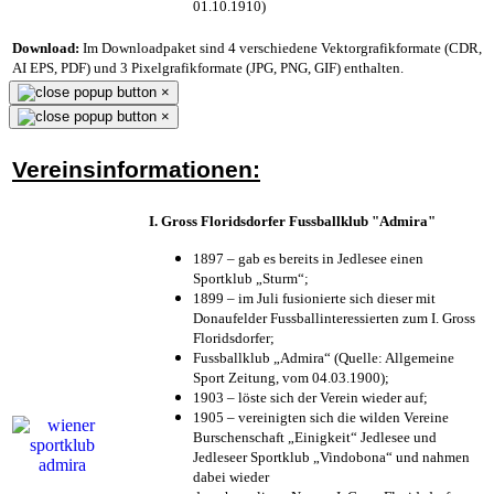
01.10.1910)
Download:
Im Downloadpaket sind 4 verschiedene Vektorgrafikformate (CDR,
AI EPS, PDF) und 3 Pixelgrafikformate (JPG, PNG, GIF) enthalten.
×
×
Vereinsinformationen:
I. Gross Floridsdorfer Fussballklub "Admira"
1897 – gab es bereits in Jedlesee einen
Sportklub „Sturm“;
1899 – im Juli fusionierte sich dieser mit
Donaufelder Fussballinteressierten zum I. Gross
Floridsdorfer
;
Fussballklub „Admira“ (Quelle: Allgemeine
Sport Zeitung, vom 04.03.1900);
1903 – löste sich der Verein wieder auf;
1905 – vereinigten sich die wilden Vereine
Burschenschaft „Einigkeit“ Jedlesee und
Jedleseer Sportklub „Vindobona“ und nahmen
dabei wieder