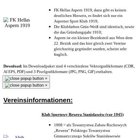
FK Hellas Aspern 1919, dazu gibt es keinen
deutlichen Hinweis, es findet sich nur ein
Asperner Sport Klub 1919
;
Die Klubfarben Grün-Weiß sind identisch, sowie
die das Gründungsjahr 1910
;
Aspern ist ein kleiner Bezirksteil aus Wien dem
22. Bezirk und das hier gleich zwei Vereine
gleichzeitig gegründet wurden, scheint sehr
fraglich.
Download:
Im Downloadpaket sind 4 verschiedene Vektorgrafikformate (CDR,
AI EPS, PDF) und 3 Pixelgrafikformate (JPG, PNG, GIF) enthalten.
×
×
Vereinsinformationen:
Klub Sportowy Rewera Stanisławów (vor 1945)
1908 = als Towarzystwa Zabaw Ruchowych
„Rewera“ Polskiego Towarzystwa
Gimnastycznego Sokółw Stanisławowie