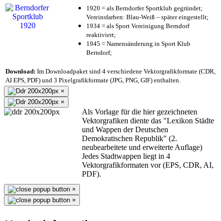
1920 = als Berndorfer Sportklub gegründet;
Vereinsfarben: Blau-Weiß – später eingestellt;
1934 = als Sport Vereinigung Berndorf
reaktiviert;
1945 = Namensänderung in Sport Klub
Berndorf;
Download:
Im Downloadpaket sind 4 verschiedene Vektorgrafikformate (CDR,
AI EPS, PDF) und 3 Pixelgrafikformate (JPG, PNG, GIF) enthalten.
×
×
Als Vorlage für die hier gezeichneten
Vektorgrafiken diente das "Lexikon Städte
und Wappen der Deutschen
Demokratischen Republik" (2.
neubearbeitete und erweiterte Auflage)
Jedes Stadtwappen liegt in 4
Vektorgrafikformaten vor (EPS, CDR, AI,
PDF).
×
×