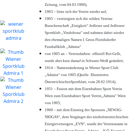
Zeitung, vom 04.03.1900);
1903 – löste sich der Verein wieder auf;
1905 – vereinigten sich die wilden Vereine
Burschenschaft „Einigkeit“ Jedlesee und Jedleseer
Sportklub „Vindobona“ und nahmen dabei wieder
den ehemaligen Namen I. Gross Floridsdorfer
Fussballklub „Admira“
von 1905 an – Vereinsfarben: offiziell Rot-Gelb,
wurde aber kurz darauf in Schwarz-Weiß geändert;
1914 – Namensänderung in Wiener Sport Club
„Admira“ von 1905 (Quelle: Illustriertes
ÖsterreichischesSportblatt, vom 28.02.1914);
1951 – Fusion mit dem Eisenbahner Sport Verein
Wien zum Eisenbahner Sport Verein„Admira“ Wien
von 1905;
1960 – mit dem Einstieg des Sponsors „NEWAG-
NIOGAS“, dem Vorgänger des niederösterreichischen
Energieversorgers „EVN“, wurde der Vereinsname in
Eisenbahner Sport Verein „Admira – N.Ö. Energie“