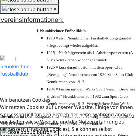
×
Vereinsinformationen:
I. Neunkirchner Fußballklub
1913 = als I. Neunkirchner Fussball-Klub gegründet,
kriegsbedingt wieder aufgelöst;
1925 = Nachfolgeverein als 1. Arbeitersportverein (A.
S. V.) Neunkirchen wieder gegründet;
1925 = kurz darauf Fusion mit dem Sport Club
„Bewegung“ Neunkirchen von 1920 zum Sport Club
Neunkirchen von 1913;
1984 = Fusion mit dem Werks Sport Verein „Brevillier
& Urban“ Neunkirchen von 1932 zum Sport Club
Wir benutzen Cookies
Neunkirchen von 1913; Vereinsfarben: Blau-Weiß;
Wir nutzen Cookies auf unserer Website. Einige von ihnen
sind essenziell für den Betrieb der Seite, während andere
Download:
Im Downloadpaket sind 4 verschiedene Vektorgrafikformate (CDR, AI
uns helfen, diese Website und die Nutzererfahrung zu
EPS, PDF) und 3 Pixelgrafikformate (JPG, PNG, GIF) enthalten.
verbessern (Tracking Cookies). Sie können selbst
×