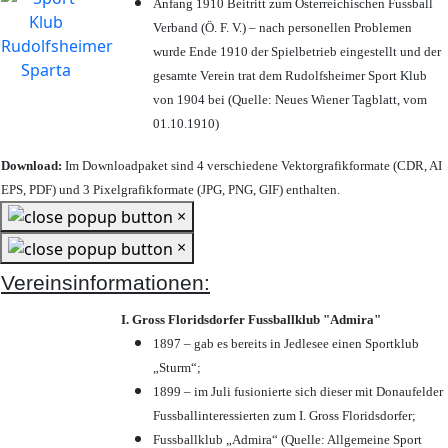
Anfang 1910 Beitritt zum Österreichischen Fussball
Verband (Ö. F. V.) – nach personellen Problemen
wurde Ende 1910 der Spielbetrieb eingestellt und der
gesamte Verein trat dem Rudolfsheimer Sport Klub
von 1904 bei (Quelle: Neues Wiener Tagblatt, vom
01.10.1910)
Download:
Im Downloadpaket sind 4 verschiedene Vektorgrafikformate (CDR, AI
EPS, PDF) und 3 Pixelgrafikformate (JPG, PNG, GIF) enthalten.
×
×
Vereinsinformationen:
I. Gross Floridsdorfer Fussballklub "Admira"
1897 – gab es bereits in Jedlesee einen Sportklub
„Sturm“;
1899 – im Juli fusionierte sich dieser mit Donaufelder
Fussballinteressierten zum I. Gross Floridsdorfer
;
Fussballklub „Admira“ (Quelle: Allgemeine Sport