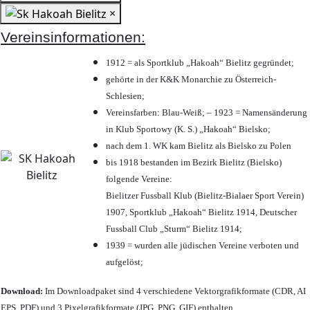
×
Vereinsinformationen:
1912 = als Sportklub „Hakoah“ Bielitz gegründet;
gehörte in der K&K Monarchie zu Österreich-
Schlesien;
Vereinsfarben: Blau-Weiß; – 1923 = Namensänderung
in Klub Sportowy (K. S.) „Hakoah“ Bielsko;
nach dem 1. WK kam Bielitz als Bielsko zu Polen
bis 1918 bestanden im Bezirk Bielitz (Bielsko)
folgende Vereine:
Bielitzer Fussball Klub (Bielitz-Bialaer Sport Verein)
1907, Sportklub „Hakoah“ Bielitz 1914, Deutscher
Fussball Club „Sturm“ Bielitz 1914;
1939 = wurden alle jüdischen Vereine verboten und
aufgelöst;
Download:
Im Downloadpaket sind 4 verschiedene Vektorgrafikformate (CDR, AI
EPS, PDF) und 3 Pixelgrafikformate (JPG, PNG, GIF) enthalten.