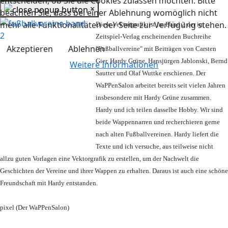
entscheiden, ob Sie die Cookies zulassen möchten. Bitte
×
beachten Sie, dass bei einer Ablehnung womöglich nicht
mehr alle Funktionalitäten der Seite zur Verfügung stehen.
Diese Vektorgrafik ist im Band 2 der im
Zeitspiel-Verlag erscheinenden Buchreihe
Akzeptieren
Ablehnen
"Fußballvereine" mit Beiträgen von Carsten
Gier, Hardy Grüne, Hansjürgen Jablonski, Bernd
Weitere Informationen
Sautter und Olaf Wuttke erschienen. Der
WaPPenSalon arbeitet bereits seit vielen Jahren
insbesondere mit Hardy Grüne zusammen.
Hardy und ich teilen dasselbe Hobby. Wir sind
beide Wappennarren und recherchieren gerne
nach alten Fußballvereinen. Hardy liefert die
Texte und ich versuche, aus teilweise nicht
allzu guten Vorlagen eine Vektorgrafik zu erstellen, um der Nachwelt die
Geschichten der Vereine und ihrer Wappen zu erhalten. Daraus ist auch eine schöne
Freundschaft mit Hardy entstanden.
pixel (Der WaPPenSalon)