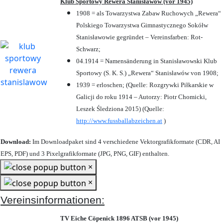
Klub Sportowy Rewera Stanisławów (vor 1945)
1908 = als Towarzystwa Zabaw Ruchowych „Rewera“
Polskiego Towarzystwa Gimnastycznego Sokółw
Stanisławowie gegründet – Vereinsfarben: Rot-
Schwarz;
04.1914 = Namensänderung in Stanisławowski Klub
Sportowy (S. K. S.) „Rewera“ Stanisławów von 1908;
1939 = erloschen; (Quelle: Rozgrywki Piłkarskie w
Galicji do roku 1914 – Autorzy: Piotr Chomicki,
Leszek Śledziona 2015) (Quelle:
http://www.fussballabzeichen.at
)
Download:
Im Downloadpaket sind 4 verschiedene Vektorgrafikformate (CDR, AI
EPS, PDF) und 3 Pixelgrafikformate (JPG, PNG, GIF) enthalten.
×
×
Vereinsinformationen:
TV Eiche Cöpenick 1896 ATSB (vor 1945)