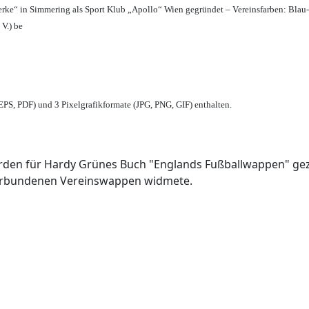
erke“ in Simmering als Sport Klub „Apollo“ Wien gegründet – Vereinsfarben: Blau
 V.) be
PS, PDF) und 3 Pixelgrafikformate (JPG, PNG, GIF) enthalten.
den für Hardy Grünes Buch "Englands Fußballwappen" geze
verbundenen Vereinswappen widmete.