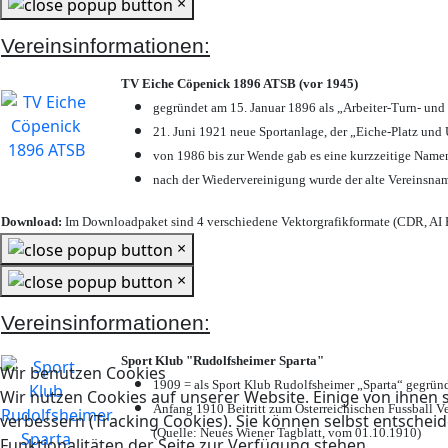
×
Vereinsinformationen:
TV Eiche Cöpenick 1896 ATSB (vor 1945)
gegründet am 15. Januar 1896 als „Arbeiter-Turn- un
21. Juni 1921 neue Sportanlage, der „Eiche-Platz u
von 1986 bis zur Wende gab es eine kurzzeitige Nam
nach der Wiedervereinigung wurde der alte Vereinsna
Download:
Im Downloadpaket sind 4 verschiedene Vektorgrafikformate (CDR, AI E
×
×
Vereinsinformationen:
Sport Klub "Rudolfsheimer Sparta"
Wir benutzen Cookies
1909 = als Sport Klub Rudolfsheimer „Sparta“ gegründ
Wir nutzen Cookies auf unserer Website. Einige von ihnen s
Anfang 1910 Beitritt zum Österreichischen Fussball Ve
verbessern (Tracking Cookies). Sie können selbst entscheid
(Quelle: Neues Wiener Tagblatt, vom 01.10.1910)
Funktionalitäten der Seite zur Verfügung stehen.