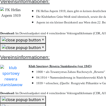
Vereinsinformationen:
FK Hellas Aspern 1919, dazu gibt es keinen deutlichen
Die Klubfarben Grün-Weiß sind identisch, sowie die 
Aspern ist ein kleiner Bezirksteil aus Wien dem 22. Be
Download:
Im Downloadpaket sind 4 verschiedene Vektorgrafikformate (CDR, AI E
×
×
Vereinsinformationen:
Klub Sportowy Rewera Stanisławów (vor 1945)
1908 = als Towarzystwa Zabaw Ruchowych „Rewera“ P
04.1914 = Namensänderung in Stanisławowski Klub Sp
1939 = erloschen; (Quelle: Rozgrywki Piłkarskie w Ga
Download:
Im Downloadpaket sind 4 verschiedene Vektorgrafikformate (CDR, AI E
×