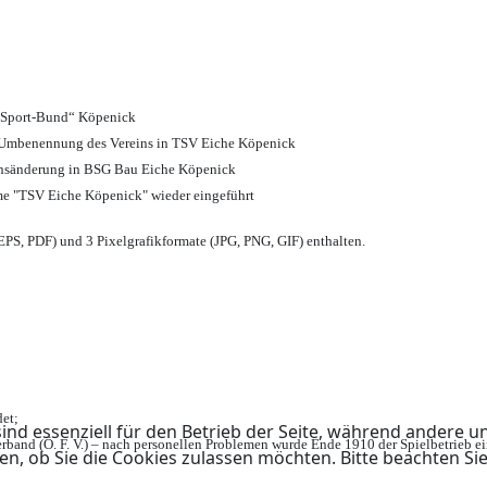
d Sport-Bund“ Köpenick
nd Umbenennung des Vereins in TSV Eiche Köpenick
ensänderung in BSG Bau Eiche Köpenick
me "TSV Eiche Köpenick" wieder eingeführt
PS, PDF) und 3 Pixelgrafikformate (JPG, PNG, GIF) enthalten.
et;
ind essenziell für den Betrieb der Seite, während andere u
rband (Ö. F. V.) – nach personellen Problemen wurde Ende 1910 der Spielbetrieb e
en, ob Sie die Cookies zulassen möchten. Bitte beachten Si