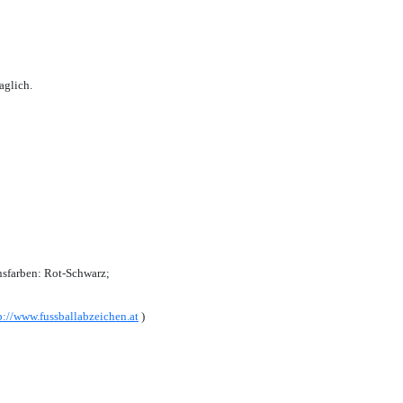
aglich.
sfarben: Rot-Schwarz;
p://www.fussballabzeichen.at
)