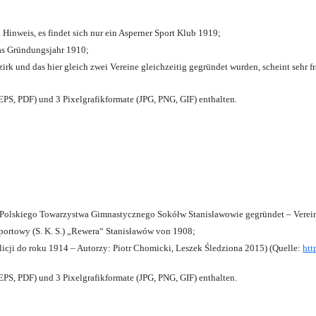
 Hinweis, es findet sich nur ein Asperner Sport Klub 1919
;
das Gründungsjahr 1910
;
zirk und das hier gleich zwei Vereine gleichzeitig gegründet wurden, scheint sehr fr
PS, PDF) und 3 Pixelgrafikformate (JPG, PNG, GIF) enthalten.
olskiego Towarzystwa Gimnastycznego Sokółw Stanisławowie gegründet – Verein
ortowy (S. K. S.) „Rewera“ Stanisławów von 1908;
licji do roku 1914 – Autorzy: Piotr Chomicki, Leszek Śledziona 2015) (Quelle:
htt
PS, PDF) und 3 Pixelgrafikformate (JPG, PNG, GIF) enthalten.