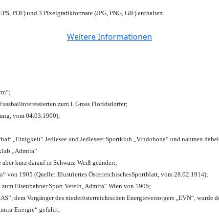
PS, PDF) und 3 Pixelgrafikformate (JPG, PNG, GIF) enthalten.
Weitere Informationen
urm“;
Fussballinteressierten zum I. Gross Floridsdorfer
;
tung, vom 04.03.1900);
chaft „Einigkeit“ Jedlesee und Jedleseer Sportklub „Vindobona“ und nahmen dabei
lklub „Admira“
e aber kurz darauf in Schwarz-Weiß geändert;
von 1905 (Quelle: Illustriertes ÖsterreichischesSportblatt, vom 28.02.1914);
n zum Eisenbahner Sport Verein„Admira“ Wien von 1905;
“, dem Vorgänger des niederösterreichischen Energieversorgers „EVN“, wurde de
mira-Energie“ geführt;