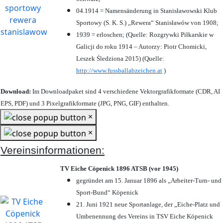
04.1914 = Namensänderung in Stanisławowski Klub
Sportowy (S. K. S.) „Rewera“ Stanisławów von 1908;
1939 = erloschen; (Quelle: Rozgrywki Piłkarskie w
Galicji do roku 1914 – Autorzy: Piotr Chomicki,
Leszek Śledziona 2015) (Quelle:
http://www.fussballabzeichen.at
)
Download:
Im Downloadpaket sind 4 verschiedene Vektorgrafikformate (CDR, AI
EPS, PDF) und 3 Pixelgrafikformate (JPG, PNG, GIF) enthalten.
×
×
Vereinsinformationen:
TV Eiche Cöpenick 1896 ATSB (vor 1945)
gegründet am 15. Januar 1896 als „Arbeiter-Turn- und
Sport-Bund“ Köpenick
21. Juni 1921 neue Sportanlage, der „Eiche-Platz und
Umbenennung des Vereins in TSV Eiche Köpenick