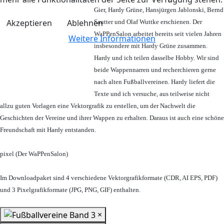
Gier, Hardy Grüne, Hansjürgen Jablonski, Bernd
Akzeptieren
Ablehnen
Sautter und Olaf Wuttke erschienen. Der
WaPPenSalon arbeitet bereits seit vielen Jahren
Weitere Informationen
insbesondere mit Hardy Grüne zusammen.
Hardy und ich teilen dasselbe Hobby. Wir sind
beide Wappennarren und recherchieren gerne
nach alten Fußballvereinen. Hardy liefert die
Texte und ich versuche, aus teilweise nicht
allzu guten Vorlagen eine Vektorgrafik zu erstellen, um der Nachwelt die
Geschichten der Vereine und ihrer Wappen zu erhalten. Daraus ist auch eine schöne
Freundschaft mit Hardy entstanden.
pixel (Der WaPPenSalon)
Im Downloadpaket sind 4 verschiedene Vektorgrafikformate (CDR, AI EPS, PDF)
und 3 Pixelgrafikformate (JPG, PNG, GIF) enthalten.
×