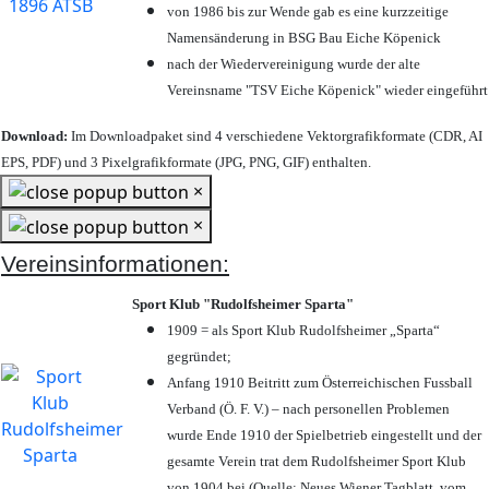
von 1986 bis zur Wende gab es eine kurzzeitige
Namensänderung in BSG Bau Eiche Köpenick
nach der Wiedervereinigung wurde der alte
Vereinsname "TSV Eiche Köpenick" wieder eingeführt
Download:
Im Downloadpaket sind 4 verschiedene Vektorgrafikformate (CDR, AI
EPS, PDF) und 3 Pixelgrafikformate (JPG, PNG, GIF) enthalten.
×
×
Vereinsinformationen:
Sport Klub "Rudolfsheimer Sparta"
1909 = als Sport Klub Rudolfsheimer „Sparta“
gegründet;
Anfang 1910 Beitritt zum Österreichischen Fussball
Verband (Ö. F. V.) – nach personellen Problemen
wurde Ende 1910 der Spielbetrieb eingestellt und der
gesamte Verein trat dem Rudolfsheimer Sport Klub
von 1904 bei (Quelle: Neues Wiener Tagblatt, vom