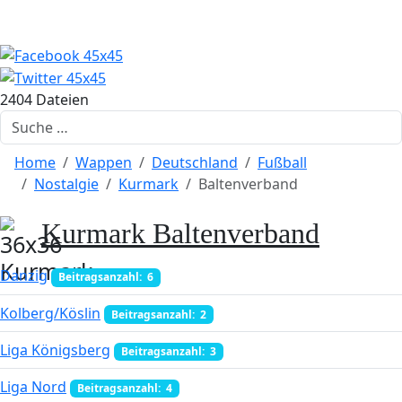
2404 Dateien
Suchen
Home
Wappen
Deutschland
Fußball
Nostalgie
Kurmark
Baltenverband
Kurmark Baltenverband
Danzig
Beitragsanzahl: 6
Kolberg/Köslin
Beitragsanzahl: 2
Liga Königsberg
Beitragsanzahl: 3
Liga Nord
Beitragsanzahl: 4