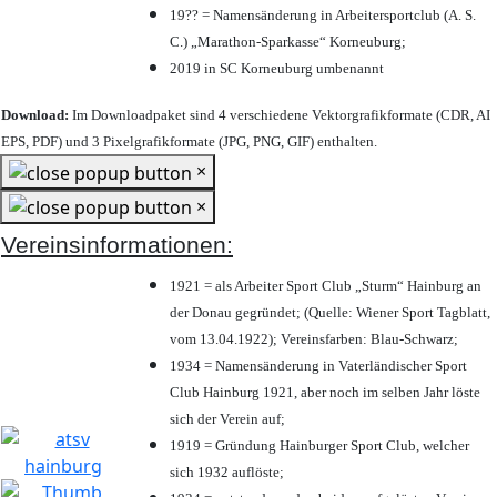
19?? = Namensänderung in Arbeitersportclub (A. S.
C.) „Marathon-Sparkasse“ Korneuburg;
2019 in SC Korneuburg umbenannt
Download:
Im Downloadpaket sind 4 verschiedene Vektorgrafikformate (CDR, AI
EPS, PDF) und 3 Pixelgrafikformate (JPG, PNG, GIF) enthalten.
×
×
Vereinsinformationen:
1921 = als Arbeiter Sport Club „Sturm“ Hainburg an
der Donau gegründet; (Quelle: Wiener Sport Tagblatt,
vom 13.04.1922); Vereinsfarben: Blau-Schwarz;
1934 = Namensänderung in Vaterländischer Sport
Club Hainburg 1921, aber noch im selben Jahr löste
sich der Verein auf;
1919 = Gründung Hainburger Sport Club, welcher
sich 1932 auflöste;