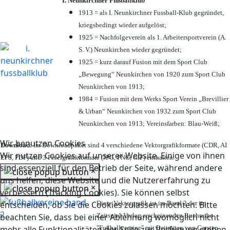
I. Neunkirchner Fußballklub
1913 = als I. Neunkirchner Fussball-Klub gegründet,
kriegsbedingt wieder aufgelöst;
1925 = Nachfolgeverein als 1. Arbeitersportverein (A.
S. V.) Neunkirchen wieder gegründet;
1925 = kurz darauf Fusion mit dem Sport Club
„Bewegung“ Neunkirchen von 1920 zum Sport Club
Neunkirchen von 1913;
1984 = Fusion mit dem Werks Sport Verein „Brevillier
& Urban“ Neunkirchen von 1932 zum Sport Club
Neunkirchen von 1913; Vereinsfarben: Blau-Weiß;
Wir benutzen Cookies
Download:
Im Downloadpaket sind 4 verschiedene Vektorgrafikformate (CDR, AI
Wir nutzen Cookies auf unserer Website. Einige von ihnen
EPS, PDF) und 3 Pixelgrafikformate (JPG, PNG, GIF) enthalten.
sind essenziell für den Betrieb der Seite, während andere
×
uns helfen, diese Website und die Nutzererfahrung zu
×
verbessern (Tracking Cookies). Sie können selbst
Diese Vektorgrafik ist im Band 2 der im
entscheiden, ob Sie die Cookies zulassen möchten. Bitte
Zeitspiel-Verlag erscheinenden Buchreihe
beachten Sie, dass bei einer Ablehnung womöglich nicht
"Fußballvereine" mit Beiträgen von Carsten
mehr alle Funktionalitäten der Seite zur Verfügung stehen.