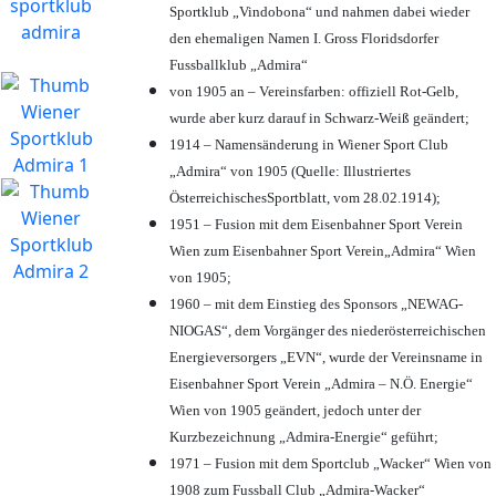
Sportklub „Vindobona“ und nahmen dabei wieder
den ehemaligen Namen I. Gross Floridsdorfer
Fussballklub „Admira“
von 1905 an – Vereinsfarben: offiziell Rot-Gelb,
wurde aber kurz darauf in Schwarz-Weiß geändert;
1914 – Namensänderung in Wiener Sport Club
„Admira“ von 1905 (Quelle: Illustriertes
ÖsterreichischesSportblatt, vom 28.02.1914);
1951 – Fusion mit dem Eisenbahner Sport Verein
Wien zum Eisenbahner Sport Verein„Admira“ Wien
von 1905;
1960 – mit dem Einstieg des Sponsors „NEWAG-
NIOGAS“, dem Vorgänger des niederösterreichischen
Energieversorgers „EVN“, wurde der Vereinsname in
Eisenbahner Sport Verein „Admira – N.Ö. Energie“
Wien von 1905 geändert, jedoch unter der
Kurzbezeichnung „Admira-Energie“ geführt;
1971 – Fusion mit dem Sportclub „Wacker“ Wien von
1908 zum Fussball Club „Admira-Wacker“