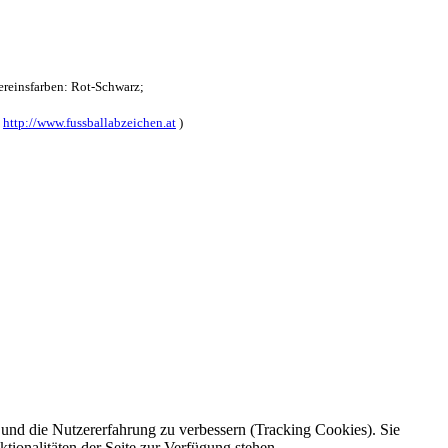
reinsfarben: Rot-Schwarz;
:
http://www.fussballabzeichen.at
)
e und die Nutzererfahrung zu verbessern (Tracking Cookies). Sie
tionalitäten der Seite zur Verfügung stehen.