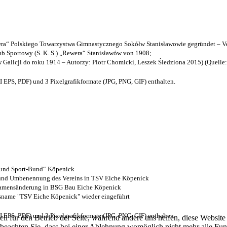
a“ Polskiego Towarzystwa Gimnastycznego Sokółw Stanisławowie gegründet – Ve
b Sportowy (S. K. S.) „Rewera“ Stanisławów von 1908;
w Galicji do roku 1914 – Autorzy: Piotr Chomicki, Leszek Śledziona 2015) (Quelle
EPS, PDF) und 3 Pixelgrafikformate (JPG, PNG, GIF) enthalten.
- und Sport-Bund“ Köpenick
z und Umbenennung des Vereins in TSV Eiche Köpenick
 Namensänderung in BSG Bau Eiche Köpenick
nsname "TSV Eiche Köpenick" wieder eingeführt
EPS, PDF) und 3 Pixelgrafikformate (JPG, PNG, GIF) enthalten.
ell für den Betrieb der Seite, während andere uns helfen, diese Websit
 beachten Sie, dass bei einer Ablehnung womöglich nicht mehr alle Funk