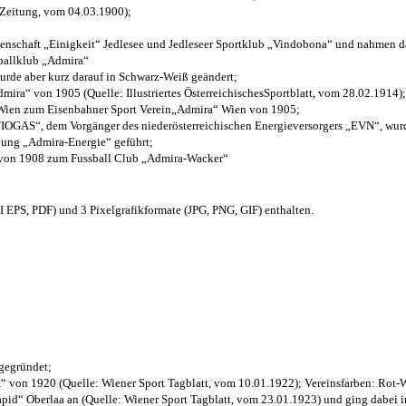
 Zeitung, vom 04.03.1900);
henschaft „Einigkeit“ Jedlesee und Jedleseer Sportklub „Vindobona“ und nahmen d
sballklub „Admira“
wurde aber kurz darauf in Schwarz-Weiß geändert;
ra“ von 1905 (Quelle: Illustriertes ÖsterreichischesSportblatt, vom 28.02.1914);
 Wien zum Eisenbahner Sport Verein„Admira“ Wien von 1905;
OGAS“, dem Vorgänger des niederösterreichischen Energieversorgers „EVN“, wurde
nung „Admira-Energie“ geführt;
 von 1908 zum Fussball Club „Admira-Wacker“
EPS, PDF) und 3 Pixelgrafikformate (JPG, PNG, GIF) enthalten.
 gegründet;
“ von 1920 (Quelle: Wiener Sport Tagblatt, vom 10.01.1922); Vereinsfarben: Rot-
pid“ Oberlaa an (Quelle: Wiener Sport Tagblatt, vom 23.01.1923) und ging dabei i