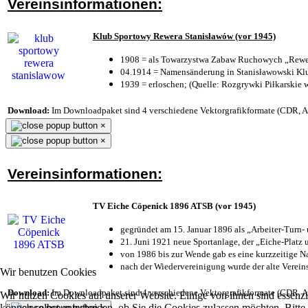
Vereinsinformationen:
Klub Sportowy Rewera Stanisławów (vor 1945)
1908 = als Towarzystwa Zabaw Ruchowych „Rewer
04.1914 = Namensänderung in Stanisławowski Klu
1939 = erloschen; (Quelle: Rozgrywki Piłkarskie 
Download:
Im Downloadpaket sind 4 verschiedene Vektorgrafikformate (CDR, AI 
×
×
Vereinsinformationen:
TV Eiche Cöpenick 1896 ATSB (vor 1945)
gegründet am 15. Januar 1896 als „Arbeiter-Turn
21. Juni 1921 neue Sportanlage, der „Eiche-Plat
von 1986 bis zur Wende gab es eine kurzzeitige
nach der Wiedervereinigung wurde der alte Verei
Wir benutzen Cookies
Download:
Im Downloadpaket sind 4 verschiedene Vektorgrafikformate (CDR, AI 
Wir nutzen Cookies auf unserer Website. Einige von ihnen sind essenzi
können selbst entscheiden, ob Sie die Cookies zulassen möchten. Bitte
×