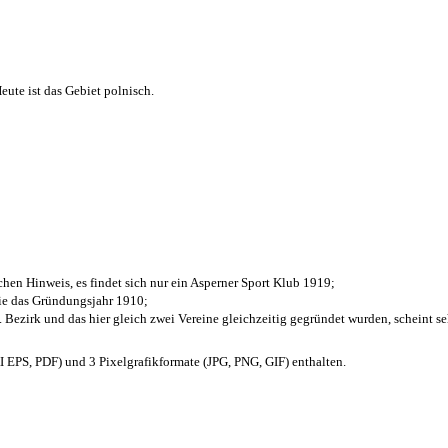
ute ist das Gebiet polnisch.
chen Hinweis, es findet sich nur ein Asperner Sport Klub 1919
;
die das Gründungsjahr 1910
;
. Bezirk und das hier gleich zwei Vereine gleichzeitig gegründet wurden, scheint seh
EPS, PDF) und 3 Pixelgrafikformate (JPG, PNG, GIF) enthalten.