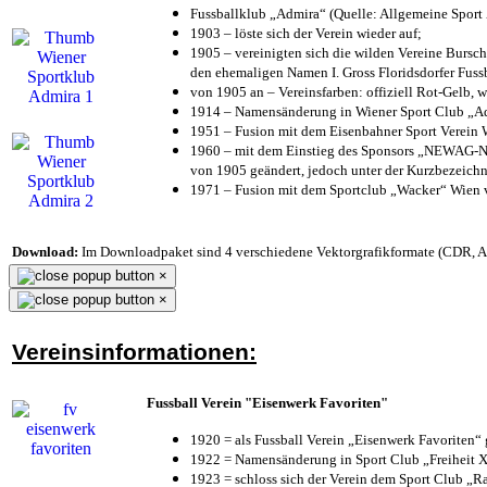
Fussballklub „Admira“ (Quelle: Allgemeine Sport
1903 – löste sich der Verein wieder auf;
1905 – vereinigten sich die wilden Vereine Bursc
den ehemaligen Namen I. Gross Floridsdorfer Fus
von 1905 an – Vereinsfarben: offiziell Rot-Gelb, 
1914 – Namensänderung in Wiener Sport Club „Admi
1951 – Fusion mit dem Eisenbahner Sport Verein
1960 – mit dem Einstieg des Sponsors „NEWAG-NI
von 1905 geändert, jedoch unter der Kurzbezeich
1971 – Fusion mit dem Sportclub „Wacker“ Wien
Download:
Im Downloadpaket sind 4 verschiedene Vektorgrafikformate (CDR, AI 
×
×
Vereinsinformationen:
Fussball Verein "Eisenwerk Favoriten"
1920 = als Fussball Verein „Eisenwerk Favoriten“
1922 = Namensänderung in Sport Club „Freiheit X
1923 = schloss sich der Verein dem Sport Club „Ra