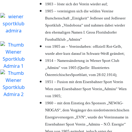
1903 – löste sich der Verein wieder auf;
1905 – vereinigten sich die wilden Vereine
Burschenschaft „Einigkeit“ Jedlesee und Jedleseer
Sportklub „Vindobona“ und nahmen dabei wieder
den ehemaligen Namen I. Gross Floridsdorfer
Fussballklub „Admira“
von 1905 an – Vereinsfarben: offiziell Rot-Gelb,
wurde aber kurz darauf in Schwarz-Weiß geändert;
1914 – Namensänderung in Wiener Sport Club
„Admira“ von 1905 (Quelle: Illustriertes
ÖsterreichischesSportblatt, vom 28.02.1914);
1951 – Fusion mit dem Eisenbahner Sport Verein
Wien zum Eisenbahner Sport Verein„Admira“ Wien
von 1905;
1960 – mit dem Einstieg des Sponsors „NEWAG-
NIOGAS“, dem Vorgänger des niederösterreichischen
Energieversorgers „EVN“, wurde der Vereinsname in
Eisenbahner Sport Verein „Admira – N.Ö. Energie“
Wien von 1905 geändert, jedoch unter der