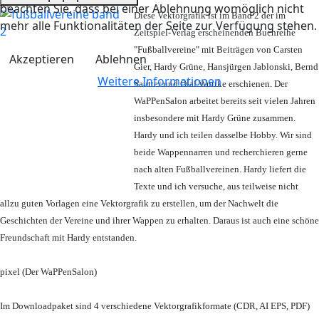
beachten Sie, dass bei einer Ablehnung womöglich nicht
Diese Vektorgrafik ist im Band 2 der im
mehr alle Funktionalitäten der Seite zur Verfügung stehen.
Zeitspiel-Verlag erscheinenden Buchreihe
"Fußballvereine" mit Beiträgen von Carsten
Akzeptieren
Ablehnen
Gier, Hardy Grüne, Hansjürgen Jablonski, Bernd
Weitere Informationen
Sautter und Olaf Wuttke erschienen. Der
WaPPenSalon arbeitet bereits seit vielen Jahren
insbesondere mit Hardy Grüne zusammen.
Hardy und ich teilen dasselbe Hobby. Wir sind
beide Wappennarren und recherchieren gerne
nach alten Fußballvereinen. Hardy liefert die
Texte und ich versuche, aus teilweise nicht
allzu guten Vorlagen eine Vektorgrafik zu erstellen, um der Nachwelt die
Geschichten der Vereine und ihrer Wappen zu erhalten. Daraus ist auch eine schöne
Freundschaft mit Hardy entstanden.
pixel (Der WaPPenSalon)
Im Downloadpaket sind 4 verschiedene Vektorgrafikformate (CDR, AI EPS, PDF)