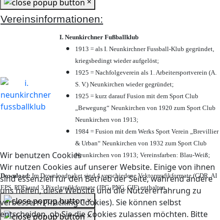
×
Vereinsinformationen:
I. Neunkirchner Fußballklub
1913 = als I. Neunkirchner Fussball-Klub gegründet,
kriegsbedingt wieder aufgelöst;
1925 = Nachfolgeverein als 1. Arbeitersportverein (A.
S. V.) Neunkirchen wieder gegründet;
1925 = kurz darauf Fusion mit dem Sport Club
„Bewegung“ Neunkirchen von 1920 zum Sport Club
Neunkirchen von 1913;
1984 = Fusion mit dem Werks Sport Verein „Brevillier
& Urban“ Neunkirchen von 1932 zum Sport Club
Wir benutzen Cookies
Neunkirchen von 1913; Vereinsfarben: Blau-Weiß;
Wir nutzen Cookies auf unserer Website. Einige von ihnen
Download:
Im Downloadpaket sind 4 verschiedene Vektorgrafikformate (CDR, AI
sind essenziell für den Betrieb der Seite, während andere
EPS, PDF) und 3 Pixelgrafikformate (JPG, PNG, GIF) enthalten.
uns helfen, diese Website und die Nutzererfahrung zu
×
verbessern (Tracking Cookies). Sie können selbst
entscheiden, ob Sie die Cookies zulassen möchten. Bitte
×