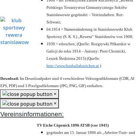
1908 = als Towarzystwa Zabaw Ruchowych „Rewera“
Polskiego Towarzystwa Gimnastycznego Sokółw
Stanisławowie gegründet – Vereinsfarben: Rot-
Schwarz;
04.1914 = Namensänderung in Stanisławowski Klub
Sportowy (S. K. S.) „Rewera“ Stanisławów von 1908;
1939 = erloschen; (Quelle: Rozgrywki Piłkarskie w
Galicji do roku 1914 – Autorzy: Piotr Chomicki,
Leszek Śledziona 2015) (Quelle:
http://www.fussballabzeichen.at
)
Download:
Im Downloadpaket sind 4 verschiedene Vektorgrafikformate (CDR, AI
EPS, PDF) und 3 Pixelgrafikformate (JPG, PNG, GIF) enthalten.
×
×
Vereinsinformationen:
TV Eiche Cöpenick 1896 ATSB (vor 1945)
gegründet am 15. Januar 1896 als „Arbeiter-Turn- und