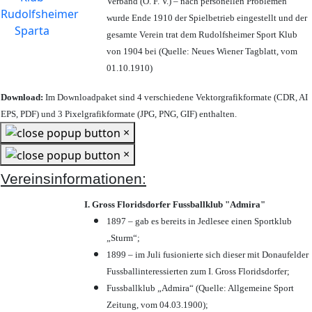
Verband (Ö. F. V.) – nach personellen Problemen
wurde Ende 1910 der Spielbetrieb eingestellt und der
gesamte Verein trat dem Rudolfsheimer Sport Klub
von 1904 bei (Quelle: Neues Wiener Tagblatt, vom
01.10.1910)
Download:
Im Downloadpaket sind 4 verschiedene Vektorgrafikformate (CDR, AI
EPS, PDF) und 3 Pixelgrafikformate (JPG, PNG, GIF) enthalten.
×
×
Vereinsinformationen:
I. Gross Floridsdorfer Fussballklub "Admira"
1897 – gab es bereits in Jedlesee einen Sportklub
„Sturm“;
1899 – im Juli fusionierte sich dieser mit Donaufelder
Fussballinteressierten zum I. Gross Floridsdorfer
;
Fussballklub „Admira“ (Quelle: Allgemeine Sport
Zeitung, vom 04.03.1900);