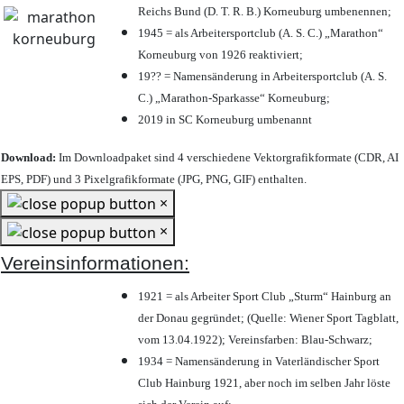
Reichs Bund (D. T. R. B.) Korneuburg umbenennen;
1945 = als Arbeitersportclub (A. S. C.) „Marathon“
Korneuburg von 1926 reaktiviert;
19?? = Namensänderung in Arbeitersportclub (A. S.
C.) „Marathon-Sparkasse“ Korneuburg;
2019 in SC Korneuburg umbenannt
Download:
Im Downloadpaket sind 4 verschiedene Vektorgrafikformate (CDR, AI
EPS, PDF) und 3 Pixelgrafikformate (JPG, PNG, GIF) enthalten.
×
×
Vereinsinformationen:
1921 = als Arbeiter Sport Club „Sturm“ Hainburg an
der Donau gegründet; (Quelle: Wiener Sport Tagblatt,
vom 13.04.1922); Vereinsfarben: Blau-Schwarz;
1934 = Namensänderung in Vaterländischer Sport
Club Hainburg 1921, aber noch im selben Jahr löste