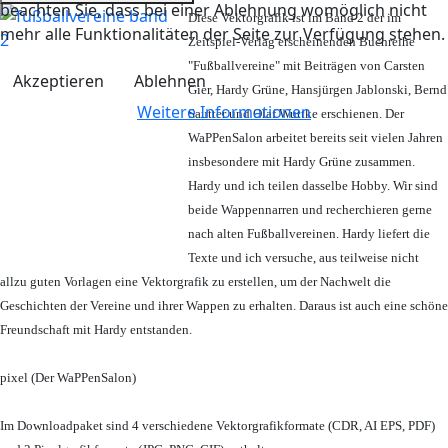
beachten Sie, dass bei einer Ablehnung womöglich nicht
Diese Vektorgrafik ist im Band 2 der im
mehr alle Funktionalitäten der Seite zur Verfügung stehen.
Zeitspiel-Verlag erscheinenden Buchreihe
"Fußballvereine" mit Beiträgen von Carsten
Akzeptieren
Ablehnen
Gier, Hardy Grüne, Hansjürgen Jablonski, Bernd
Weitere Informationen
Sautter und Olaf Wuttke erschienen. Der
WaPPenSalon arbeitet bereits seit vielen Jahren
insbesondere mit Hardy Grüne zusammen.
Hardy und ich teilen dasselbe Hobby. Wir sind
beide Wappennarren und recherchieren gerne
nach alten Fußballvereinen. Hardy liefert die
Texte und ich versuche, aus teilweise nicht
allzu guten Vorlagen eine Vektorgrafik zu erstellen, um der Nachwelt die
Geschichten der Vereine und ihrer Wappen zu erhalten. Daraus ist auch eine schöne
Freundschaft mit Hardy entstanden.
pixel (Der WaPPenSalon)
Im Downloadpaket sind 4 verschiedene Vektorgrafikformate (CDR, AI EPS, PDF)