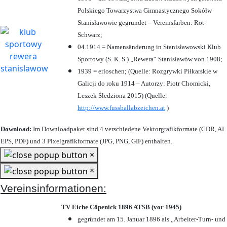
Polskiego Towarzystwa Gimnastycznego Sokółw
Stanisławowie gegründet – Vereinsfarben: Rot-
Schwarz;
04.1914 = Namensänderung in Stanisławowski Klub
Sportowy (S. K. S.) „Rewera“ Stanisławów von 1908;
1939 = erloschen; (Quelle: Rozgrywki Piłkarskie w
Galicji do roku 1914 – Autorzy: Piotr Chomicki,
Leszek Śledziona 2015) (Quelle:
http://www.fussballabzeichen.at
)
Download:
Im Downloadpaket sind 4 verschiedene Vektorgrafikformate (CDR, AI
EPS, PDF) und 3 Pixelgrafikformate (JPG, PNG, GIF) enthalten.
×
×
Vereinsinformationen:
TV Eiche Cöpenick 1896 ATSB (vor 1945)
gegründet am 15. Januar 1896 als „Arbeiter-Turn- und