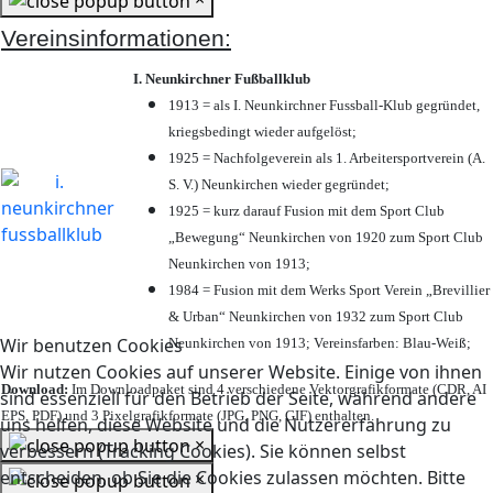
Vereinsinformationen:
I. Neunkirchner Fußballklub
1913 = als I. Neunkirchner Fussball-Klub gegründet,
kriegsbedingt wieder aufgelöst;
1925 = Nachfolgeverein als 1. Arbeitersportverein (A.
S. V.) Neunkirchen wieder gegründet;
1925 = kurz darauf Fusion mit dem Sport Club
„Bewegung“ Neunkirchen von 1920 zum Sport Club
Neunkirchen von 1913;
1984 = Fusion mit dem Werks Sport Verein „Brevillier
& Urban“ Neunkirchen von 1932 zum Sport Club
Wir benutzen Cookies
Neunkirchen von 1913; Vereinsfarben: Blau-Weiß;
Wir nutzen Cookies auf unserer Website. Einige von ihnen
Download:
Im Downloadpaket sind 4 verschiedene Vektorgrafikformate (CDR, AI
sind essenziell für den Betrieb der Seite, während andere
EPS, PDF) und 3 Pixelgrafikformate (JPG, PNG, GIF) enthalten.
uns helfen, diese Website und die Nutzererfahrung zu
×
verbessern (Tracking Cookies). Sie können selbst
entscheiden, ob Sie die Cookies zulassen möchten. Bitte
×