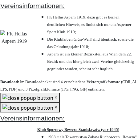
Vereinsinformationen:
FK Hellas Aspern 1919, dazu gibt es keinen
deutlichen Hinweis, es findet sich nur ein Asperner
Sport Klub 1919
;
Die Klubfarben Grün-Weiß sind identisch, sowie die
das Gründungsjahr 1910
;
Aspern ist ein kleiner Bezirksteil aus Wien dem 22.
Bezirk und das hier gleich zwei Vereine gleichzeitig
gegründet wurden, scheint sehr fraglich.
Download:
Im Downloadpaket sind 4 verschiedene Vektorgrafikformate (CDR, AI
EPS, PDF) und 3 Pixelgrafikformate (JPG, PNG, GIF) enthalten.
×
×
Vereinsinformationen:
Klub Sportowy Rewera Stanisławów (vor 1945)
1908 = als Towarzystwa Zabaw Ruchowych „Rewera“