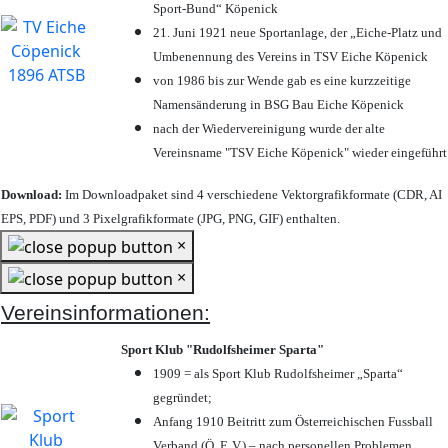
Sport-Bund“ Köpenick
21. Juni 1921 neue Sportanlage, der „Eiche-Platz und
Umbenennung des Vereins in TSV Eiche Köpenick
von 1986 bis zur Wende gab es eine kurzzeitige
Namensänderung in BSG Bau Eiche Köpenick
nach der Wiedervereinigung wurde der alte
Vereinsname "TSV Eiche Köpenick" wieder eingeführt
Download:
Im Downloadpaket sind 4 verschiedene Vektorgrafikformate (CDR, AI
EPS, PDF) und 3 Pixelgrafikformate (JPG, PNG, GIF) enthalten.
×
×
Vereinsinformationen:
Sport Klub "Rudolfsheimer Sparta"
1909 = als Sport Klub Rudolfsheimer „Sparta“
gegründet;
Anfang 1910 Beitritt zum Österreichischen Fussball
Verband (Ö. F. V.) – nach personellen Problemen