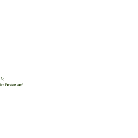
iß;
der Fusion auf