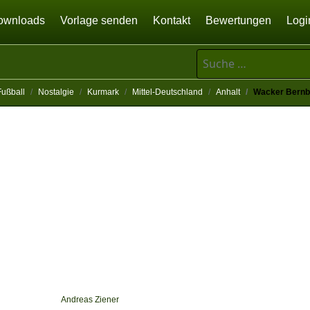
ownloads
Vorlage senden
Kontakt
Bewertungen
Logi
Suchen
Fußball
Nostalgie
Kurmark
Mittel-Deutschland
Anhalt
Wacker Bernb
Andreas Ziener