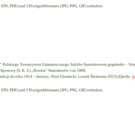
EPS, PDF) und 3 Pixelgrafikformate (JPG, PNG, GIF) enthalten.
 Polskiego Towarzystwa Gimnastycznego Sokółw Stanisławowie gegründet – Vere
Sportowy (S. K. S.) „Rewera“ Stanisławów von 1908;
Galicji do roku 1914 – Autorzy: Piotr Chomicki, Leszek Śledziona 2015) (Quelle:
h
EPS, PDF) und 3 Pixelgrafikformate (JPG, PNG, GIF) enthalten.