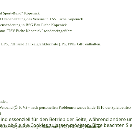
und Sport-Bund“ Köpenick
und Umbenennung des Vereins in TSV Eiche Köpenick
amensänderung in BSG Bau Eiche Köpenick
name "TSV Eiche Köpenick" wieder eingeführt
EPS, PDF) und 3 Pixelgrafikformate (JPG, PNG, GIF) enthalten.
ndet;
Verband (Ö. F. V.) – nach personellen Problemen wurde Ende 1910 der Spielbetrieb
)
ind essenziell für den Betrieb der Seite, während andere u
en, ob Sie die Cookies zulassen möchten. Bitte beachten Si
EPS, PDF) und 3 Pixelgrafikformate (JPG, PNG, GIF) enthalten.