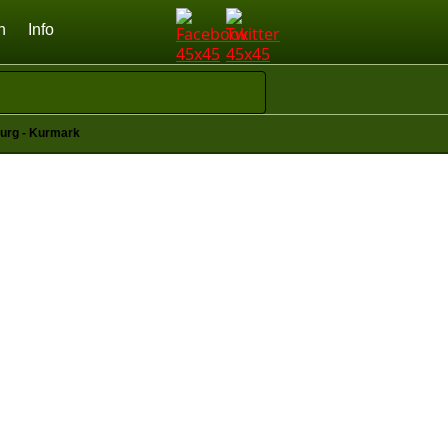
n
Info
urg - Kurmark