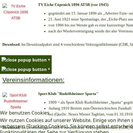
TV Eiche Cöpenick 1896 ATSB (vor 1945)
gegründet am 15. Januar 1896 als „Arbeiter-Turn- 
21. Juni 1921 neue Sportanlage, der „Eiche-Platz 
von 1986 bis zur Wende gab es eine kurzzeitige N
nach der Wiedervereinigung wurde der alte Vereins
Download:
Im Downloadpaket sind 4 verschiedene Vektorgrafikformate (CDR, AI 
×
×
Vereinsinformationen:
Sport Klub "Rudolfsheimer Sparta"
1909 = als Sport Klub Rudolfsheimer „Sparta“ gegrü
Anfang 1910 Beitritt zum Österreichischen Fussball 
Wir benutzen Cookies
bei (Quelle: Neues Wiener Tagblatt, vom 01.10.1910
Wir nutzen Cookies auf unserer Website. Einige von ihnen s
verbessern (Tracking Cookies). Sie können selbst entscheid
Download:
Im Downloadpaket sind 4 verschiedene Vektorgrafikformate (CDR, AI 
Funktionalitäten der Seite zur Verfügung stehen.