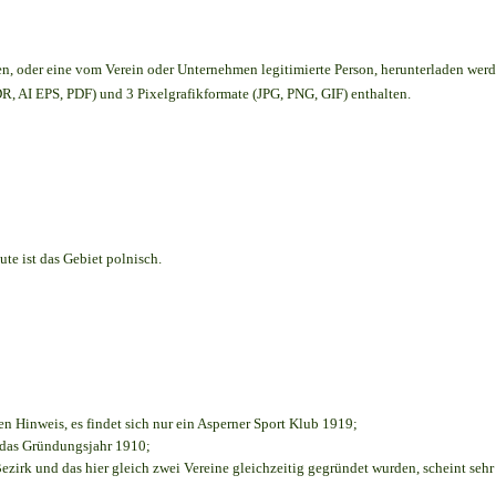
en,
oder eine vom Verein oder Unternehmen legitimierte Person,
herunterladen werd
, AI EPS, PDF) und 3 Pixelgrafikformate (JPG, PNG, GIF) enthalten.
te ist das Gebiet polnisch.
en Hinweis, es findet sich nur ein Asperner Sport Klub 1919
;
e das Gründungsjahr 1910
;
ezirk und das hier gleich zwei Vereine gleichzeitig gegründet wurden, scheint sehr 