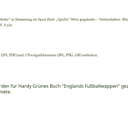
Werke“ in Simmering als Sport Klub „Apollo“ Wien gegründet – Vereinsfarben: Bl
. V.) be
EPS, PDF) und 3 Pixelgrafikformate (JPG, PNG, GIF) enthalten.
den für Hardy Grünes Buch "Englands Fußballwappen" geze
mete.