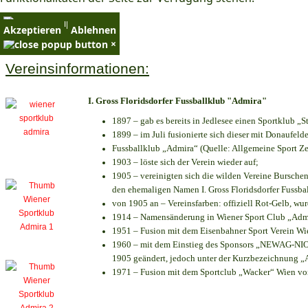
×
Akzeptieren
Ablehnen
×
Vereinsinformationen:
I. Gross Floridsdorfer Fussballklub "Admira"
1897 – gab es bereits in Jedlesee einen Sportklub „S
1899 – im Juli fusionierte sich dieser mit Donaufelde
Fussballklub „Admira“ (Quelle: Allgemeine Sport Z
1903 – löste sich der Verein wieder auf;
1905 – vereinigten sich die wilden Vereine Bursche
den ehemaligen Namen I. Gross Floridsdorfer Fussb
von 1905 an – Vereinsfarben: offiziell Rot-Gelb, wu
1914 – Namensänderung in Wiener Sport Club „Admira
1951 – Fusion mit dem Eisenbahner Sport Verein W
1960 – mit dem Einstieg des Sponsors „NEWAG-NIOGA
1905 geändert, jedoch unter der Kurzbezeichnung „
1971 – Fusion mit dem Sportclub „Wacker“ Wien v