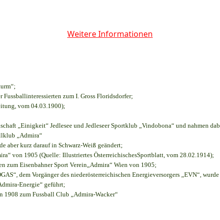
Weitere Informationen
turm“;
r Fussballinteressierten zum I. Gross Floridsdorfer
;
eitung, vom 04.03.1900);
nschaft „Einigkeit“ Jedlesee und Jedleseer Sportklub „Vindobona“ und nahmen dab
allklub „Admira“
rde aber kurz darauf in Schwarz-Weiß geändert;
“ von 1905 (Quelle: Illustriertes ÖsterreichischesSportblatt, vom 28.02.1914);
ien zum Eisenbahner Sport Verein„Admira“ Wien von 1905;
S“, dem Vorgänger des niederösterreichischen Energieversorgers „EVN“, wurde d
Admira-Energie“ geführt;
on 1908 zum Fussball Club „Admira-Wacker“