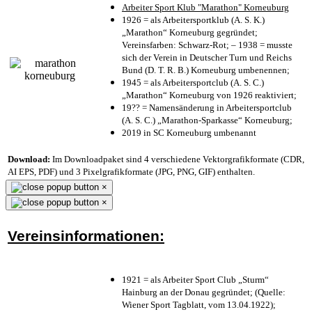
Arbeiter Sport Klub "Marathon" Korneuburg
1926 = als Arbeitersportklub (A. S. K.)
„Marathon“ Korneuburg gegründet;
Vereinsfarben: Schwarz-Rot; – 1938 = musste
sich der Verein in Deutscher Turn und Reichs
Bund (D. T. R. B.) Korneuburg umbenennen;
1945 = als Arbeitersportclub (A. S. C.)
„Marathon“ Korneuburg von 1926 reaktiviert;
19?? = Namensänderung in Arbeitersportclub
(A. S. C.) „Marathon-Sparkasse“ Korneuburg;
2019 in SC Korneuburg umbenannt
Download:
Im Downloadpaket sind 4 verschiedene Vektorgrafikformate (CDR,
AI EPS, PDF) und 3 Pixelgrafikformate (JPG, PNG, GIF) enthalten.
×
×
Vereinsinformationen:
1921 = als Arbeiter Sport Club „Sturm“
Hainburg an der Donau gegründet; (Quelle:
Wiener Sport Tagblatt, vom 13.04.1922);