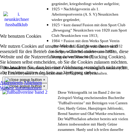
gegründet, kriegsbedingt wieder aufgelöst;
1925 = Nachfolgeverein als 1.
Arbeitersportverein (A. S. V.) Neunkirchen
wieder gegründet;
1925 = kurz darauf Fusion mit dem Sport Club
„Bewegung“ Neunkirchen von 1920 zum Sport
Club Neunkirchen von 1913;
Wir benutzen Cookies
1984 = Fusion mit dem Werks Sport Verein
Wir nutzen Cookies auf unserer Website. Einige von ihnen sind
„Brevillier & Urban“ Neunkirchen von 1932
essenziell für den Betrieb der Seite, während andere uns helfen, diese
zum Sport Club Neunkirchen von 1913;
Website und die Nutzererfahrung zu verbessern (Tracking Cookies).
Vereinsfarben: Blau-Weiß;
Sie können selbst entscheiden, ob Sie die Cookies zulassen möchten.
Bitte beachten Sie, dass bei einer Ablehnung womöglich nicht mehr
Download:
Im Downloadpaket sind 4 verschiedene Vektorgrafikformate (CDR,
alle Funktionalitäten der Seite zur Verfügung stehen.
AI EPS, PDF) und 3 Pixelgrafikformate (JPG, PNG, GIF) enthalten.
×
Akzeptieren
Ablehnen
×
Weitere Informationen
Diese Vektorgrafik ist im Band 2 der im
Zeitspiel-Verlag erscheinenden Buchreihe
"Fußballvereine" mit Beiträgen von Carsten
Gier, Hardy Grüne, Hansjürgen Jablonski,
Bernd Sautter und Olaf Wuttke erschienen.
Der WaPPenSalon arbeitet bereits seit vielen
Jahren insbesondere mit Hardy Grüne
zusammen. Hardy und ich teilen dasselbe