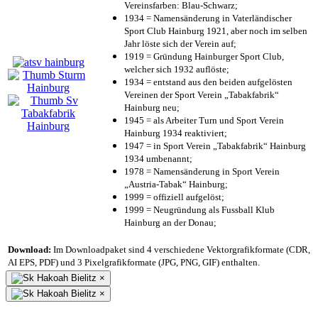
Vereinsfarben: Blau-Schwarz;
1934 = Namensänderung in Vaterländischer
Sport Club Hainburg 1921, aber noch im selben
Jahr löste sich der Verein auf;
1919 = Gründung Hainburger Sport Club,
welcher sich 1932 auflöste;
1934 = entstand aus den beiden aufgelösten
Vereinen der Sport Verein „Tabakfabrik“
Hainburg neu;
1945 = als Arbeiter Turn und Sport Verein
Hainburg 1934 reaktiviert;
1947 = in Sport Verein „Tabakfabrik“ Hainburg
1934 umbenannt;
1978 = Namensänderung in Sport Verein
„Austria-Tabak“ Hainburg;
1999 = offiziell aufgelöst;
1999 = Neugründung als Fussball Klub
Hainburg an der Donau;
Download:
Im Downloadpaket sind 4 verschiedene Vektorgrafikformate (CDR,
AI EPS, PDF) und 3 Pixelgrafikformate (JPG, PNG, GIF) enthalten.
×
×