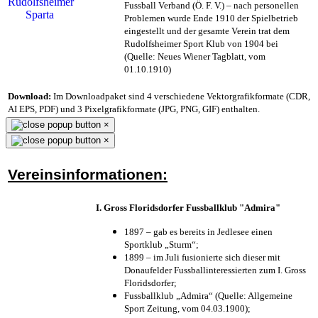
Fussball Verband (Ö. F. V.) – nach personellen
Problemen wurde Ende 1910 der Spielbetrieb
eingestellt und der gesamte Verein trat dem
Rudolfsheimer Sport Klub von 1904 bei
(Quelle: Neues Wiener Tagblatt, vom
01.10.1910)
Download:
Im Downloadpaket sind 4 verschiedene Vektorgrafikformate (CDR,
AI EPS, PDF) und 3 Pixelgrafikformate (JPG, PNG, GIF) enthalten.
×
×
Vereinsinformationen:
I. Gross Floridsdorfer Fussballklub "Admira"
1897 – gab es bereits in Jedlesee einen
Sportklub „Sturm“;
1899 – im Juli fusionierte sich dieser mit
Donaufelder Fussballinteressierten zum I. Gross
Floridsdorfer
;
Fussballklub „Admira“ (Quelle: Allgemeine
Sport Zeitung, vom 04.03.1900);