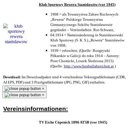
Klub Sportowy Rewera Stanisławów (vor 1945)
1908 = als Towarzystwa Zabaw Ruchowych
„Rewera“ Polskiego Towarzystwa
Gimnastycznego Sokółw Stanisławowie
gegründet – Vereinsfarben: Rot-Schwarz;
04.1914 = Namensänderung in Stanisławowski
Klub Sportowy (S. K. S.) „Rewera“ Stanisławów
von 1908;
1939 = erloschen; (Quelle: Rozgrywki
Piłkarskie w Galicji do roku 1914 – Autorzy:
Piotr Chomicki, Leszek Śledziona 2015)
(Quelle:
http://www.fussballabzeichen.at
)
Download:
Im Downloadpaket sind 4 verschiedene Vektorgrafikformate (CDR,
AI EPS, PDF) und 3 Pixelgrafikformate (JPG, PNG, GIF) enthalten.
×
×
Vereinsinformationen:
TV Eiche Cöpenick 1896 ATSB (vor 1945)