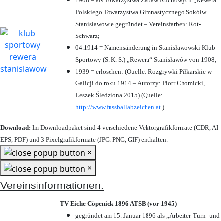
1908 = als Towarzystwa Zabaw Ruchowych „Rewera“
Polskiego Towarzystwa Gimnastycznego Sokółw
Stanisławowie gegründet – Vereinsfarben: Rot-
Schwarz;
04.1914 = Namensänderung in Stanisławowski Klub
Sportowy (S. K. S.) „Rewera“ Stanisławów von 1908;
1939 = erloschen; (Quelle: Rozgrywki Piłkarskie w
Galicji do roku 1914 – Autorzy: Piotr Chomicki,
Leszek Śledziona 2015) (Quelle:
http://www.fussballabzeichen.at
)
Download:
Im Downloadpaket sind 4 verschiedene Vektorgrafikformate (CDR, AI
EPS, PDF) und 3 Pixelgrafikformate (JPG, PNG, GIF) enthalten.
×
×
Vereinsinformationen:
TV Eiche Cöpenick 1896 ATSB (vor 1945)
gegründet am 15. Januar 1896 als „Arbeiter-Turn- und