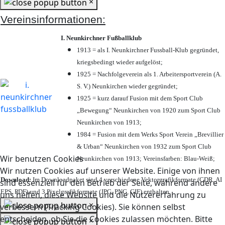
×
Vereinsinformationen:
I. Neunkirchner Fußballklub
1913 = als I. Neunkirchner Fussball-Klub gegründet,
kriegsbedingt wieder aufgelöst;
1925 = Nachfolgeverein als 1. Arbeitersportverein (A.
S. V.) Neunkirchen wieder gegründet;
1925 = kurz darauf Fusion mit dem Sport Club
„Bewegung“ Neunkirchen von 1920 zum Sport Club
Neunkirchen von 1913;
1984 = Fusion mit dem Werks Sport Verein „Brevillier
& Urban“ Neunkirchen von 1932 zum Sport Club
Wir benutzen Cookies
Neunkirchen von 1913; Vereinsfarben: Blau-Weiß;
Wir nutzen Cookies auf unserer Website. Einige von ihnen
Download:
Im Downloadpaket sind 4 verschiedene Vektorgrafikformate (CDR, AI
sind essenziell für den Betrieb der Seite, während andere
EPS, PDF) und 3 Pixelgrafikformate (JPG, PNG, GIF) enthalten.
uns helfen, diese Website und die Nutzererfahrung zu
×
verbessern (Tracking Cookies). Sie können selbst
entscheiden, ob Sie die Cookies zulassen möchten. Bitte
×