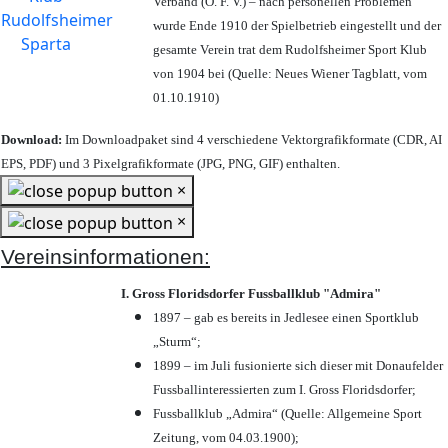
Verband (Ö. F. V.) – nach personellen Problemen
wurde Ende 1910 der Spielbetrieb eingestellt und der
gesamte Verein trat dem Rudolfsheimer Sport Klub
von 1904 bei (Quelle: Neues Wiener Tagblatt, vom
01.10.1910)
Download:
Im Downloadpaket sind 4 verschiedene Vektorgrafikformate (CDR, AI
EPS, PDF) und 3 Pixelgrafikformate (JPG, PNG, GIF) enthalten.
×
×
Vereinsinformationen:
I. Gross Floridsdorfer Fussballklub "Admira"
1897 – gab es bereits in Jedlesee einen Sportklub
„Sturm“;
1899 – im Juli fusionierte sich dieser mit Donaufelder
Fussballinteressierten zum I. Gross Floridsdorfer
;
Fussballklub „Admira“ (Quelle: Allgemeine Sport
Zeitung, vom 04.03.1900);