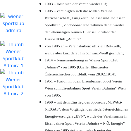
1903 – löste sich der Verein wieder auf;
1905 – vereinigten sich die wilden Vereine
Burschenschaft „Einigkeit“ Jedlesee und Jedleseer
Sportklub „Vindobona“ und nahmen dabei wieder
den ehemaligen Namen I. Gross Floridsdorfer
Fussballklub „Admira“
von 1905 an – Vereinsfarben: offiziell Rot-Gelb,
wurde aber kurz darauf in Schwarz-Weiß geändert;
1914 – Namensänderung in Wiener Sport Club
„Admira“ von 1905 (Quelle: Illustriertes
ÖsterreichischesSportblatt, vom 28.02.1914);
1951 – Fusion mit dem Eisenbahner Sport Verein
Wien zum Eisenbahner Sport Verein„Admira“ Wien
von 1905;
1960 – mit dem Einstieg des Sponsors „NEWAG-
NIOGAS“, dem Vorgänger des niederösterreichischen
Energieversorgers „EVN“, wurde der Vereinsname in
Eisenbahner Sport Verein „Admira – N.Ö. Energie“
Wien von 1905 geändert, jedoch unter der