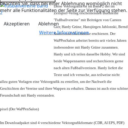
beachten Sie, dass bei einer Ablehnung womöglich nicht
Diese Vektorgrafik ist im Band 2 der im
mehr alle Funktionalitäten der Seite zur Verfügung stehen.
Zeitspiel-Verlag erscheinenden Buchreihe
"Fußballvereine" mit Beiträgen von Carsten
Akzeptieren
Ablehnen
Gier, Hardy Grüne, Hansjürgen Jablonski, Bernd
Weitere Informationen
Sautter und Olaf Wuttke erschienen. Der
WaPPenSalon arbeitet bereits seit vielen Jahren
insbesondere mit Hardy Grüne zusammen.
Hardy und ich teilen dasselbe Hobby. Wir sind
beide Wappennarren und recherchieren gerne
nach alten Fußballvereinen. Hardy liefert die
Texte und ich versuche, aus teilweise nicht
allzu guten Vorlagen eine Vektorgrafik zu erstellen, um der Nachwelt die
Geschichten der Vereine und ihrer Wappen zu erhalten. Daraus ist auch eine schöne
Freundschaft mit Hardy entstanden.
pixel (Der WaPPenSalon)
Im Downloadpaket sind 4 verschiedene Vektorgrafikformate (CDR, AI EPS, PDF)