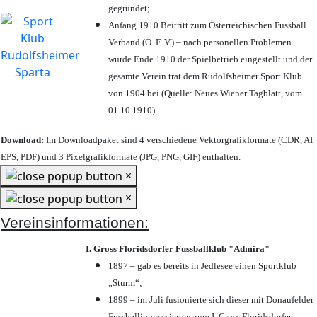
gegründet;
Anfang 1910 Beitritt zum Österreichischen Fussball
Verband (Ö. F. V.) – nach personellen Problemen
wurde Ende 1910 der Spielbetrieb eingestellt und der
gesamte Verein trat dem Rudolfsheimer Sport Klub
von 1904 bei (Quelle: Neues Wiener Tagblatt, vom
01.10.1910)
Download:
Im Downloadpaket sind 4 verschiedene Vektorgrafikformate (CDR, AI
EPS, PDF) und 3 Pixelgrafikformate (JPG, PNG, GIF) enthalten.
×
×
Vereinsinformationen:
I. Gross Floridsdorfer Fussballklub "Admira"
1897 – gab es bereits in Jedlesee einen Sportklub
„Sturm“;
1899 – im Juli fusionierte sich dieser mit Donaufelder
Fussballinteressierten zum I. Gross Floridsdorfer
;