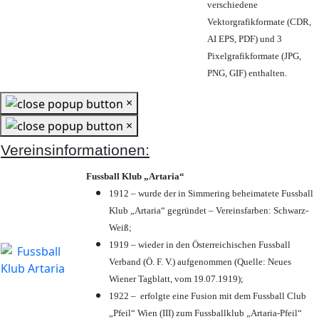
verschiedene
Vektorgrafikformate (CDR,
AI EPS, PDF) und 3
Pixelgrafikformate (JPG,
PNG, GIF) enthalten.
×
×
Vereinsinformationen:
Fussball Klub „Artaria“
1912 – wurde der in Simmering beheimatete Fussball
Klub „Artaria“ gegründet – Vereinsfarben: Schwarz-
Weiß;
1919 – wieder in den Österreichischen Fussball
Verband (Ö. F. V.) aufgenommen (Quelle: Neues
Wiener Tagblatt, vom 19.07.1919);
1922 – erfolgte eine Fusion mit dem Fussball Club
„Pfeil“ Wien (III) zum Fussballklub „Artaria-Pfeil“