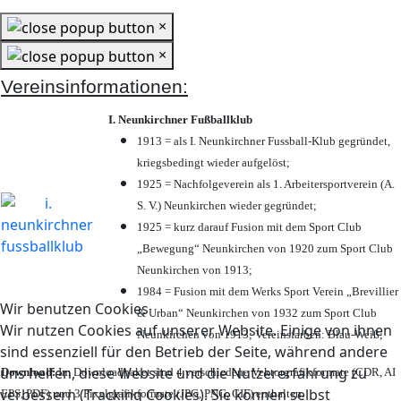
×
×
Vereinsinformationen:
I. Neunkirchner Fußballklub
1913 = als I. Neunkirchner Fussball-Klub gegründet,
kriegsbedingt wieder aufgelöst;
1925 = Nachfolgeverein als 1. Arbeitersportverein (A.
S. V.) Neunkirchen wieder gegründet;
1925 = kurz darauf Fusion mit dem Sport Club
„Bewegung“ Neunkirchen von 1920 zum Sport Club
Neunkirchen von 1913;
1984 = Fusion mit dem Werks Sport Verein „Brevillier
Wir benutzen Cookies
& Urban“ Neunkirchen von 1932 zum Sport Club
Wir nutzen Cookies auf unserer Website. Einige von ihnen
Neunkirchen von 1913; Vereinsfarben: Blau-Weiß;
sind essenziell für den Betrieb der Seite, während andere
uns helfen, diese Website und die Nutzererfahrung zu
Download:
Im Downloadpaket sind 4 verschiedene Vektorgrafikformate (CDR, AI
verbessern (Tracking Cookies). Sie können selbst
EPS, PDF) und 3 Pixelgrafikformate (JPG, PNG, GIF) enthalten.