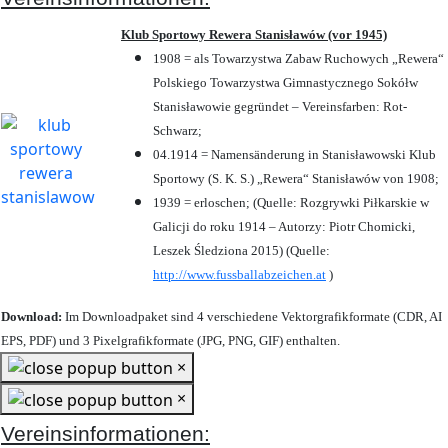
Klub Sportowy Rewera Stanisławów (vor 1945)
1908 = als Towarzystwa Zabaw Ruchowych „Rewera“
Polskiego Towarzystwa Gimnastycznego Sokółw
Stanisławowie gegründet – Vereinsfarben: Rot-
Schwarz;
04.1914 = Namensänderung in Stanisławowski Klub
Sportowy (S. K. S.) „Rewera“ Stanisławów von 1908;
1939 = erloschen; (Quelle: Rozgrywki Piłkarskie w
Galicji do roku 1914 – Autorzy: Piotr Chomicki,
Leszek Śledziona 2015) (Quelle:
http://www.fussballabzeichen.at
)
Download:
Im Downloadpaket sind 4 verschiedene Vektorgrafikformate (CDR, AI
EPS, PDF) und 3 Pixelgrafikformate (JPG, PNG, GIF) enthalten.
×
×
Vereinsinformationen: