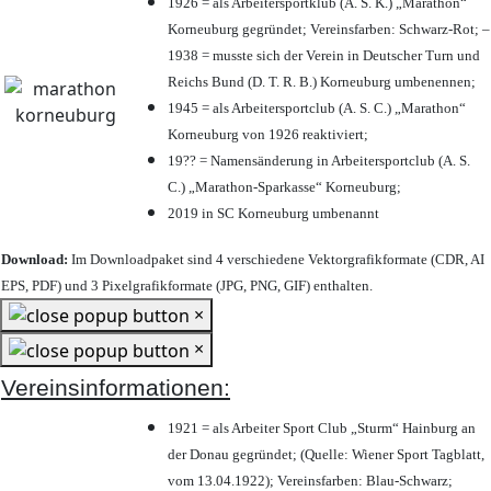
1926 = als Arbeitersportklub (A. S. K.) „Marathon“
Korneuburg gegründet; Vereinsfarben: Schwarz-Rot; –
1938 = musste sich der Verein in Deutscher Turn und
Reichs Bund (D. T. R. B.) Korneuburg umbenennen;
1945 = als Arbeitersportclub (A. S. C.) „Marathon“
Korneuburg von 1926 reaktiviert;
19?? = Namensänderung in Arbeitersportclub (A. S.
C.) „Marathon-Sparkasse“ Korneuburg;
2019 in SC Korneuburg umbenannt
Download:
Im Downloadpaket sind 4 verschiedene Vektorgrafikformate (CDR, AI
EPS, PDF) und 3 Pixelgrafikformate (JPG, PNG, GIF) enthalten.
×
×
Vereinsinformationen:
1921 = als Arbeiter Sport Club „Sturm“ Hainburg an
der Donau gegründet; (Quelle: Wiener Sport Tagblatt,
vom 13.04.1922); Vereinsfarben: Blau-Schwarz;