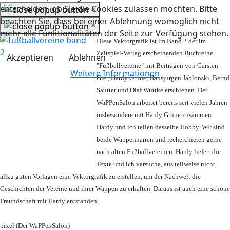
entscheiden, ob Sie die Cookies zulassen möchten. Bitte
×
beachten Sie, dass bei einer Ablehnung womöglich nicht
×
mehr alle Funktionalitäten der Seite zur Verfügung stehen.
Diese Vektorgrafik ist im Band 2 der im
Zeitspiel-Verlag erscheinenden Buchreihe
Akzeptieren
Ablehnen
"Fußballvereine" mit Beiträgen von Carsten
Weitere Informationen
Gier, Hardy Grüne, Hansjürgen Jablonski, Bernd
Sautter und Olaf Wuttke erschienen. Der
WaPPenSalon arbeitet bereits seit vielen Jahren
insbesondere mit Hardy Grüne zusammen.
Hardy und ich teilen dasselbe Hobby. Wir sind
beide Wappennarren und recherchieren gerne
nach alten Fußballvereinen. Hardy liefert die
Texte und ich versuche, aus teilweise nicht
allzu guten Vorlagen eine Vektorgrafik zu erstellen, um der Nachwelt die
Geschichten der Vereine und ihrer Wappen zu erhalten. Daraus ist auch eine schöne
Freundschaft mit Hardy entstanden.
pixel (Der WaPPenSalon)