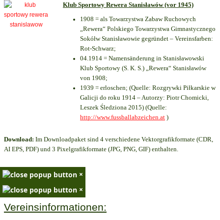
Klub Sportowy Rewera Stanisławów (vor 1945)
1908 = als Towarzystwa Zabaw Ruchowych
„Rewera“ Polskiego Towarzystwa Gimnastycznego
Sokółw Stanisławowie gegründet – Vereinsfarben:
Rot-Schwarz;
04.1914 = Namensänderung in Stanisławowski
Klub Sportowy (S. K. S.) „Rewera“ Stanisławów
von 1908;
1939 = erloschen; (Quelle: Rozgrywki Piłkarskie w
Galicji do roku 1914 – Autorzy: Piotr Chomicki,
Leszek Śledziona 2015) (Quelle:
http://www.fussballabzeichen.at
)
Download:
Im Downloadpaket sind 4 verschiedene Vektorgrafikformate (CDR,
AI EPS, PDF) und 3 Pixelgrafikformate (JPG, PNG, GIF) enthalten.
×
×
Vereinsinformationen: