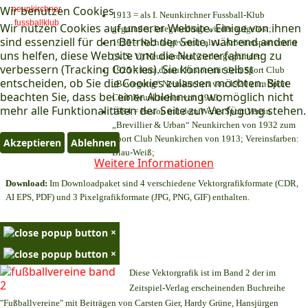
Wir benutzen Cookies
1913 = als I. Neunkirchner Fussball-Klub
Wir nutzen Cookies auf unserer Website. Einige von ihnen
gegründet, kriegsbedingt wieder aufgelöst;
sind essenziell für den Betrieb der Seite, während andere
1925 = Nachfolgeverein als 1. Arbeitersportverein
uns helfen, diese Website und die Nutzererfahrung zu
(A. S. V.) Neunkirchen wieder gegründet;
verbessern (Tracking Cookies). Sie können selbst
1925 = kurz darauf Fusion mit dem Sport Club
entscheiden, ob Sie die Cookies zulassen möchten. Bitte
„Bewegung“ Neunkirchen von 1920 zum Sport
beachten Sie, dass bei einer Ablehnung womöglich nicht
Club Neunkirchen von 1913;
mehr alle Funktionalitäten der Seite zur Verfügung stehen.
1984 = Fusion mit dem Werks Sport Verein
„Brevillier & Urban“ Neunkirchen von 1932 zum
Sport Club Neunkirchen von 1913; Vereinsfarben:
Akzeptieren
Ablehnen
Blau-Weiß;
Weitere Informationen
Download:
Im Downloadpaket sind 4 verschiedene Vektorgrafikformate (CDR,
AI EPS, PDF) und 3 Pixelgrafikformate (JPG, PNG, GIF) enthalten.
×
×
Diese Vektorgrafik ist im Band 2 der im
Zeitspiel-Verlag erscheinenden Buchreihe
"Fußballvereine" mit Beiträgen von Carsten Gier, Hardy Grüne, Hansjürgen