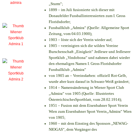
„Sturm“;
1899 – im Juli fusionierte sich dieser mit
Donaufelder Fussballinteressierten zum I. Gross
Floridsdorfer
;
Fussballklub „Admira“ (Quelle: Allgemeine Sport
Zeitung, vom 04.03.1900);
1903 – löste sich der Verein wieder auf;
1905 – vereinigten sich die wilden Vereine
Burschenschaft „Einigkeit“ Jedlesee und Jedleseer
Sportklub „Vindobona“ und nahmen dabei wieder
den ehemaligen Namen I. Gross Floridsdorfer
Fussballklub „Admira“
von 1905 an – Vereinsfarben: offiziell Rot-Gelb,
wurde aber kurz darauf in Schwarz-Weiß geändert;
1914 – Namensänderung in Wiener Sport Club
„Admira“ von 1905 (Quelle: Illustriertes
ÖsterreichischesSportblatt, vom 28.02.1914);
1951 – Fusion mit dem Eisenbahner Sport Verein
Wien zum Eisenbahner Sport Verein„Admira“ Wien
von 1905;
1960 – mit dem Einstieg des Sponsors „NEWAG-
NIOGAS“, dem Vorgänger des