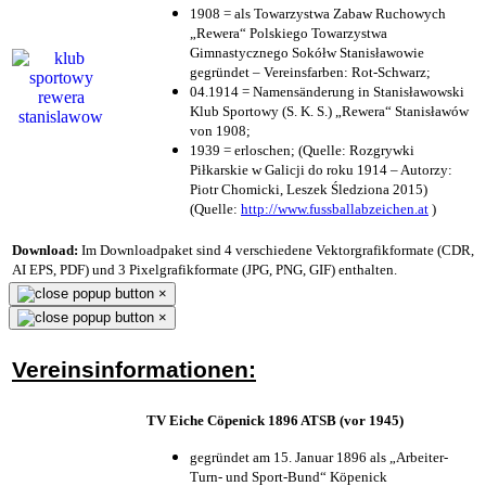
1908 = als Towarzystwa Zabaw Ruchowych
„Rewera“ Polskiego Towarzystwa
Gimnastycznego Sokółw Stanisławowie
gegründet – Vereinsfarben: Rot-Schwarz;
04.1914 = Namensänderung in Stanisławowski
Klub Sportowy (S. K. S.) „Rewera“ Stanisławów
von 1908;
1939 = erloschen; (Quelle: Rozgrywki
Piłkarskie w Galicji do roku 1914 – Autorzy:
Piotr Chomicki, Leszek Śledziona 2015)
(Quelle:
http://www.fussballabzeichen.at
)
Download:
Im Downloadpaket sind 4 verschiedene Vektorgrafikformate (CDR,
AI EPS, PDF) und 3 Pixelgrafikformate (JPG, PNG, GIF) enthalten.
×
×
Vereinsinformationen:
TV Eiche Cöpenick 1896 ATSB (vor 1945)
gegründet am 15. Januar 1896 als „Arbeiter-
Turn- und Sport-Bund“ Köpenick