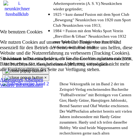
Arbeitersportverein (A. S. V.) Neunkirchen
wieder gegründet;
1925 = kurz darauf Fusion mit dem Sport Club
„Bewegung“ Neunkirchen von 1920 zum Sport
Club Neunkirchen von 1913;
1984 = Fusion mit dem Werks Sport Verein
Wir benutzen Cookies
„Brevillier & Urban“ Neunkirchen von 1932
Wir nutzen Cookies auf unserer Website. Einige von ihnen sind
zum Sport Club Neunkirchen von 1913;
essenziell für den Betrieb der Seite, während andere uns helfen, diese
Vereinsfarben: Blau-Weiß;
Website und die Nutzererfahrung zu verbessern (Tracking Cookies).
Sie können selbst entscheiden, ob Sie die Cookies zulassen möchten.
Download:
Im Downloadpaket sind 4 verschiedene Vektorgrafikformate (CDR,
Bitte beachten Sie, dass bei einer Ablehnung womöglich nicht mehr
AI EPS, PDF) und 3 Pixelgrafikformate (JPG, PNG, GIF) enthalten.
alle Funktionalitäten der Seite zur Verfügung stehen.
×
×
Akzeptieren
Ablehnen
Diese Vektorgrafik ist im Band 2 der im
Weitere Informationen
Zeitspiel-Verlag erscheinenden Buchreihe
"Fußballvereine" mit Beiträgen von Carsten
Gier, Hardy Grüne, Hansjürgen Jablonski,
Bernd Sautter und Olaf Wuttke erschienen.
Der WaPPenSalon arbeitet bereits seit vielen
Jahren insbesondere mit Hardy Grüne
zusammen. Hardy und ich teilen dasselbe
Hobby. Wir sind beide Wappennarren und
recherchieren gerne nach alten