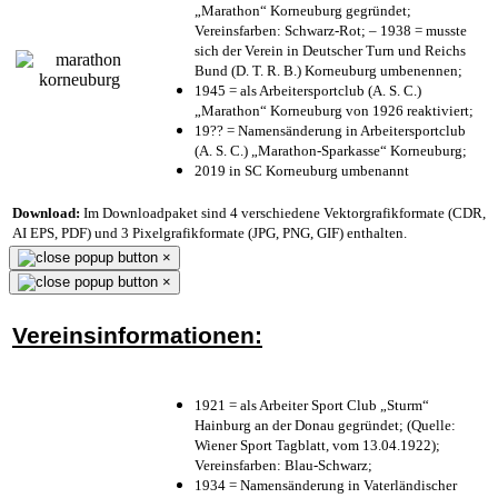
„Marathon“ Korneuburg gegründet;
Vereinsfarben: Schwarz-Rot; – 1938 = musste
sich der Verein in Deutscher Turn und Reichs
Bund (D. T. R. B.) Korneuburg umbenennen;
1945 = als Arbeitersportclub (A. S. C.)
„Marathon“ Korneuburg von 1926 reaktiviert;
19?? = Namensänderung in Arbeitersportclub
(A. S. C.) „Marathon-Sparkasse“ Korneuburg;
2019 in SC Korneuburg umbenannt
Download:
Im Downloadpaket sind 4 verschiedene Vektorgrafikformate (CDR,
AI EPS, PDF) und 3 Pixelgrafikformate (JPG, PNG, GIF) enthalten.
×
×
Vereinsinformationen:
1921 = als Arbeiter Sport Club „Sturm“
Hainburg an der Donau gegründet; (Quelle:
Wiener Sport Tagblatt, vom 13.04.1922);
Vereinsfarben: Blau-Schwarz;
1934 = Namensänderung in Vaterländischer