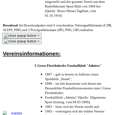
eingestellt und der gesamte Verein trat dem
Rudolfsheimer Sport Klub von 1904 bei
(Quelle: Neues Wiener Tagblatt, vom
01.10.1910)
Download:
Im Downloadpaket sind 4 verschiedene Vektorgrafikformate (CDR,
AI EPS, PDF) und 3 Pixelgrafikformate (JPG, PNG, GIF) enthalten.
×
×
Vereinsinformationen:
I. Gross Floridsdorfer Fussballklub "Admira"
1897 – gab es bereits in Jedlesee einen
Sportklub „Sturm“;
1899 – im Juli fusionierte sich dieser mit
Donaufelder Fussballinteressierten zum I. Gross
Floridsdorfer
;
Fussballklub „Admira“ (Quelle: Allgemeine
Sport Zeitung, vom 04.03.1900);
1903 – löste sich der Verein wieder auf;
1905 – vereinigten sich die wilden Vereine