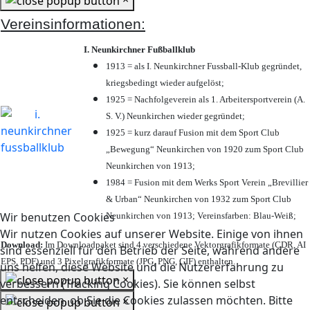
Vereinsinformationen:
I. Neunkirchner Fußballklub
1913 = als I. Neunkirchner Fussball-Klub gegründet,
kriegsbedingt wieder aufgelöst;
1925 = Nachfolgeverein als 1. Arbeitersportverein (A.
S. V.) Neunkirchen wieder gegründet;
1925 = kurz darauf Fusion mit dem Sport Club
„Bewegung“ Neunkirchen von 1920 zum Sport Club
Neunkirchen von 1913;
1984 = Fusion mit dem Werks Sport Verein „Brevillier
& Urban“ Neunkirchen von 1932 zum Sport Club
Wir benutzen Cookies
Neunkirchen von 1913; Vereinsfarben: Blau-Weiß;
Wir nutzen Cookies auf unserer Website. Einige von ihnen
Download:
Im Downloadpaket sind 4 verschiedene Vektorgrafikformate (CDR, AI
sind essenziell für den Betrieb der Seite, während andere
EPS, PDF) und 3 Pixelgrafikformate (JPG, PNG, GIF) enthalten.
uns helfen, diese Website und die Nutzererfahrung zu
×
verbessern (Tracking Cookies). Sie können selbst
entscheiden, ob Sie die Cookies zulassen möchten. Bitte
×