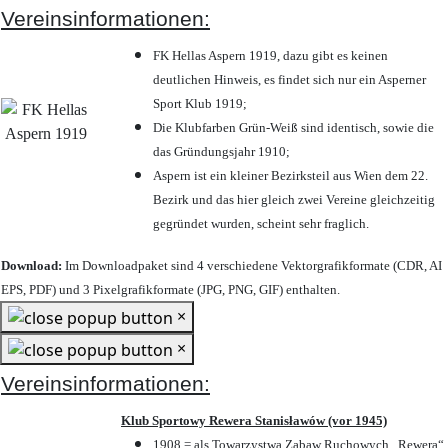
Vereinsinformationen:
FK Hellas Aspern 1919, dazu gibt es keinen
deutlichen Hinweis, es findet sich nur ein Asperner
Sport Klub 1919
;
Die Klubfarben Grün-Weiß sind identisch, sowie die
das Gründungsjahr 1910
;
Aspern ist ein kleiner Bezirksteil aus Wien dem 22.
Bezirk und das hier gleich zwei Vereine gleichzeitig
gegründet wurden, scheint sehr fraglich.
Download:
Im Downloadpaket sind 4 verschiedene Vektorgrafikformate (CDR, AI
EPS, PDF) und 3 Pixelgrafikformate (JPG, PNG, GIF) enthalten.
×
×
Vereinsinformationen:
Klub Sportowy Rewera Stanisławów (vor 1945)
1908 = als Towarzystwa Zabaw Ruchowych „Rewera“