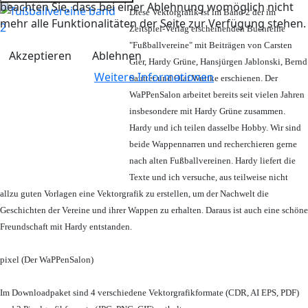
beachten Sie, dass bei einer Ablehnung womöglich nicht
Diese Vektorgrafik ist im Band 2 der im
mehr alle Funktionalitäten der Seite zur Verfügung stehen.
Zeitspiel-Verlag erscheinenden Buchreihe
"Fußballvereine" mit Beiträgen von Carsten
Akzeptieren
Ablehnen
Gier, Hardy Grüne, Hansjürgen Jablonski, Bernd
Weitere Informationen
Sautter und Olaf Wuttke erschienen. Der
WaPPenSalon arbeitet bereits seit vielen Jahren
insbesondere mit Hardy Grüne zusammen.
Hardy und ich teilen dasselbe Hobby. Wir sind
beide Wappennarren und recherchieren gerne
nach alten Fußballvereinen. Hardy liefert die
Texte und ich versuche, aus teilweise nicht
allzu guten Vorlagen eine Vektorgrafik zu erstellen, um der Nachwelt die
Geschichten der Vereine und ihrer Wappen zu erhalten. Daraus ist auch eine schöne
Freundschaft mit Hardy entstanden.
pixel (Der WaPPenSalon)
Im Downloadpaket sind 4 verschiedene Vektorgrafikformate (CDR, AI EPS, PDF)