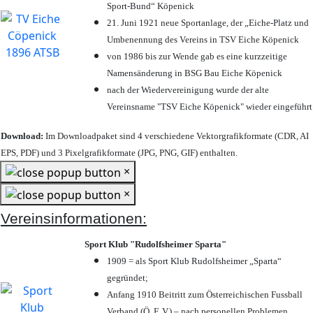
Sport-Bund“ Köpenick
21. Juni 1921 neue Sportanlage, der „Eiche-Platz und
Umbenennung des Vereins in TSV Eiche Köpenick
von 1986 bis zur Wende gab es eine kurzzeitige
Namensänderung in BSG Bau Eiche Köpenick
nach der Wiedervereinigung wurde der alte
Vereinsname "TSV Eiche Köpenick" wieder eingeführt
Download:
Im Downloadpaket sind 4 verschiedene Vektorgrafikformate (CDR, AI
EPS, PDF) und 3 Pixelgrafikformate (JPG, PNG, GIF) enthalten.
×
×
Vereinsinformationen:
Sport Klub "Rudolfsheimer Sparta"
1909 = als Sport Klub Rudolfsheimer „Sparta“
gegründet;
Anfang 1910 Beitritt zum Österreichischen Fussball
Verband (Ö. F. V.) – nach personellen Problemen