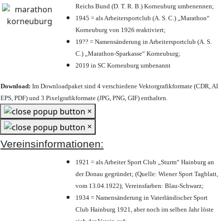
Reichs Bund (D. T. R. B.) Korneuburg umbenennen;
1945 = als Arbeitersportclub (A. S. C.) „Marathon“
Korneuburg von 1926 reaktiviert;
19?? = Namensänderung in Arbeitersportclub (A. S.
C.) „Marathon-Sparkasse“ Korneuburg;
2019 in SC Korneuburg umbenannt
Download:
Im Downloadpaket sind 4 verschiedene Vektorgrafikformate (CDR, AI
EPS, PDF) und 3 Pixelgrafikformate (JPG, PNG, GIF) enthalten.
×
×
Vereinsinformationen:
1921 = als Arbeiter Sport Club „Sturm“ Hainburg an
der Donau gegründet; (Quelle: Wiener Sport Tagblatt,
vom 13.04.1922); Vereinsfarben: Blau-Schwarz;
1934 = Namensänderung in Vaterländischer Sport
Club Hainburg 1921, aber noch im selben Jahr löste