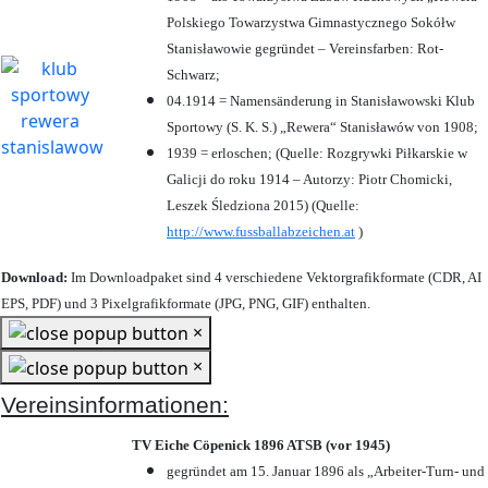
Polskiego Towarzystwa Gimnastycznego Sokółw
Stanisławowie gegründet – Vereinsfarben: Rot-
Schwarz;
04.1914 = Namensänderung in Stanisławowski Klub
Sportowy (S. K. S.) „Rewera“ Stanisławów von 1908;
1939 = erloschen; (Quelle: Rozgrywki Piłkarskie w
Galicji do roku 1914 – Autorzy: Piotr Chomicki,
Leszek Śledziona 2015) (Quelle:
http://www.fussballabzeichen.at
)
Download:
Im Downloadpaket sind 4 verschiedene Vektorgrafikformate (CDR, AI
EPS, PDF) und 3 Pixelgrafikformate (JPG, PNG, GIF) enthalten.
×
×
Vereinsinformationen:
TV Eiche Cöpenick 1896 ATSB (vor 1945)
gegründet am 15. Januar 1896 als „Arbeiter-Turn- und