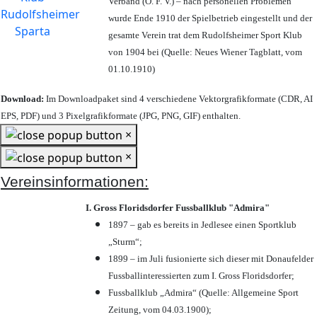
Verband (Ö. F. V.) – nach personellen Problemen
wurde Ende 1910 der Spielbetrieb eingestellt und der
gesamte Verein trat dem Rudolfsheimer Sport Klub
von 1904 bei (Quelle: Neues Wiener Tagblatt, vom
01.10.1910)
Download:
Im Downloadpaket sind 4 verschiedene Vektorgrafikformate (CDR, AI
EPS, PDF) und 3 Pixelgrafikformate (JPG, PNG, GIF) enthalten.
×
×
Vereinsinformationen:
I. Gross Floridsdorfer Fussballklub "Admira"
1897 – gab es bereits in Jedlesee einen Sportklub
„Sturm“;
1899 – im Juli fusionierte sich dieser mit Donaufelder
Fussballinteressierten zum I. Gross Floridsdorfer
;
Fussballklub „Admira“ (Quelle: Allgemeine Sport
Zeitung, vom 04.03.1900);