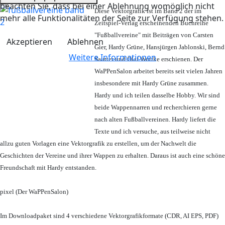
beachten Sie, dass bei einer Ablehnung womöglich nicht
Diese Vektorgrafik ist im Band 2 der im
mehr alle Funktionalitäten der Seite zur Verfügung stehen.
Zeitspiel-Verlag erscheinenden Buchreihe
"Fußballvereine" mit Beiträgen von Carsten
Akzeptieren
Ablehnen
Gier, Hardy Grüne, Hansjürgen Jablonski, Bernd
Weitere Informationen
Sautter und Olaf Wuttke erschienen. Der
WaPPenSalon arbeitet bereits seit vielen Jahren
insbesondere mit Hardy Grüne zusammen.
Hardy und ich teilen dasselbe Hobby. Wir sind
beide Wappennarren und recherchieren gerne
nach alten Fußballvereinen. Hardy liefert die
Texte und ich versuche, aus teilweise nicht
allzu guten Vorlagen eine Vektorgrafik zu erstellen, um der Nachwelt die
Geschichten der Vereine und ihrer Wappen zu erhalten. Daraus ist auch eine schöne
Freundschaft mit Hardy entstanden.
pixel (Der WaPPenSalon)
Im Downloadpaket sind 4 verschiedene Vektorgrafikformate (CDR, AI EPS, PDF)