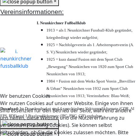
×
Vereinsinformationen:
I. Neunkirchner Fußballklub
1913 = als I. Neunkirchner Fussball-Klub gegründet,
kriegsbedingt wieder aufgelöst;
1925 = Nachfolgeverein als 1. Arbeitersportverein (A.
S. V.) Neunkirchen wieder gegründet;
1925 = kurz darauf Fusion mit dem Sport Club
„Bewegung“ Neunkirchen von 1920 zum Sport Club
Neunkirchen von 1913;
1984 = Fusion mit dem Werks Sport Verein „Brevillier
& Urban“ Neunkirchen von 1932 zum Sport Club
Wir benutzen Cookies
Neunkirchen von 1913; Vereinsfarben: Blau-Weiß;
Wir nutzen Cookies auf unserer Website. Einige von ihnen
Download:
Im Downloadpaket sind 4 verschiedene Vektorgrafikformate (CDR, AI
sind essenziell für den Betrieb der Seite, während andere
EPS, PDF) und 3 Pixelgrafikformate (JPG, PNG, GIF) enthalten.
uns helfen, diese Website und die Nutzererfahrung zu
×
verbessern (Tracking Cookies). Sie können selbst
entscheiden, ob Sie die Cookies zulassen möchten. Bitte
×