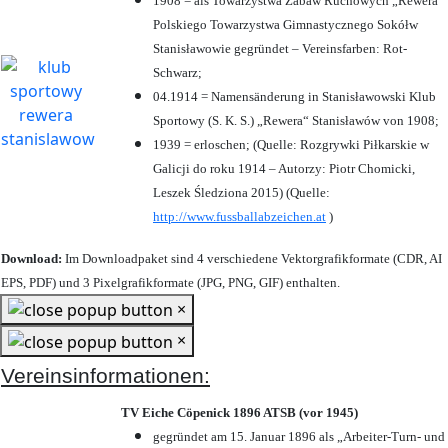
1908 = als Towarzystwa Zabaw Ruchowych „Rewera“
Polskiego Towarzystwa Gimnastycznego Sokółw
Stanisławowie gegründet – Vereinsfarben: Rot-
Schwarz;
04.1914 = Namensänderung in Stanisławowski Klub
Sportowy (S. K. S.) „Rewera“ Stanisławów von 1908;
1939 = erloschen; (Quelle: Rozgrywki Piłkarskie w
Galicji do roku 1914 – Autorzy: Piotr Chomicki,
Leszek Śledziona 2015) (Quelle:
http://www.fussballabzeichen.at
)
Download:
Im Downloadpaket sind 4 verschiedene Vektorgrafikformate (CDR, AI
EPS, PDF) und 3 Pixelgrafikformate (JPG, PNG, GIF) enthalten.
×
×
Vereinsinformationen:
TV Eiche Cöpenick 1896 ATSB (vor 1945)
gegründet am 15. Januar 1896 als „Arbeiter-Turn- und