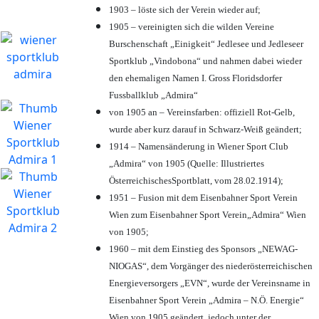
1903 – löste sich der Verein wieder auf;
1905 – vereinigten sich die wilden Vereine
Burschenschaft „Einigkeit“ Jedlesee und Jedleseer
Sportklub „Vindobona“ und nahmen dabei wieder
den ehemaligen Namen I. Gross Floridsdorfer
Fussballklub „Admira“
von 1905 an – Vereinsfarben: offiziell Rot-Gelb,
wurde aber kurz darauf in Schwarz-Weiß geändert;
1914 – Namensänderung in Wiener Sport Club
„Admira“ von 1905 (Quelle: Illustriertes
ÖsterreichischesSportblatt, vom 28.02.1914);
1951 – Fusion mit dem Eisenbahner Sport Verein
Wien zum Eisenbahner Sport Verein„Admira“ Wien
von 1905;
1960 – mit dem Einstieg des Sponsors „NEWAG-
NIOGAS“, dem Vorgänger des niederösterreichischen
Energieversorgers „EVN“, wurde der Vereinsname in
Eisenbahner Sport Verein „Admira – N.Ö. Energie“
Wien von 1905 geändert, jedoch unter der