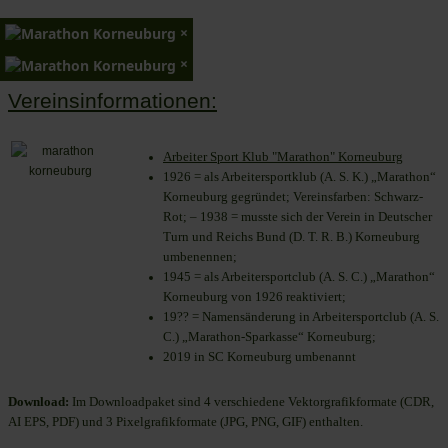
×
×
Vereinsinformationen:
Arbeiter Sport Klub "Marathon" Korneuburg
1926 = als Arbeitersportklub (A. S. K.) „Marathon“
Korneuburg gegründet; Vereinsfarben: Schwarz-
Rot; – 1938 = musste sich der Verein in Deutscher
Turn und Reichs Bund (D. T. R. B.) Korneuburg
umbenennen;
1945 = als Arbeitersportclub (A. S. C.) „Marathon“
Korneuburg von 1926 reaktiviert;
19?? = Namensänderung in Arbeitersportclub (A. S.
C.) „Marathon-Sparkasse“ Korneuburg;
2019 in SC Korneuburg umbenannt
Download:
Im Downloadpaket sind 4 verschiedene Vektorgrafikformate (CDR,
AI EPS, PDF) und 3 Pixelgrafikformate (JPG, PNG, GIF) enthalten.