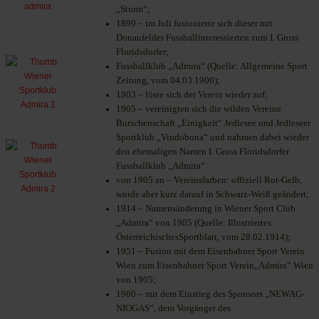
„Sturm“;
1899 – im Juli fusionierte sich dieser mit
Donaufelder Fussballinteressierten zum I. Gross
Floridsdorfer
;
Fussballklub „Admira“ (Quelle: Allgemeine Sport
Zeitung, vom 04.03.1900);
1903 – löste sich der Verein wieder auf;
1905 – vereinigten sich die wilden Vereine
Burschenschaft „Einigkeit“ Jedlesee und Jedleseer
Sportklub „Vindobona“ und nahmen dabei wieder
den ehemaligen Namen I. Gross Floridsdorfer
Fussballklub „Admira“
von 1905 an – Vereinsfarben: offiziell Rot-Gelb,
wurde aber kurz darauf in Schwarz-Weiß geändert;
1914 – Namensänderung in Wiener Sport Club
„Admira“ von 1905 (Quelle: Illustriertes
ÖsterreichischesSportblatt, vom 28.02.1914);
1951 – Fusion mit dem Eisenbahner Sport Verein
Wien zum Eisenbahner Sport Verein„Admira“ Wien
von 1905;
1960 – mit dem Einstieg des Sponsors „NEWAG-
NIOGAS“, dem Vorgänger des