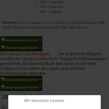
1943 = eingestellt
1945 = reaktiviert
1997 = aufgelöst
Download:
Im Downloadpaket sind 4 verschiedene Vektorgrafikformate (CDR,
AI EPS, PDF) und 3 Pixelgrafikformate (JPG, PNG, GIF) enthalten.
×
×
Die englischen Wappen
wurden für Hardy Grünes Buch "Englands Fußballwappen"
gezeichnet. Ein weiteres Buch das Hardy Grüne dem
Fußball und vor allem den damit verbundenen
Vereinswappen widmete.
×
×
Vereinsinformationen:
Wir benutzen Cookies
I. Neunkirchner Fußballklub