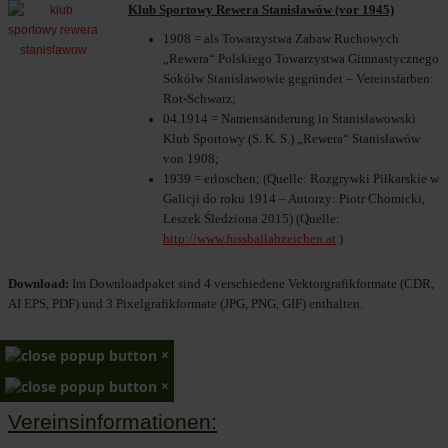
Klub Sportowy Rewera Stanisławów (vor 1945)
1908 = als Towarzystwa Zabaw Ruchowych
„Rewera“ Polskiego Towarzystwa Gimnastycznego
Sokółw Stanisławowie gegründet – Vereinsfarben:
Rot-Schwarz;
04.1914 = Namensänderung in Stanisławowski
Klub Sportowy (S. K. S.) „Rewera“ Stanisławów
von 1908;
1939 = erloschen; (Quelle: Rozgrywki Piłkarskie w
Galicji do roku 1914 – Autorzy: Piotr Chomicki,
Leszek Śledziona 2015) (Quelle:
http://www.fussballabzeichen.at
)
Download:
Im Downloadpaket sind 4 verschiedene Vektorgrafikformate (CDR,
AI EPS, PDF) und 3 Pixelgrafikformate (JPG, PNG, GIF) enthalten.
×
×
Vereinsinformationen: