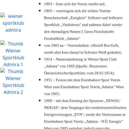
1903 – löste sich der Verein wieder auf;
1905 – vereinigten sich die wilden Vereine
Burschenschaft „Einigkeit“ Jedlesee und Jedleseer
Sportklub „Vindobona“ und nahmen dabei wieder
den ehemaligen Namen I. Gross Floridsdorfer
Fussballklub „Admira“
von 1905 an – Vereinsfarben: offiziell Rot-Gelb,
wurde aber kurz darauf in Schwarz-Weiß geändert;
1914 – Namensänderung in Wiener Sport Club
„Admira“ von 1905 (Quelle: Illustriertes
ÖsterreichischesSportblatt, vom 28.02.1914);
1951 – Fusion mit dem Eisenbahner Sport Verein
Wien zum Eisenbahner Sport Verein„Admira“ Wien
von 1905;
1960 – mit dem Einstieg des Sponsors „NEWAG-
NIOGAS“, dem Vorgänger des niederösterreichischen
Energieversorgers „EVN“, wurde der Vereinsname in
Eisenbahner Sport Verein „Admira – N.Ö. Energie“
Wien von 1905 geändert, jedoch unter der