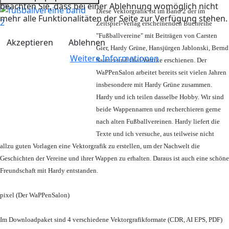
beachten Sie, dass bei einer Ablehnung womöglich nicht
Diese Vektorgrafik ist im Band 2 der im
mehr alle Funktionalitäten der Seite zur Verfügung stehen.
Zeitspiel-Verlag erscheinenden Buchreihe
"Fußballvereine" mit Beiträgen von Carsten
Akzeptieren
Ablehnen
Gier, Hardy Grüne, Hansjürgen Jablonski, Bernd
Weitere Informationen
Sautter und Olaf Wuttke erschienen. Der
WaPPenSalon arbeitet bereits seit vielen Jahren
insbesondere mit Hardy Grüne zusammen.
Hardy und ich teilen dasselbe Hobby. Wir sind
beide Wappennarren und recherchieren gerne
nach alten Fußballvereinen. Hardy liefert die
Texte und ich versuche, aus teilweise nicht
allzu guten Vorlagen eine Vektorgrafik zu erstellen, um der Nachwelt die
Geschichten der Vereine und ihrer Wappen zu erhalten. Daraus ist auch eine schöne
Freundschaft mit Hardy entstanden.
pixel (Der WaPPenSalon)
Im Downloadpaket sind 4 verschiedene Vektorgrafikformate (CDR, AI EPS, PDF)