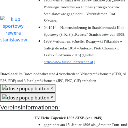
1908 = als Towarzystwa Zabaw Ruchowych „Rewera“
Polskiego Towarzystwa Gimnastycznego Sokółw
Stanisławowie gegründet – Vereinsfarben: Rot-
Schwarz;
04.1914 = Namensänderung in Stanisławowski Klub
Sportowy (S. K. S.) „Rewera“ Stanisławów von 1908;
1939 = erloschen; (Quelle: Rozgrywki Piłkarskie w
Galicji do roku 1914 – Autorzy: Piotr Chomicki,
Leszek Śledziona 2015) (Quelle:
http://www.fussballabzeichen.at
)
Download:
Im Downloadpaket sind 4 verschiedene Vektorgrafikformate (CDR, AI
EPS, PDF) und 3 Pixelgrafikformate (JPG, PNG, GIF) enthalten.
×
×
Vereinsinformationen:
TV Eiche Cöpenick 1896 ATSB (vor 1945)
gegründet am 15. Januar 1896 als „Arbeiter-Turn- und