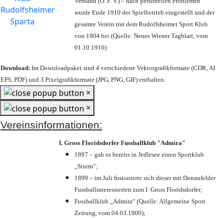
Verband (Ö. F. V.) – nach personellen Problemen
wurde Ende 1910 der Spielbetrieb eingestellt und der
gesamte Verein trat dem Rudolfsheimer Sport Klub
von 1904 bei (Quelle: Neues Wiener Tagblatt, vom
01.10.1910)
Download:
Im Downloadpaket sind 4 verschiedene Vektorgrafikformate (CDR, AI
EPS, PDF) und 3 Pixelgrafikformate (JPG, PNG, GIF) enthalten.
×
×
Vereinsinformationen:
I. Gross Floridsdorfer Fussballklub "Admira"
1897 – gab es bereits in Jedlesee einen Sportklub
„Sturm“;
1899 – im Juli fusionierte sich dieser mit Donaufelder
Fussballinteressierten zum I. Gross Floridsdorfer
;
Fussballklub „Admira“ (Quelle: Allgemeine Sport
Zeitung, vom 04.03.1900);