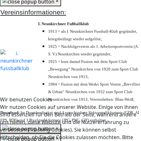
×
Vereinsinformationen:
I. Neunkirchner Fußballklub
1913 = als I. Neunkirchner Fussball-Klub gegründet,
kriegsbedingt wieder aufgelöst;
1925 = Nachfolgeverein als 1. Arbeitersportverein (A.
S. V.) Neunkirchen wieder gegründet;
1925 = kurz darauf Fusion mit dem Sport Club
„Bewegung“ Neunkirchen von 1920 zum Sport Club
Neunkirchen von 1913;
1984 = Fusion mit dem Werks Sport Verein „Brevillier
& Urban“ Neunkirchen von 1932 zum Sport Club
Wir benutzen Cookies
Neunkirchen von 1913; Vereinsfarben: Blau-Weiß;
Wir nutzen Cookies auf unserer Website. Einige von ihnen
Download:
Im Downloadpaket sind 4 verschiedene Vektorgrafikformate (CDR, AI
sind essenziell für den Betrieb der Seite, während andere
EPS, PDF) und 3 Pixelgrafikformate (JPG, PNG, GIF) enthalten.
uns helfen, diese Website und die Nutzererfahrung zu
×
verbessern (Tracking Cookies). Sie können selbst
entscheiden, ob Sie die Cookies zulassen möchten. Bitte
×