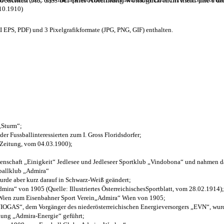
.10.1910)
EPS, PDF) und 3 Pixelgrafikformate (JPG, PNG, GIF) enthalten.
 „Sturm“;
der Fussballinteressierten zum I. Gross Floridsdorfer
;
 Zeitung, vom 04.03.1900);
henschaft „Einigkeit“ Jedlesee und Jedleseer Sportklub „Vindobona“ und nahmen d
sballklub „Admira“
wurde aber kurz darauf in Schwarz-Weiß geändert;
ra“ von 1905 (Quelle: Illustriertes ÖsterreichischesSportblatt, vom 28.02.1914);
 Wien zum Eisenbahner Sport Verein„Admira“ Wien von 1905;
OGAS“, dem Vorgänger des niederösterreichischen Energieversorgers „EVN“, wurde
nung „Admira-Energie“ geführt;