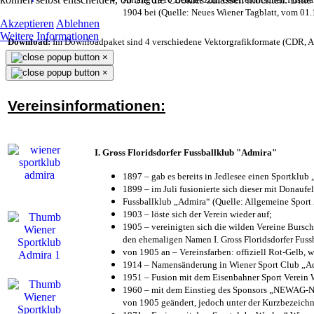
1904 bei (Quelle: Neues Wiener Tagblatt, vom 01
Akzeptieren
Ablehnen
Weitere Informationen
Download:
Im Downloadpaket sind 4 verschiedene Vektorgrafikformate (CDR, AI 
×
×
Vereinsinformationen:
I. Gross Floridsdorfer Fussballklub "Admira"
1897 – gab es bereits in Jedlesee einen Sportklub
1899 – im Juli fusionierte sich dieser mit Donaufel
Fussballklub „Admira“ (Quelle: Allgemeine Sport
1903 – löste sich der Verein wieder auf;
1905 – vereinigten sich die wilden Vereine Bursc
den ehemaligen Namen I. Gross Floridsdorfer Fus
von 1905 an – Vereinsfarben: offiziell Rot-Gelb, 
1914 – Namensänderung in Wiener Sport Club „Admi
1951 – Fusion mit dem Eisenbahner Sport Verein
1960 – mit dem Einstieg des Sponsors „NEWAG-NI
von 1905 geändert, jedoch unter der Kurzbezeich