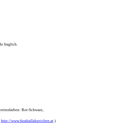
r fraglich.
reinsfarben: Rot-Schwarz;
:
http://www.fussballabzeichen.at
)