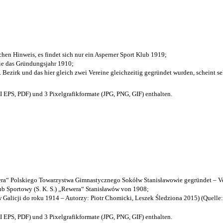
chen Hinweis, es findet sich nur ein Asperner Sport Klub 1919
;
die das Gründungsjahr 1910
;
. Bezirk und das hier gleich zwei Vereine gleichzeitig gegründet wurden, scheint seh
EPS, PDF) und 3 Pixelgrafikformate (JPG, PNG, GIF) enthalten.
a“ Polskiego Towarzystwa Gimnastycznego Sokółw Stanisławowie gegründet – Ve
b Sportowy (S. K. S.) „Rewera“ Stanisławów von 1908;
w Galicji do roku 1914 – Autorzy: Piotr Chomicki, Leszek Śledziona 2015) (Quelle
EPS, PDF) und 3 Pixelgrafikformate (JPG, PNG, GIF) enthalten.