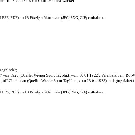
 von 1908 zum Fussball Club „Admira-Wacker“
EPS, PDF) und 3 Pixelgrafikformate (JPG, PNG, GIF) enthalten.
 gegründet;
“ von 1920 (Quelle: Wiener Sport Tagblatt, vom 10.01.1922); Vereinsfarben: Rot-
pid“ Oberlaa an (Quelle: Wiener Sport Tagblatt, vom 23.01.1923) und ging dabei i
EPS, PDF) und 3 Pixelgrafikformate (JPG, PNG, GIF) enthalten.