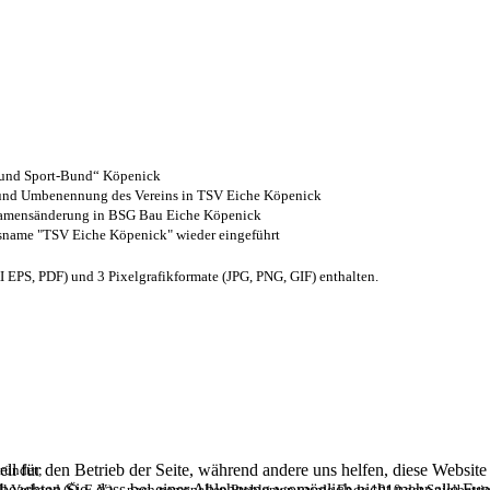
- und Sport-Bund“ Köpenick
z und Umbenennung des Vereins in TSV Eiche Köpenick
 Namensänderung in BSG Bau Eiche Köpenick
nsname "TSV Eiche Köpenick" wieder eingeführt
EPS, PDF) und 3 Pixelgrafikformate (JPG, PNG, GIF) enthalten.
ell für den Betrieb der Seite, während andere uns helfen, diese Websit
ründet;
 beachten Sie, dass bei einer Ablehnung womöglich nicht mehr alle Funk
l Verband (Ö. F. V.) – nach personellen Problemen wurde Ende 1910 der Spielbetri