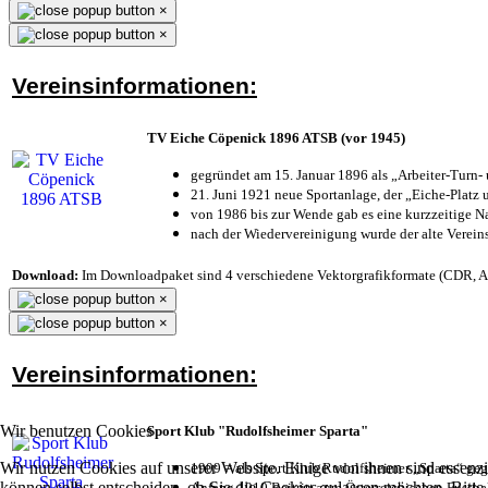
×
×
Vereinsinformationen:
TV Eiche Cöpenick 1896 ATSB (vor 1945)
gegründet am 15. Januar 1896 als „Arbeiter-Turn
21. Juni 1921 neue Sportanlage, der „Eiche-Plat
von 1986 bis zur Wende gab es eine kurzzeitige
nach der Wiedervereinigung wurde der alte Verei
Download:
Im Downloadpaket sind 4 verschiedene Vektorgrafikformate (CDR, AI 
×
×
Vereinsinformationen:
Wir benutzen Cookies
Sport Klub "Rudolfsheimer Sparta"
Wir nutzen Cookies auf unserer Website. Einige von ihnen sind essenzi
1909 = als Sport Klub Rudolfsheimer „Sparta“ geg
können selbst entscheiden, ob Sie die Cookies zulassen möchten. Bitte
Anfang 1910 Beitritt zum Österreichischen Fussbal