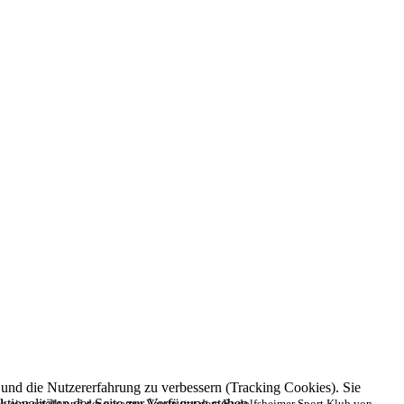
e und die Nutzererfahrung zu verbessern (Tracking Cookies). Sie
tionalitäten der Seite zur Verfügung stehen.
eb eingestellt und der gesamte Verein trat dem Rudolfsheimer Sport Klub von