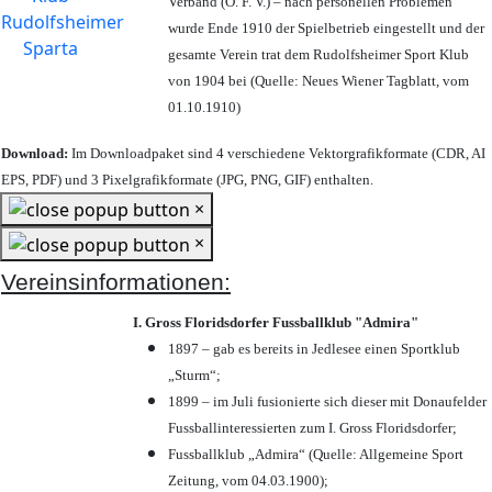
Verband (Ö. F. V.) – nach personellen Problemen
wurde Ende 1910 der Spielbetrieb eingestellt und der
gesamte Verein trat dem Rudolfsheimer Sport Klub
von 1904 bei (Quelle: Neues Wiener Tagblatt, vom
01.10.1910)
Download:
Im Downloadpaket sind 4 verschiedene Vektorgrafikformate (CDR, AI
EPS, PDF) und 3 Pixelgrafikformate (JPG, PNG, GIF) enthalten.
×
×
Vereinsinformationen:
I. Gross Floridsdorfer Fussballklub "Admira"
1897 – gab es bereits in Jedlesee einen Sportklub
„Sturm“;
1899 – im Juli fusionierte sich dieser mit Donaufelder
Fussballinteressierten zum I. Gross Floridsdorfer
;
Fussballklub „Admira“ (Quelle: Allgemeine Sport
Zeitung, vom 04.03.1900);