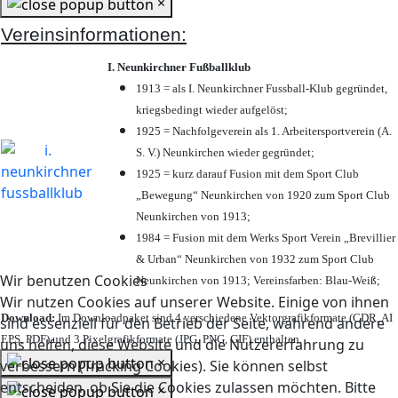
×
Vereinsinformationen:
I. Neunkirchner Fußballklub
1913 = als I. Neunkirchner Fussball-Klub gegründet,
kriegsbedingt wieder aufgelöst;
1925 = Nachfolgeverein als 1. Arbeitersportverein (A.
S. V.) Neunkirchen wieder gegründet;
1925 = kurz darauf Fusion mit dem Sport Club
„Bewegung“ Neunkirchen von 1920 zum Sport Club
Neunkirchen von 1913;
1984 = Fusion mit dem Werks Sport Verein „Brevillier
& Urban“ Neunkirchen von 1932 zum Sport Club
Wir benutzen Cookies
Neunkirchen von 1913; Vereinsfarben: Blau-Weiß;
Wir nutzen Cookies auf unserer Website. Einige von ihnen
Download:
Im Downloadpaket sind 4 verschiedene Vektorgrafikformate (CDR, AI
sind essenziell für den Betrieb der Seite, während andere
EPS, PDF) und 3 Pixelgrafikformate (JPG, PNG, GIF) enthalten.
uns helfen, diese Website und die Nutzererfahrung zu
×
verbessern (Tracking Cookies). Sie können selbst
entscheiden, ob Sie die Cookies zulassen möchten. Bitte
×