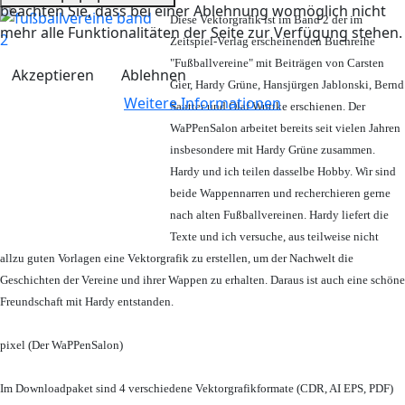
beachten Sie, dass bei einer Ablehnung womöglich nicht
Diese Vektorgrafik ist im Band 2 der im
mehr alle Funktionalitäten der Seite zur Verfügung stehen.
Zeitspiel-Verlag erscheinenden Buchreihe
"Fußballvereine" mit Beiträgen von Carsten
Akzeptieren
Ablehnen
Gier, Hardy Grüne, Hansjürgen Jablonski, Bernd
Weitere Informationen
Sautter und Olaf Wuttke erschienen. Der
WaPPenSalon arbeitet bereits seit vielen Jahren
insbesondere mit Hardy Grüne zusammen.
Hardy und ich teilen dasselbe Hobby. Wir sind
beide Wappennarren und recherchieren gerne
nach alten Fußballvereinen. Hardy liefert die
Texte und ich versuche, aus teilweise nicht
allzu guten Vorlagen eine Vektorgrafik zu erstellen, um der Nachwelt die
Geschichten der Vereine und ihrer Wappen zu erhalten. Daraus ist auch eine schöne
Freundschaft mit Hardy entstanden.
pixel (Der WaPPenSalon)
Im Downloadpaket sind 4 verschiedene Vektorgrafikformate (CDR, AI EPS, PDF)