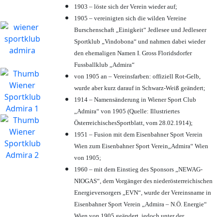
1903 – löste sich der Verein wieder auf;
1905 – vereinigten sich die wilden Vereine
Burschenschaft „Einigkeit“ Jedlesee und Jedleseer
Sportklub „Vindobona“ und nahmen dabei wieder
den ehemaligen Namen I. Gross Floridsdorfer
Fussballklub „Admira“
von 1905 an – Vereinsfarben: offiziell Rot-Gelb,
wurde aber kurz darauf in Schwarz-Weiß geändert;
1914 – Namensänderung in Wiener Sport Club
„Admira“ von 1905 (Quelle: Illustriertes
ÖsterreichischesSportblatt, vom 28.02.1914);
1951 – Fusion mit dem Eisenbahner Sport Verein
Wien zum Eisenbahner Sport Verein„Admira“ Wien
von 1905;
1960 – mit dem Einstieg des Sponsors „NEWAG-
NIOGAS“, dem Vorgänger des niederösterreichischen
Energieversorgers „EVN“, wurde der Vereinsname in
Eisenbahner Sport Verein „Admira – N.Ö. Energie“
Wien von 1905 geändert, jedoch unter der