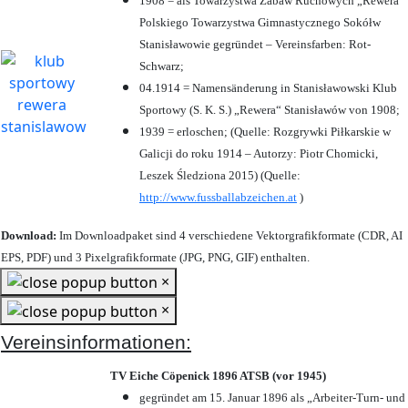
1908 = als Towarzystwa Zabaw Ruchowych „Rewera“
Polskiego Towarzystwa Gimnastycznego Sokółw
Stanisławowie gegründet – Vereinsfarben: Rot-
Schwarz;
04.1914 = Namensänderung in Stanisławowski Klub
Sportowy (S. K. S.) „Rewera“ Stanisławów von 1908;
1939 = erloschen; (Quelle: Rozgrywki Piłkarskie w
Galicji do roku 1914 – Autorzy: Piotr Chomicki,
Leszek Śledziona 2015) (Quelle:
http://www.fussballabzeichen.at
)
Download:
Im Downloadpaket sind 4 verschiedene Vektorgrafikformate (CDR, AI
EPS, PDF) und 3 Pixelgrafikformate (JPG, PNG, GIF) enthalten.
×
×
Vereinsinformationen:
TV Eiche Cöpenick 1896 ATSB (vor 1945)
gegründet am 15. Januar 1896 als „Arbeiter-Turn- und