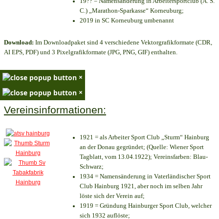
19?? = Namensänderung in Arbeitersportclub (A. S.
C.) „Marathon-Sparkasse“ Korneuburg;
2019 in SC Korneuburg umbenannt
Download:
Im Downloadpaket sind 4 verschiedene Vektorgrafikformate (CDR,
AI EPS, PDF) und 3 Pixelgrafikformate (JPG, PNG, GIF) enthalten.
×
×
Vereinsinformationen:
1921 = als Arbeiter Sport Club „Sturm“ Hainburg
an der Donau gegründet; (Quelle: Wiener Sport
Tagblatt, vom 13.04.1922); Vereinsfarben: Blau-
Schwarz;
1934 = Namensänderung in Vaterländischer Sport
Club Hainburg 1921, aber noch im selben Jahr
löste sich der Verein auf;
1919 = Gründung Hainburger Sport Club, welcher
sich 1932 auflöste;