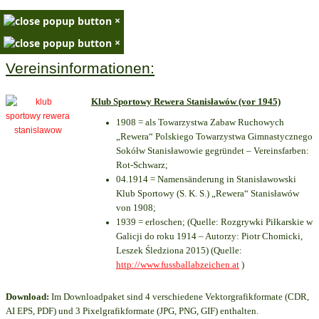
×
×
Vereinsinformationen:
Klub Sportowy Rewera Stanisławów (vor 1945)
1908 = als Towarzystwa Zabaw Ruchowych
„Rewera“ Polskiego Towarzystwa Gimnastycznego
Sokółw Stanisławowie gegründet – Vereinsfarben:
Rot-Schwarz;
04.1914 = Namensänderung in Stanisławowski
Klub Sportowy (S. K. S.) „Rewera“ Stanisławów
von 1908;
1939 = erloschen; (Quelle: Rozgrywki Piłkarskie w
Galicji do roku 1914 – Autorzy: Piotr Chomicki,
Leszek Śledziona 2015) (Quelle:
http://www.fussballabzeichen.at
)
Download:
Im Downloadpaket sind 4 verschiedene Vektorgrafikformate (CDR,
AI EPS, PDF) und 3 Pixelgrafikformate (JPG, PNG, GIF) enthalten.