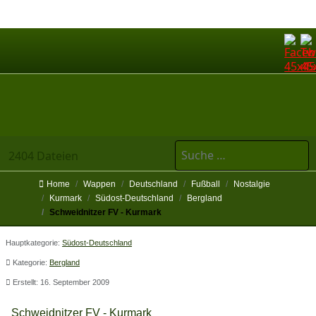
Suchen
2404 Dateien
Home
Wappen
Deutschland
Fußball
Nostalgie
Kurmark
Südost-Deutschland
Bergland
Schweidnitzer FV - Kurmark
Hauptkategorie:
Südost-Deutschland
Kategorie:
Bergland
Erstellt: 16. September 2009
Schweidnitzer FV - Kurmark