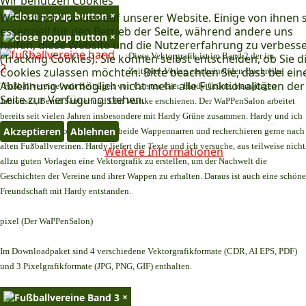
Wir benutzen Cookies
×
Wir nutzen Cookies auf unserer Website. Einige von ihnen 
essenziell für den Betrieb der Seite, während andere uns
×
helfen, diese Website und die Nutzererfahrung zu verbess
Diese Vektorgrafik ist im Band 2 der im
(Tracking Cookies). Sie können selbst entscheiden, ob Sie d
Cookies zulassen möchten. Bitte beachten Sie, dass bei ein
Zeitspiel-Verlag erscheinenden Buchreihe
Ablehnung womöglich nicht mehr alle Funktionalitäten der
"Fußballvereine" mit Beiträgen von Carsten Gier, Hardy Grüne, Hansjürgen
Seite zur Verfügung stehen.
Jablonski, Bernd Sautter und Olaf Wuttke erschienen. Der WaPPenSalon arbeitet
bereits seit vielen Jahren insbesondere mit Hardy Grüne zusammen. Hardy und ich
Akzeptieren
Ablehnen
teilen dasselbe Hobby. Wir sind beide Wappennarren und recherchieren gerne nach
alten Fußballvereinen. Hardy liefert die Texte und ich versuche, aus teilweise nicht
Weitere Informationen
allzu guten Vorlagen eine Vektorgrafik zu erstellen, um der Nachwelt die
Geschichten der Vereine und ihrer Wappen zu erhalten. Daraus ist auch eine schöne
Freundschaft mit Hardy entstanden.
pixel (Der WaPPenSalon)
Im Downloadpaket sind 4 verschiedene Vektorgrafikformate (CDR, AI EPS, PDF)
und 3 Pixelgrafikformate (JPG, PNG, GIF) enthalten.
×