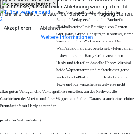
×
beachten Sie, dass bei einer Ablehnung womöglich nicht
Diese Vektorgrafik ist im Band 2 der im
mehr alle Funktionalitäten der Seite zur Verfügung stehen.
Zeitspiel-Verlag erscheinenden Buchreihe
Akzeptieren
Ablehnen
"Fußballvereine" mit Beiträgen von Carsten
Gier, Hardy Grüne, Hansjürgen Jablonski, Bernd
Weitere Informationen
Sautter und Olaf Wuttke erschienen. Der
WaPPenSalon arbeitet bereits seit vielen Jahren
insbesondere mit Hardy Grüne zusammen.
Hardy und ich teilen dasselbe Hobby. Wir sind
beide Wappennarren und recherchieren gerne
nach alten Fußballvereinen. Hardy liefert die
Texte und ich versuche, aus teilweise nicht
allzu guten Vorlagen eine Vektorgrafik zu erstellen, um der Nachwelt die
Geschichten der Vereine und ihrer Wappen zu erhalten. Daraus ist auch eine schöne
Freundschaft mit Hardy entstanden.
pixel (Der WaPPenSalon)