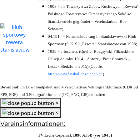
1908 = als Towarzystwa Zabaw Ruchowych „Rewera“
Polskiego Towarzystwa Gimnastycznego Sokółw
Stanisławowie gegründet – Vereinsfarben: Rot-
Schwarz;
04.1914 = Namensänderung in Stanisławowski Klub
Sportowy (S. K. S.) „Rewera“ Stanisławów von 1908;
1939 = erloschen; (Quelle: Rozgrywki Piłkarskie w
Galicji do roku 1914 – Autorzy: Piotr Chomicki,
Leszek Śledziona 2015) (Quelle:
http://www.fussballabzeichen.at
)
Download:
Im Downloadpaket sind 4 verschiedene Vektorgrafikformate (CDR, AI
EPS, PDF) und 3 Pixelgrafikformate (JPG, PNG, GIF) enthalten.
×
×
Vereinsinformationen:
TV Eiche Cöpenick 1896 ATSB (vor 1945)