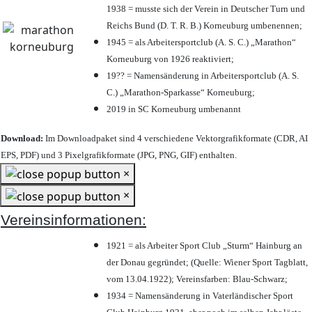
1938 = musste sich der Verein in Deutscher Turn und
Reichs Bund (D. T. R. B.) Korneuburg umbenennen;
1945 = als Arbeitersportclub (A. S. C.) „Marathon“
Korneuburg von 1926 reaktiviert;
19?? = Namensänderung in Arbeitersportclub (A. S.
C.) „Marathon-Sparkasse“ Korneuburg;
2019 in SC Korneuburg umbenannt
Download:
Im Downloadpaket sind 4 verschiedene Vektorgrafikformate (CDR, AI
EPS, PDF) und 3 Pixelgrafikformate (JPG, PNG, GIF) enthalten.
×
×
Vereinsinformationen:
1921 = als Arbeiter Sport Club „Sturm“ Hainburg an
der Donau gegründet; (Quelle: Wiener Sport Tagblatt,
vom 13.04.1922); Vereinsfarben: Blau-Schwarz;
1934 = Namensänderung in Vaterländischer Sport