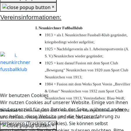
×
Vereinsinformationen:
I. Neunkirchner Fußballklub
1913 = als I. Neunkirchner Fussball-Klub gegründet,
kriegsbedingt wieder aufgelöst;
1925 = Nachfolgeverein als 1. Arbeitersportverein (A.
S. V.) Neunkirchen wieder gegründet;
1925 = kurz darauf Fusion mit dem Sport Club
„Bewegung“ Neunkirchen von 1920 zum Sport Club
Neunkirchen von 1913;
1984 = Fusion mit dem Werks Sport Verein „Brevillier
& Urban“ Neunkirchen von 1932 zum Sport Club
Wir benutzen Cookies
Neunkirchen von 1913; Vereinsfarben: Blau-Weiß;
Wir nutzen Cookies auf unserer Website. Einige von ihnen
sind essenziell für den Betrieb der Seite, während andere
Download:
Im Downloadpaket sind 4 verschiedene Vektorgrafikformate (CDR, AI
uns helfen, diese Website und die Nutzererfahrung zu
EPS, PDF) und 3 Pixelgrafikformate (JPG, PNG, GIF) enthalten.
verbessern (Tracking Cookies). Sie können selbst
×
entscheiden, ob Sie die Cookies zulassen möchten. Bitte