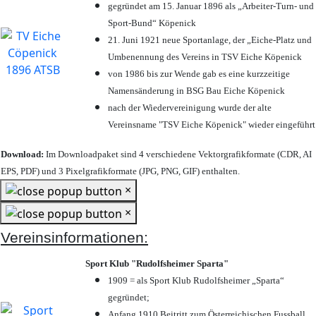
gegründet am 15. Januar 1896 als „Arbeiter-Turn- und
Sport-Bund“ Köpenick
21. Juni 1921 neue Sportanlage, der „Eiche-Platz und
Umbenennung des Vereins in TSV Eiche Köpenick
von 1986 bis zur Wende gab es eine kurzzeitige
Namensänderung in BSG Bau Eiche Köpenick
nach der Wiedervereinigung wurde der alte
Vereinsname "TSV Eiche Köpenick" wieder eingeführt
Download:
Im Downloadpaket sind 4 verschiedene Vektorgrafikformate (CDR, AI
EPS, PDF) und 3 Pixelgrafikformate (JPG, PNG, GIF) enthalten.
×
×
Vereinsinformationen:
Sport Klub "Rudolfsheimer Sparta"
1909 = als Sport Klub Rudolfsheimer „Sparta“
gegründet;
Anfang 1910 Beitritt zum Österreichischen Fussball