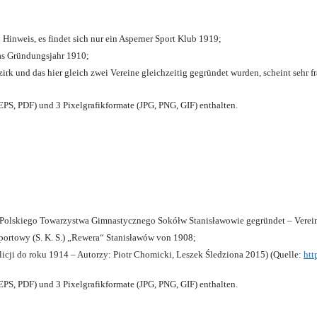
 Hinweis, es findet sich nur ein Asperner Sport Klub 1919
;
das Gründungsjahr 1910
;
zirk und das hier gleich zwei Vereine gleichzeitig gegründet wurden, scheint sehr fr
PS, PDF) und 3 Pixelgrafikformate (JPG, PNG, GIF) enthalten.
olskiego Towarzystwa Gimnastycznego Sokółw Stanisławowie gegründet – Verein
ortowy (S. K. S.) „Rewera“ Stanisławów von 1908;
licji do roku 1914 – Autorzy: Piotr Chomicki, Leszek Śledziona 2015) (Quelle:
htt
PS, PDF) und 3 Pixelgrafikformate (JPG, PNG, GIF) enthalten.