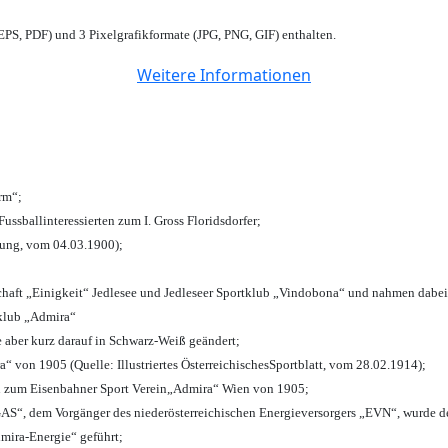
PS, PDF) und 3 Pixelgrafikformate (JPG, PNG, GIF) enthalten.
Weitere Informationen
urm“;
Fussballinteressierten zum I. Gross Floridsdorfer
;
tung, vom 04.03.1900);
chaft „Einigkeit“ Jedlesee und Jedleseer Sportklub „Vindobona“ und nahmen dabei
lklub „Admira“
e aber kurz darauf in Schwarz-Weiß geändert;
von 1905 (Quelle: Illustriertes ÖsterreichischesSportblatt, vom 28.02.1914);
n zum Eisenbahner Sport Verein„Admira“ Wien von 1905;
“, dem Vorgänger des niederösterreichischen Energieversorgers „EVN“, wurde de
mira-Energie“ geführt;