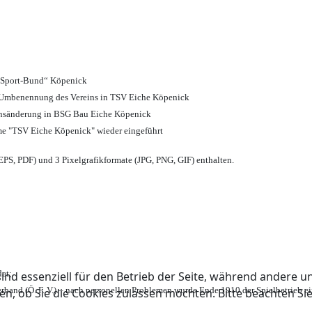
d Sport-Bund“ Köpenick
nd Umbenennung des Vereins in TSV Eiche Köpenick
ensänderung in BSG Bau Eiche Köpenick
me "TSV Eiche Köpenick" wieder eingeführt
PS, PDF) und 3 Pixelgrafikformate (JPG, PNG, GIF) enthalten.
et;
ind essenziell für den Betrieb der Seite, während andere u
rband (Ö. F. V.) – nach personellen Problemen wurde Ende 1910 der Spielbetrieb e
en, ob Sie die Cookies zulassen möchten. Bitte beachten Si