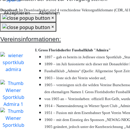
Download:
Im Downloadpaket sind 4 verschiedene Vektorgrafikformate (CDR, AI E
Akzeptieren
Ablehnen
×
×
Vereinsinformationen:
I. Gross Floridsdorfer Fussballklub "Admira"
1897 – gab es bereits in Jedlesee einen Sportklub „St
1899 – im Juli fusionierte sich dieser mit Donaufelder 
Fussballklub „Admira“ (Quelle: Allgemeine Sport Zei
1903 – löste sich der Verein wieder auf;
1905 – vereinigten sich die wilden Vereine Burschens
den ehemaligen Namen I. Gross Floridsdorfer Fussbal
von 1905 an – Vereinsfarben: offiziell Rot-Gelb, wurd
1914 – Namensänderung in Wiener Sport Club „Admira“ 
1951 – Fusion mit dem Eisenbahner Sport Verein Wie
1960 – mit dem Einstieg des Sponsors „NEWAG-NIOGAS
1905 geändert, jedoch unter der Kurzbezeichnung „Ad