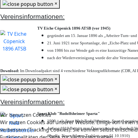
×
Vereinsinformationen:
TV Eiche Cöpenick 1896 ATSB (vor 1945)
gegründet am 15. Januar 1896 als „Arbeiter-Turn- un
21. Juni 1921 neue Sportanlage, der „Eiche-Platz u
von 1986 bis zur Wende gab es eine kurzzeitige Nam
nach der Wiedervereinigung wurde der alte Vereinsna
Download:
Im Downloadpaket sind 4 verschiedene Vektorgrafikformate (CDR, AI E
×
×
Vereinsinformationen:
Sport Klub "Rudolfsheimer Sparta"
Wir benutzen Cookies
1909 = als Sport Klub Rudolfsheimer „Sparta“ gegründ
Wir nutzen Cookies auf unserer Website. Einige von ihnen s
Anfang 1910 Beitritt zum Österreichischen Fussball Ve
verbessern (Tracking Cookies). Sie können selbst entscheid
(Quelle: Neues Wiener Tagblatt, vom 01.10.1910)
Funktionalitäten der Seite zur Verfügung stehen.