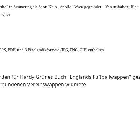
erke“ in Simmering als Sport Klub „Apollo“ Wien gegründet – Vereinsfarben: Blau
 V.) be
PS, PDF) und 3 Pixelgrafikformate (JPG, PNG, GIF) enthalten.
den für Hardy Grünes Buch "Englands Fußballwappen" geze
verbundenen Vereinswappen widmete.