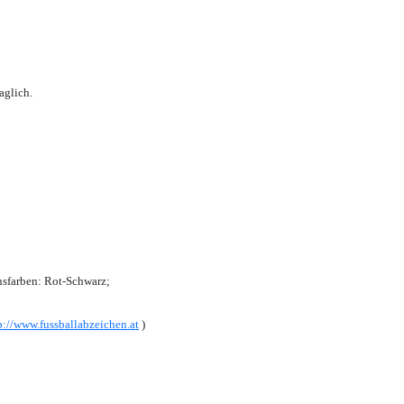
aglich.
sfarben: Rot-Schwarz;
p://www.fussballabzeichen.at
)