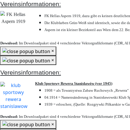
Vereinsinformationen:
FK Hellas Aspern 1919, dazu gibt es keinen deutlichen
Die Klubfarben Grün-Weiß sind identisch, sowie die 
Aspern ist ein kleiner Bezirksteil aus Wien dem 22. Be
Download:
Im Downloadpaket sind 4 verschiedene Vektorgrafikformate (CDR, AI E
×
×
Vereinsinformationen:
Klub Sportowy Rewera Stanisławów (vor 1945)
1908 = als Towarzystwa Zabaw Ruchowych „Rewera“ P
04.1914 = Namensänderung in Stanisławowski Klub Sp
1939 = erloschen; (Quelle: Rozgrywki Piłkarskie w Ga
Download:
Im Downloadpaket sind 4 verschiedene Vektorgrafikformate (CDR, AI E
×