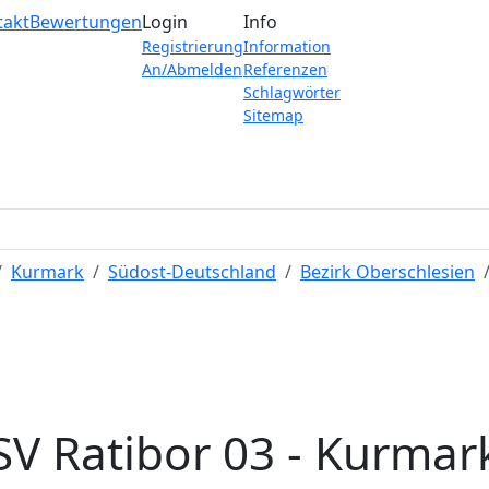
takt
Bewertungen
Login
Info
Registrierung
Information
An/Abmelden
Referenzen
Schlagwörter
Sitemap
Kurmark
Südost-Deutschland
Bezirk Oberschlesien
SV Ratibor 03 - Kurmar