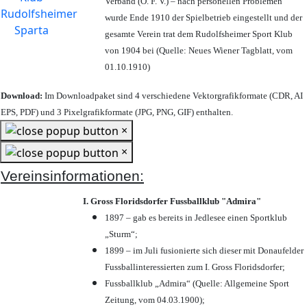
Verband (Ö. F. V.) – nach personellen Problemen
wurde Ende 1910 der Spielbetrieb eingestellt und der
gesamte Verein trat dem Rudolfsheimer Sport Klub
von 1904 bei (Quelle: Neues Wiener Tagblatt, vom
01.10.1910)
Download:
Im Downloadpaket sind 4 verschiedene Vektorgrafikformate (CDR, AI
EPS, PDF) und 3 Pixelgrafikformate (JPG, PNG, GIF) enthalten.
×
×
Vereinsinformationen:
I. Gross Floridsdorfer Fussballklub "Admira"
1897 – gab es bereits in Jedlesee einen Sportklub
„Sturm“;
1899 – im Juli fusionierte sich dieser mit Donaufelder
Fussballinteressierten zum I. Gross Floridsdorfer
;
Fussballklub „Admira“ (Quelle: Allgemeine Sport
Zeitung, vom 04.03.1900);