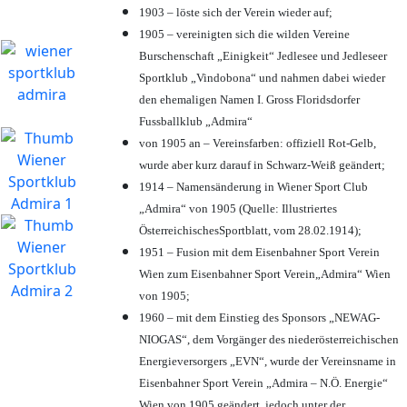
1903 – löste sich der Verein wieder auf;
1905 – vereinigten sich die wilden Vereine
Burschenschaft „Einigkeit“ Jedlesee und Jedleseer
Sportklub „Vindobona“ und nahmen dabei wieder
den ehemaligen Namen I. Gross Floridsdorfer
Fussballklub „Admira“
von 1905 an – Vereinsfarben: offiziell Rot-Gelb,
wurde aber kurz darauf in Schwarz-Weiß geändert;
1914 – Namensänderung in Wiener Sport Club
„Admira“ von 1905 (Quelle: Illustriertes
ÖsterreichischesSportblatt, vom 28.02.1914);
1951 – Fusion mit dem Eisenbahner Sport Verein
Wien zum Eisenbahner Sport Verein„Admira“ Wien
von 1905;
1960 – mit dem Einstieg des Sponsors „NEWAG-
NIOGAS“, dem Vorgänger des niederösterreichischen
Energieversorgers „EVN“, wurde der Vereinsname in
Eisenbahner Sport Verein „Admira – N.Ö. Energie“
Wien von 1905 geändert, jedoch unter der