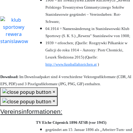
1908 = als Towarzystwa Zabaw Ruchowych „Rewera“
Polskiego Towarzystwa Gimnastycznego Sokółw
Stanisławowie gegründet – Vereinsfarben: Rot-
Schwarz;
04.1914 = Namensänderung in Stanisławowski Klub
Sportowy (S. K. S.) „Rewera“ Stanisławów von 1908;
1939 = erloschen; (Quelle: Rozgrywki Piłkarskie w
Galicji do roku 1914 – Autorzy: Piotr Chomicki,
Leszek Śledziona 2015) (Quelle:
http://www.fussballabzeichen.at
)
Download:
Im Downloadpaket sind 4 verschiedene Vektorgrafikformate (CDR, AI
EPS, PDF) und 3 Pixelgrafikformate (JPG, PNG, GIF) enthalten.
×
×
Vereinsinformationen:
TV Eiche Cöpenick 1896 ATSB (vor 1945)
gegründet am 15. Januar 1896 als „Arbeiter-Turn- und