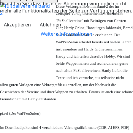
beachten Sie, dass bei einer Ablehnung womöglich nicht
Diese Vektorgrafik ist im Band 2 der im
mehr alle Funktionalitäten der Seite zur Verfügung stehen.
Zeitspiel-Verlag erscheinenden Buchreihe
"Fußballvereine" mit Beiträgen von Carsten
Akzeptieren
Ablehnen
Gier, Hardy Grüne, Hansjürgen Jablonski, Bernd
Weitere Informationen
Sautter und Olaf Wuttke erschienen. Der
WaPPenSalon arbeitet bereits seit vielen Jahren
insbesondere mit Hardy Grüne zusammen.
Hardy und ich teilen dasselbe Hobby. Wir sind
beide Wappennarren und recherchieren gerne
nach alten Fußballvereinen. Hardy liefert die
Texte und ich versuche, aus teilweise nicht
allzu guten Vorlagen eine Vektorgrafik zu erstellen, um der Nachwelt die
Geschichten der Vereine und ihrer Wappen zu erhalten. Daraus ist auch eine schöne
Freundschaft mit Hardy entstanden.
pixel (Der WaPPenSalon)
Im Downloadpaket sind 4 verschiedene Vektorgrafikformate (CDR, AI EPS, PDF)