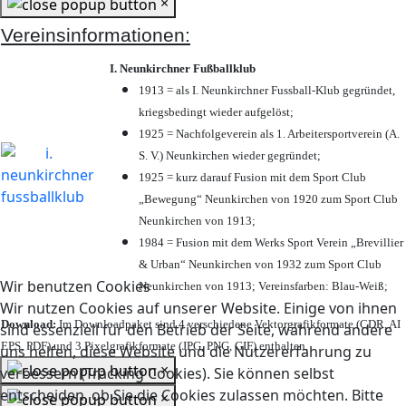
×
Vereinsinformationen:
I. Neunkirchner Fußballklub
1913 = als I. Neunkirchner Fussball-Klub gegründet,
kriegsbedingt wieder aufgelöst;
1925 = Nachfolgeverein als 1. Arbeitersportverein (A.
S. V.) Neunkirchen wieder gegründet;
1925 = kurz darauf Fusion mit dem Sport Club
„Bewegung“ Neunkirchen von 1920 zum Sport Club
Neunkirchen von 1913;
1984 = Fusion mit dem Werks Sport Verein „Brevillier
& Urban“ Neunkirchen von 1932 zum Sport Club
Wir benutzen Cookies
Neunkirchen von 1913; Vereinsfarben: Blau-Weiß;
Wir nutzen Cookies auf unserer Website. Einige von ihnen
Download:
Im Downloadpaket sind 4 verschiedene Vektorgrafikformate (CDR, AI
sind essenziell für den Betrieb der Seite, während andere
EPS, PDF) und 3 Pixelgrafikformate (JPG, PNG, GIF) enthalten.
uns helfen, diese Website und die Nutzererfahrung zu
×
verbessern (Tracking Cookies). Sie können selbst
entscheiden, ob Sie die Cookies zulassen möchten. Bitte
×