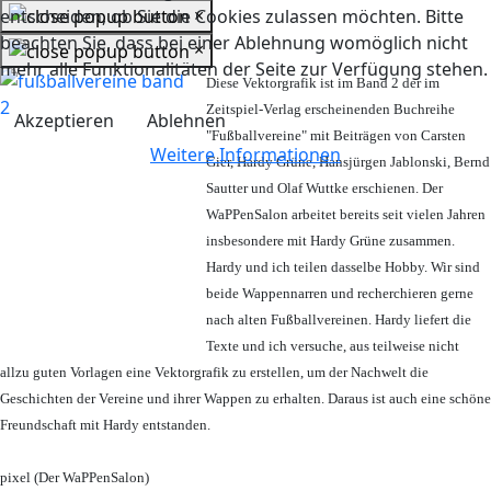
×
entscheiden, ob Sie die Cookies zulassen möchten. Bitte
beachten Sie, dass bei einer Ablehnung womöglich nicht
×
mehr alle Funktionalitäten der Seite zur Verfügung stehen.
Diese Vektorgrafik ist im Band 2 der im
Zeitspiel-Verlag erscheinenden Buchreihe
Akzeptieren
Ablehnen
"Fußballvereine" mit Beiträgen von Carsten
Weitere Informationen
Gier, Hardy Grüne, Hansjürgen Jablonski, Bernd
Sautter und Olaf Wuttke erschienen. Der
WaPPenSalon arbeitet bereits seit vielen Jahren
insbesondere mit Hardy Grüne zusammen.
Hardy und ich teilen dasselbe Hobby. Wir sind
beide Wappennarren und recherchieren gerne
nach alten Fußballvereinen. Hardy liefert die
Texte und ich versuche, aus teilweise nicht
allzu guten Vorlagen eine Vektorgrafik zu erstellen, um der Nachwelt die
Geschichten der Vereine und ihrer Wappen zu erhalten. Daraus ist auch eine schöne
Freundschaft mit Hardy entstanden.
pixel (Der WaPPenSalon)