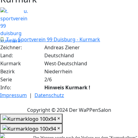
T.- u. Sportverein 99 Duisburg - Kurmark
Zeichner:
Andreas Ziener
Land:
Deutschland
Kurmark
West-Deutschland
Bezirk
Niederrhein
Serie
2/6
Info:
Hinweis Kurmark !
Impressum
|
Datenschutz
Copyright © 2024 Der WaPPenSalon
×
×
Das Wappen wurde nach der Vorlage aus dem "Kurmarkalbum"