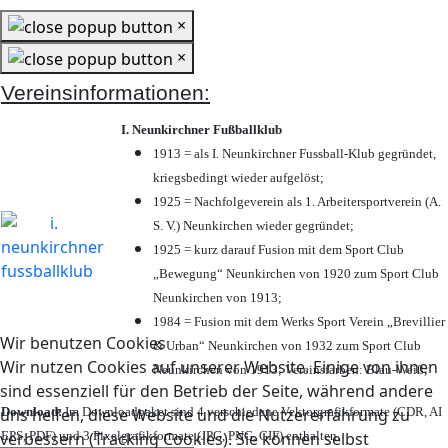
×
×
Vereinsinformationen:
I. Neunkirchner Fußballklub
1913 = als I. Neunkirchner Fussball-Klub gegründet,
kriegsbedingt wieder aufgelöst;
1925 = Nachfolgeverein als 1. Arbeitersportverein (A.
S. V.) Neunkirchen wieder gegründet;
1925 = kurz darauf Fusion mit dem Sport Club
„Bewegung“ Neunkirchen von 1920 zum Sport Club
Neunkirchen von 1913;
1984 = Fusion mit dem Werks Sport Verein „Brevillier
Wir benutzen Cookies
& Urban“ Neunkirchen von 1932 zum Sport Club
Wir nutzen Cookies auf unserer Website. Einige von ihnen
Neunkirchen von 1913; Vereinsfarben: Blau-Weiß;
sind essenziell für den Betrieb der Seite, während andere
Download:
Im Downloadpaket sind 4 verschiedene Vektorgrafikformate (CDR, AI
uns helfen, diese Website und die Nutzererfahrung zu
EPS, PDF) und 3 Pixelgrafikformate (JPG, PNG, GIF) enthalten.
verbessern (Tracking Cookies). Sie können selbst