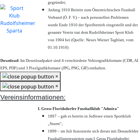
gegründet;
Anfang 1910 Beitritt zum Österreichischen Fussball
Verband (Ö. F. V.) – nach personellen Problemen
wurde Ende 1910 der Spielbetrieb eingestellt und der
gesamte Verein trat dem Rudolfsheimer Sport Klub
von 1904 bei (Quelle: Neues Wiener Tagblatt, vom
01.10.1910)
Download:
Im Downloadpaket sind 4 verschiedene Vektorgrafikformate (CDR, AI
EPS, PDF) und 3 Pixelgrafikformate (JPG, PNG, GIF) enthalten.
×
×
Vereinsinformationen:
I. Gross Floridsdorfer Fussballklub "Admira"
1897 – gab es bereits in Jedlesee einen Sportklub
„Sturm“;
1899 – im Juli fusionierte sich dieser mit Donaufelder
Fussballinteressierten zum I. Gross Floridsdorfer
;