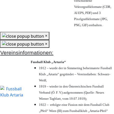
verschiedene
Vektorgrafikformate (CDR,
AI EPS, PDF) und 3
Pixelgrafikformate (JPG,
PNG, GIF) enthalten.
×
×
Vereinsinformationen:
Fussball Klub „Artaria“
1912 – wurde der in Simmering beheimatete Fussball
Klub „Artaria“ gegründet – Vereinsfarben: Schwarz-
Weiß;
1919 – wieder in den Österreichischen Fussball
Verband (Ö. F. V.) aufgenommen (Quelle: Neues
Wiener Tagblatt, vom 19.07.1919);
1922 – erfolgte eine Fusion mit dem Fussball Club
„Pfeil“ Wien (III) zum Fussballklub „Artaria-Pfeil“