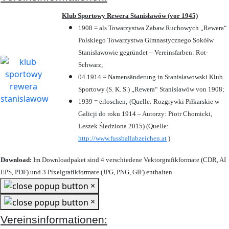
Klub Sportowy Rewera Stanisławów (vor 1945)
1908 = als Towarzystwa Zabaw Ruchowych „Rewera“
Polskiego Towarzystwa Gimnastycznego Sokółw
Stanisławowie gegründet – Vereinsfarben: Rot-
Schwarz;
04.1914 = Namensänderung in Stanisławowski Klub
Sportowy (S. K. S.) „Rewera“ Stanisławów von 1908;
1939 = erloschen; (Quelle: Rozgrywki Piłkarskie w
Galicji do roku 1914 – Autorzy: Piotr Chomicki,
Leszek Śledziona 2015) (Quelle:
http://www.fussballabzeichen.at
)
Download:
Im Downloadpaket sind 4 verschiedene Vektorgrafikformate (CDR, AI
EPS, PDF) und 3 Pixelgrafikformate (JPG, PNG, GIF) enthalten.
×
×
Vereinsinformationen: