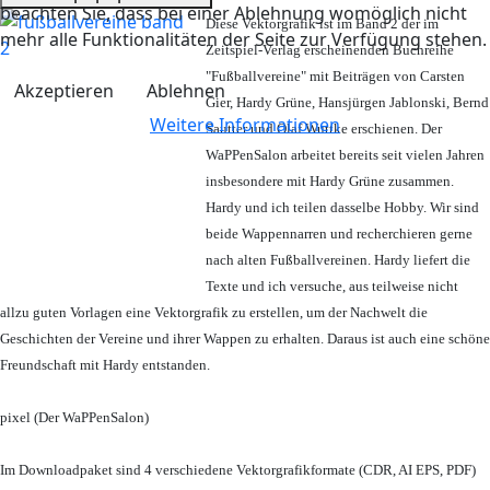
beachten Sie, dass bei einer Ablehnung womöglich nicht
Diese Vektorgrafik ist im Band 2 der im
mehr alle Funktionalitäten der Seite zur Verfügung stehen.
Zeitspiel-Verlag erscheinenden Buchreihe
"Fußballvereine" mit Beiträgen von Carsten
Akzeptieren
Ablehnen
Gier, Hardy Grüne, Hansjürgen Jablonski, Bernd
Weitere Informationen
Sautter und Olaf Wuttke erschienen. Der
WaPPenSalon arbeitet bereits seit vielen Jahren
insbesondere mit Hardy Grüne zusammen.
Hardy und ich teilen dasselbe Hobby. Wir sind
beide Wappennarren und recherchieren gerne
nach alten Fußballvereinen. Hardy liefert die
Texte und ich versuche, aus teilweise nicht
allzu guten Vorlagen eine Vektorgrafik zu erstellen, um der Nachwelt die
Geschichten der Vereine und ihrer Wappen zu erhalten. Daraus ist auch eine schöne
Freundschaft mit Hardy entstanden.
pixel (Der WaPPenSalon)
Im Downloadpaket sind 4 verschiedene Vektorgrafikformate (CDR, AI EPS, PDF)