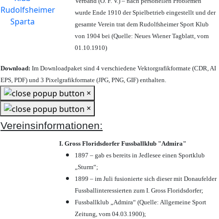
Verband (Ö. F. V.) – nach personellen Problemen
wurde Ende 1910 der Spielbetrieb eingestellt und der
gesamte Verein trat dem Rudolfsheimer Sport Klub
von 1904 bei (Quelle: Neues Wiener Tagblatt, vom
01.10.1910)
Download:
Im Downloadpaket sind 4 verschiedene Vektorgrafikformate (CDR, AI
EPS, PDF) und 3 Pixelgrafikformate (JPG, PNG, GIF) enthalten.
×
×
Vereinsinformationen:
I. Gross Floridsdorfer Fussballklub "Admira"
1897 – gab es bereits in Jedlesee einen Sportklub
„Sturm“;
1899 – im Juli fusionierte sich dieser mit Donaufelder
Fussballinteressierten zum I. Gross Floridsdorfer
;
Fussballklub „Admira“ (Quelle: Allgemeine Sport
Zeitung, vom 04.03.1900);