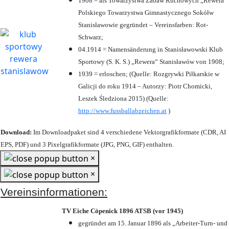
1908 = als Towarzystwa Zabaw Ruchowych „Rewera“
Polskiego Towarzystwa Gimnastycznego Sokółw
Stanisławowie gegründet – Vereinsfarben: Rot-
Schwarz;
04.1914 = Namensänderung in Stanisławowski Klub
Sportowy (S. K. S.) „Rewera“ Stanisławów von 1908;
1939 = erloschen; (Quelle: Rozgrywki Piłkarskie w
Galicji do roku 1914 – Autorzy: Piotr Chomicki,
Leszek Śledziona 2015) (Quelle:
http://www.fussballabzeichen.at
)
Download:
Im Downloadpaket sind 4 verschiedene Vektorgrafikformate (CDR, AI
EPS, PDF) und 3 Pixelgrafikformate (JPG, PNG, GIF) enthalten.
×
×
Vereinsinformationen:
TV Eiche Cöpenick 1896 ATSB (vor 1945)
gegründet am 15. Januar 1896 als „Arbeiter-Turn- und