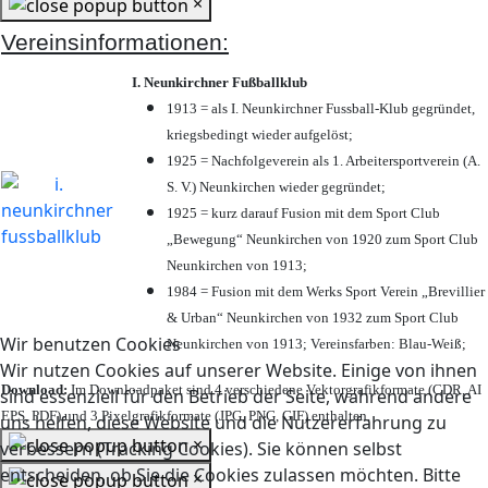
×
Vereinsinformationen:
I. Neunkirchner Fußballklub
1913 = als I. Neunkirchner Fussball-Klub gegründet,
kriegsbedingt wieder aufgelöst;
1925 = Nachfolgeverein als 1. Arbeitersportverein (A.
S. V.) Neunkirchen wieder gegründet;
1925 = kurz darauf Fusion mit dem Sport Club
„Bewegung“ Neunkirchen von 1920 zum Sport Club
Neunkirchen von 1913;
1984 = Fusion mit dem Werks Sport Verein „Brevillier
& Urban“ Neunkirchen von 1932 zum Sport Club
Wir benutzen Cookies
Neunkirchen von 1913; Vereinsfarben: Blau-Weiß;
Wir nutzen Cookies auf unserer Website. Einige von ihnen
Download:
Im Downloadpaket sind 4 verschiedene Vektorgrafikformate (CDR, AI
sind essenziell für den Betrieb der Seite, während andere
EPS, PDF) und 3 Pixelgrafikformate (JPG, PNG, GIF) enthalten.
uns helfen, diese Website und die Nutzererfahrung zu
×
verbessern (Tracking Cookies). Sie können selbst
entscheiden, ob Sie die Cookies zulassen möchten. Bitte
×