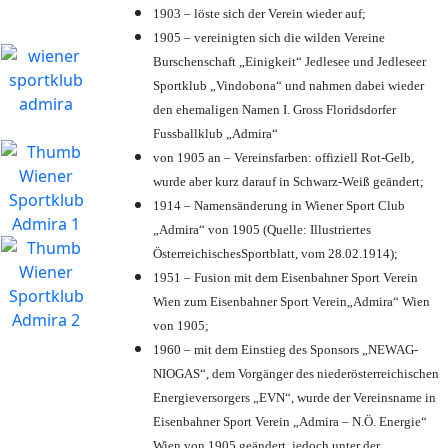
1903 – löste sich der Verein wieder auf;
1905 – vereinigten sich die wilden Vereine
Burschenschaft „Einigkeit“ Jedlesee und Jedleseer
Sportklub „Vindobona“ und nahmen dabei wieder
den ehemaligen Namen I. Gross Floridsdorfer
Fussballklub „Admira“
von 1905 an – Vereinsfarben: offiziell Rot-Gelb,
wurde aber kurz darauf in Schwarz-Weiß geändert;
1914 – Namensänderung in Wiener Sport Club
„Admira“ von 1905 (Quelle: Illustriertes
ÖsterreichischesSportblatt, vom 28.02.1914);
1951 – Fusion mit dem Eisenbahner Sport Verein
Wien zum Eisenbahner Sport Verein„Admira“ Wien
von 1905;
1960 – mit dem Einstieg des Sponsors „NEWAG-
NIOGAS“, dem Vorgänger des niederösterreichischen
Energieversorgers „EVN“, wurde der Vereinsname in
Eisenbahner Sport Verein „Admira – N.Ö. Energie“
Wien von 1905 geändert, jedoch unter der