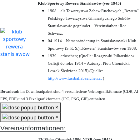
Klub Sportowy Rewera Stanisławów (vor 1945)
1908 = als Towarzystwa Zabaw Ruchowych „Rewera“
Polskiego Towarzystwa Gimnastycznego Sokółw
Stanisławowie gegründet – Vereinsfarben: Rot-
Schwarz;
04.1914 = Namensänderung in Stanisławowski Klub
Sportowy (S. K. S.) „Rewera“ Stanisławów von 1908;
1939 = erloschen; (Quelle: Rozgrywki Piłkarskie w
Galicji do roku 1914 – Autorzy: Piotr Chomicki,
Leszek Śledziona 2015) (Quelle:
http://www.fussballabzeichen.at
)
Download:
Im Downloadpaket sind 4 verschiedene Vektorgrafikformate (CDR, AI
EPS, PDF) und 3 Pixelgrafikformate (JPG, PNG, GIF) enthalten.
×
×
Vereinsinformationen:
TV Eiche Cöpenick 1896 ATSB (vor 1945)