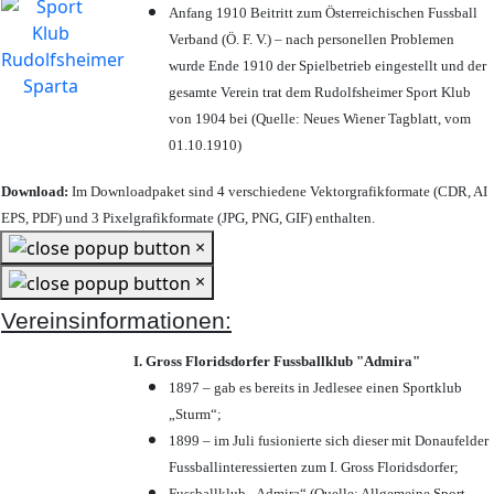
Anfang 1910 Beitritt zum Österreichischen Fussball
Verband (Ö. F. V.) – nach personellen Problemen
wurde Ende 1910 der Spielbetrieb eingestellt und der
gesamte Verein trat dem Rudolfsheimer Sport Klub
von 1904 bei (Quelle: Neues Wiener Tagblatt, vom
01.10.1910)
Download:
Im Downloadpaket sind 4 verschiedene Vektorgrafikformate (CDR, AI
EPS, PDF) und 3 Pixelgrafikformate (JPG, PNG, GIF) enthalten.
×
×
Vereinsinformationen:
I. Gross Floridsdorfer Fussballklub "Admira"
1897 – gab es bereits in Jedlesee einen Sportklub
„Sturm“;
1899 – im Juli fusionierte sich dieser mit Donaufelder
Fussballinteressierten zum I. Gross Floridsdorfer
;
Fussballklub „Admira“ (Quelle: Allgemeine Sport