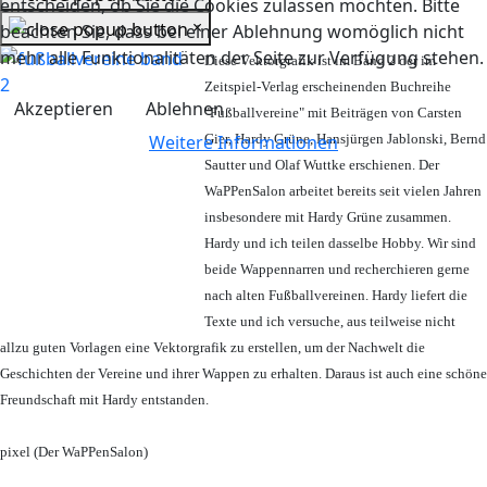
entscheiden, ob Sie die Cookies zulassen möchten. Bitte
×
beachten Sie, dass bei einer Ablehnung womöglich nicht
mehr alle Funktionalitäten der Seite zur Verfügung stehen.
Diese Vektorgrafik ist im Band 2 der im
Zeitspiel-Verlag erscheinenden Buchreihe
Akzeptieren
Ablehnen
"Fußballvereine" mit Beiträgen von Carsten
Weitere Informationen
Gier, Hardy Grüne, Hansjürgen Jablonski, Bernd
Sautter und Olaf Wuttke erschienen. Der
WaPPenSalon arbeitet bereits seit vielen Jahren
insbesondere mit Hardy Grüne zusammen.
Hardy und ich teilen dasselbe Hobby. Wir sind
beide Wappennarren und recherchieren gerne
nach alten Fußballvereinen. Hardy liefert die
Texte und ich versuche, aus teilweise nicht
allzu guten Vorlagen eine Vektorgrafik zu erstellen, um der Nachwelt die
Geschichten der Vereine und ihrer Wappen zu erhalten. Daraus ist auch eine schöne
Freundschaft mit Hardy entstanden.
pixel (Der WaPPenSalon)