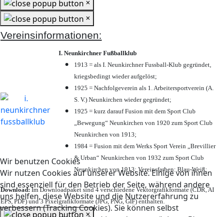
×
×
Vereinsinformationen:
I. Neunkirchner Fußballklub
1913 = als I. Neunkirchner Fussball-Klub gegründet,
kriegsbedingt wieder aufgelöst;
1925 = Nachfolgeverein als 1. Arbeitersportverein (A.
S. V.) Neunkirchen wieder gegründet;
1925 = kurz darauf Fusion mit dem Sport Club
„Bewegung“ Neunkirchen von 1920 zum Sport Club
Neunkirchen von 1913;
1984 = Fusion mit dem Werks Sport Verein „Brevillier
& Urban“ Neunkirchen von 1932 zum Sport Club
Wir benutzen Cookies
Neunkirchen von 1913; Vereinsfarben: Blau-Weiß;
Wir nutzen Cookies auf unserer Website. Einige von ihnen
sind essenziell für den Betrieb der Seite, während andere
Download:
Im Downloadpaket sind 4 verschiedene Vektorgrafikformate (CDR, AI
uns helfen, diese Website und die Nutzererfahrung zu
EPS, PDF) und 3 Pixelgrafikformate (JPG, PNG, GIF) enthalten.
verbessern (Tracking Cookies). Sie können selbst
×