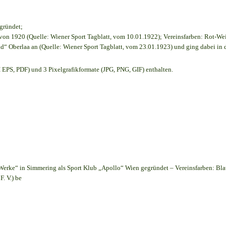
egründet;
on 1920 (Quelle: Wiener Sport Tagblatt, vom 10.01.1922); Vereinsfarben: Rot-We
d“ Oberlaa an (Quelle: Wiener Sport Tagblatt, vom 23.01.1923) und ging dabei in 
EPS, PDF) und 3 Pixelgrafikformate (JPG, PNG, GIF) enthalten.
Werke“ in Simmering als Sport Klub „Apollo“ Wien gegründet – Vereinsfarben: Bl
. V.) be