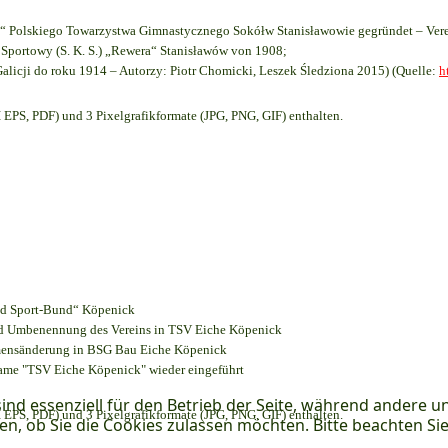
 Polskiego Towarzystwa Gimnastycznego Sokółw Stanisławowie gegründet – Vere
Sportowy (S. K. S.) „Rewera“ Stanisławów von 1908;
Galicji do roku 1914 – Autorzy: Piotr Chomicki, Leszek Śledziona 2015) (Quelle:
h
EPS, PDF) und 3 Pixelgrafikformate (JPG, PNG, GIF) enthalten.
und Sport-Bund“ Köpenick
und Umbenennung des Vereins in TSV Eiche Köpenick
amensänderung in BSG Bau Eiche Köpenick
name "TSV Eiche Köpenick" wieder eingeführt
ind essenziell für den Betrieb der Seite, während andere u
EPS, PDF) und 3 Pixelgrafikformate (JPG, PNG, GIF) enthalten.
en, ob Sie die Cookies zulassen möchten. Bitte beachten Si