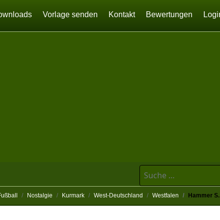
ownloads
Vorlage senden
Kontakt
Bewertungen
Logi
Suchen
Fußball
Nostalgie
Kurmark
West-Deutschland
Westfalen
Hammer S. 