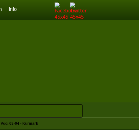
n
Info
Vgg. 03-04 - Kurmark