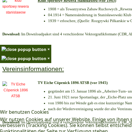
Klub Sportowy Rewera Stanisławów (vor 1945)
1908 = als Towarzystwa Zabaw Ruchowych „Rewera“
04.1914 = Namensänderung in Stanisławowski Klub 
1939 = erloschen; (Quelle: Rozgrywki Piłkarskie w 
Download:
Im Downloadpaket sind 4 verschiedene Vektorgrafikformate (CDR, AI 
×
×
Vereinsinformationen:
TV Eiche Cöpenick 1896 ATSB (vor 1945)
gegründet am 15. Januar 1896 als „Arbeiter-Turn- 
21. Juni 1921 neue Sportanlage, der „Eiche-Platz 
von 1986 bis zur Wende gab es eine kurzzeitige N
nach der Wiedervereinigung wurde der alte Vereins
Wir benutzen Cookies
Wir nutzen Cookies auf unserer Website. Einige von ihnen s
Download:
Im Downloadpaket sind 4 verschiedene Vektorgrafikformate (CDR, AI 
verbessern (Tracking Cookies). Sie können selbst entscheid
Funktionalitäten der Seite zur Verfügung stehen.