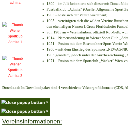
1899 – im Juli fusionierte sich dieser mit Donaufelde
Fussballklub „Admira“ (Quelle: Allgemeine Sport Z
1903 – löste sich der Verein wieder auf;
1905 – vereinigten sich die wilden Vereine Bursche
den ehemaligen Namen I. Gross Floridsdorfer Fussb
von 1905 an – Vereinsfarben: offiziell Rot-Gelb, wu
1914 – Namensänderung in Wiener Sport Club „Admira
1951 – Fusion mit dem Eisenbahner Sport Verein W
1960 – mit dem Einstieg des Sponsors „NEWAG-NIOGA
1905 geändert, jedoch unter der Kurzbezeichnung „
1971 – Fusion mit dem Sportclub „Wacker“ Wien v
Download:
Im Downloadpaket sind 4 verschiedene Vektorgrafikformate (CDR, AI 
×
×
Vereinsinformationen: