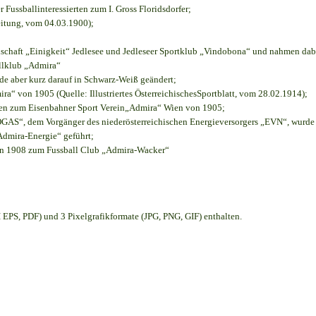
r Fussballinteressierten zum I. Gross Floridsdorfer
;
eitung, vom 04.03.1900);
nschaft „Einigkeit“ Jedlesee und Jedleseer Sportklub „Vindobona“ und nahmen dab
allklub „Admira“
rde aber kurz darauf in Schwarz-Weiß geändert;
“ von 1905 (Quelle: Illustriertes ÖsterreichischesSportblatt, vom 28.02.1914);
ien zum Eisenbahner Sport Verein„Admira“ Wien von 1905;
S“, dem Vorgänger des niederösterreichischen Energieversorgers „EVN“, wurde d
Admira-Energie“ geführt;
on 1908 zum Fussball Club „Admira-Wacker“
EPS, PDF) und 3 Pixelgrafikformate (JPG, PNG, GIF) enthalten.