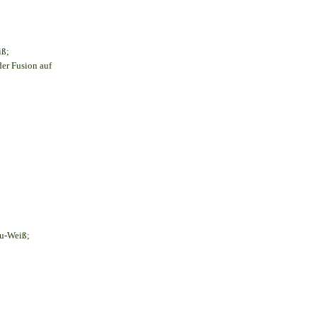
iß;
der Fusion auf
au-Weiß;