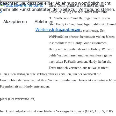
beachten Sie, dass bei einer Ablehnung womöglich nicht
Diese Vektorgrafik ist im Band 2 der im
mehr alle Funktionalitäten der Seite zur Verfügung stehen.
Zeitspiel-Verlag erscheinenden Buchreihe
"Fußballvereine" mit Beiträgen von Carsten
Akzeptieren
Ablehnen
Gier, Hardy Grüne, Hansjürgen Jablonski, Bernd
Weitere Informationen
Sautter und Olaf Wuttke erschienen. Der
WaPPenSalon arbeitet bereits seit vielen Jahren
insbesondere mit Hardy Grüne zusammen.
Hardy und ich teilen dasselbe Hobby. Wir sind
beide Wappennarren und recherchieren gerne
nach alten Fußballvereinen. Hardy liefert die
Texte und ich versuche, aus teilweise nicht
allzu guten Vorlagen eine Vektorgrafik zu erstellen, um der Nachwelt die
Geschichten der Vereine und ihrer Wappen zu erhalten. Daraus ist auch eine schöne
Freundschaft mit Hardy entstanden.
pixel (Der WaPPenSalon)
Im Downloadpaket sind 4 verschiedene Vektorgrafikformate (CDR, AI EPS, PDF)