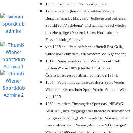
1903 – löste sich der Verein wieder auf;
1905 – vereinigten sich die wilden Vereine
Burschenschaft „Einigkeit“ Jedlesee und Jedleseer
Sportklub „Vindobona“ und nahmen dabei wieder
den ehemaligen Namen I. Gross Floridsdorfer
Fussballklub „Admira“
von 1905 an – Vereinsfarben: offiziell Rot-Gelb,
wurde aber kurz darauf in Schwarz-Weiß geändert;
1914 – Namensänderung in Wiener Sport Club
„Admira“ von 1905 (Quelle: Illustriertes
ÖsterreichischesSportblatt, vom 28.02.1914);
1951 – Fusion mit dem Eisenbahner Sport Verein
Wien zum Eisenbahner Sport Verein„Admira“ Wien
von 1905;
1960 – mit dem Einstieg des Sponsors „NEWAG-
NIOGAS“, dem Vorgänger des niederösterreichischen
Energieversorgers „EVN“, wurde der Vereinsname in
Eisenbahner Sport Verein „Admira – N.Ö. Energie“
Wien von 1905 geändert, jedoch unter der