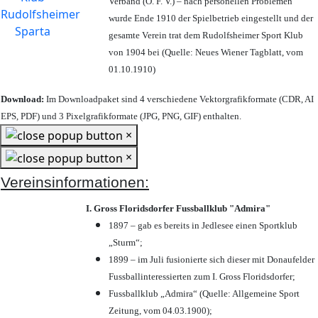
Verband (Ö. F. V.) – nach personellen Problemen
wurde Ende 1910 der Spielbetrieb eingestellt und der
gesamte Verein trat dem Rudolfsheimer Sport Klub
von 1904 bei (Quelle: Neues Wiener Tagblatt, vom
01.10.1910)
Download:
Im Downloadpaket sind 4 verschiedene Vektorgrafikformate (CDR, AI
EPS, PDF) und 3 Pixelgrafikformate (JPG, PNG, GIF) enthalten.
×
×
Vereinsinformationen:
I. Gross Floridsdorfer Fussballklub "Admira"
1897 – gab es bereits in Jedlesee einen Sportklub
„Sturm“;
1899 – im Juli fusionierte sich dieser mit Donaufelder
Fussballinteressierten zum I. Gross Floridsdorfer
;
Fussballklub „Admira“ (Quelle: Allgemeine Sport
Zeitung, vom 04.03.1900);