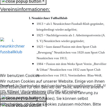
×
Vereinsinformationen:
I. Neunkirchner Fußballklub
1913 = als I. Neunkirchner Fussball-Klub gegründet,
kriegsbedingt wieder aufgelöst;
1925 = Nachfolgeverein als 1. Arbeitersportverein (A.
S. V.) Neunkirchen wieder gegründet;
1925 = kurz darauf Fusion mit dem Sport Club
„Bewegung“ Neunkirchen von 1920 zum Sport Club
Neunkirchen von 1913;
1984 = Fusion mit dem Werks Sport Verein „Brevillier
& Urban“ Neunkirchen von 1932 zum Sport Club
Wir benutzen Cookies
Neunkirchen von 1913; Vereinsfarben: Blau-Weiß;
Wir nutzen Cookies auf unserer Website. Einige von ihnen
Download:
Im Downloadpaket sind 4 verschiedene Vektorgrafikformate (CDR, AI
sind essenziell für den Betrieb der Seite, während andere
EPS, PDF) und 3 Pixelgrafikformate (JPG, PNG, GIF) enthalten.
uns helfen, diese Website und die Nutzererfahrung zu
×
verbessern (Tracking Cookies). Sie können selbst
entscheiden, ob Sie die Cookies zulassen möchten. Bitte
×