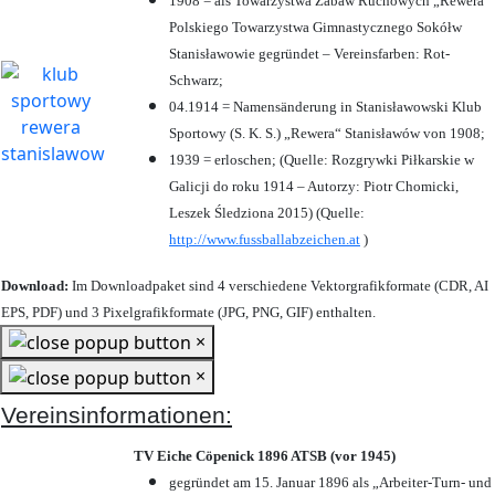
1908 = als Towarzystwa Zabaw Ruchowych „Rewera“
Polskiego Towarzystwa Gimnastycznego Sokółw
Stanisławowie gegründet – Vereinsfarben: Rot-
Schwarz;
04.1914 = Namensänderung in Stanisławowski Klub
Sportowy (S. K. S.) „Rewera“ Stanisławów von 1908;
1939 = erloschen; (Quelle: Rozgrywki Piłkarskie w
Galicji do roku 1914 – Autorzy: Piotr Chomicki,
Leszek Śledziona 2015) (Quelle:
http://www.fussballabzeichen.at
)
Download:
Im Downloadpaket sind 4 verschiedene Vektorgrafikformate (CDR, AI
EPS, PDF) und 3 Pixelgrafikformate (JPG, PNG, GIF) enthalten.
×
×
Vereinsinformationen:
TV Eiche Cöpenick 1896 ATSB (vor 1945)
gegründet am 15. Januar 1896 als „Arbeiter-Turn- und