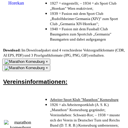
1927 = eingestellt; – 1934 = als Sport Club
„Horekan“ Wien reaktiviert;
1939 = Fusion mit dem Sport Club
„Rudolfsheimer Germania (XIV)“ zum Sport
Club „Germania XIV-Horekan“;
1940 = Fusion mit dem Fussball Club
Baumgarten zum Sportclub „Germania“
Baumgarten und dabei aufgegangen
Download:
Im Downloadpaket sind 4 verschiedene Vektorgrafikformate (CDR,
AI EPS, PDF) und 3 Pixelgrafikformate (JPG, PNG, GIF) enthalten.
×
×
Vereinsinformationen:
Arbeiter Sport Klub "Marathon" Korneuburg
1926 = als Arbeitersportklub (A. S. K.)
„Marathon“ Korneuburg gegründet;
Vereinsfarben: Schwarz-Rot; – 1938 = musste
sich der Verein in Deutscher Turn und Reichs
Bund (D. T. R. B.) Korneuburg umbenennen;