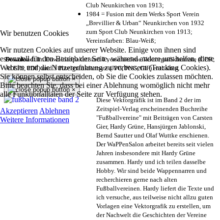
Club Neunkirchen von 1913;
1984 = Fusion mit dem Werks Sport Verein
„Brevillier & Urban“ Neunkirchen von 1932
zum Sport Club Neunkirchen von 1913;
Wir benutzen Cookies
Vereinsfarben: Blau-Weiß;
Wir nutzen Cookies auf unserer Website. Einige von ihnen sind
essenziell für den Betrieb der Seite, während andere uns helfen, diese
Download:
Im Downloadpaket sind 4 verschiedene Vektorgrafikformate (CDR,
Website und die Nutzererfahrung zu verbessern (Tracking Cookies).
AI EPS, PDF) und 3 Pixelgrafikformate (JPG, PNG, GIF) enthalten.
Sie können selbst entscheiden, ob Sie die Cookies zulassen möchten.
×
Bitte beachten Sie, dass bei einer Ablehnung womöglich nicht mehr
×
alle Funktionalitäten der Seite zur Verfügung stehen.
Diese Vektorgrafik ist im Band 2 der im
Zeitspiel-Verlag erscheinenden Buchreihe
Akzeptieren
Ablehnen
"Fußballvereine" mit Beiträgen von Carsten
Weitere Informationen
Gier, Hardy Grüne, Hansjürgen Jablonski,
Bernd Sautter und Olaf Wuttke erschienen.
Der WaPPenSalon arbeitet bereits seit vielen
Jahren insbesondere mit Hardy Grüne
zusammen. Hardy und ich teilen dasselbe
Hobby. Wir sind beide Wappennarren und
recherchieren gerne nach alten
Fußballvereinen. Hardy liefert die Texte und
ich versuche, aus teilweise nicht allzu guten
Vorlagen eine Vektorgrafik zu erstellen, um
der Nachwelt die Geschichten der Vereine