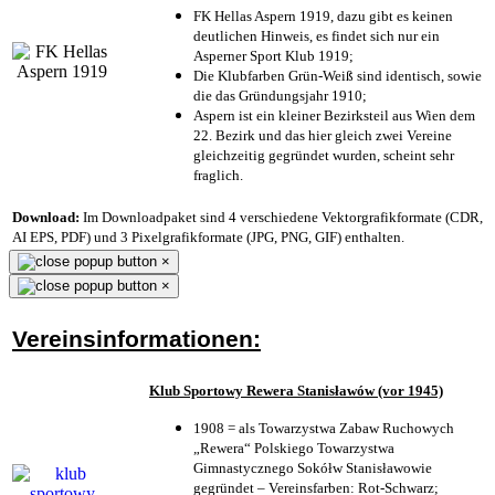
FK Hellas Aspern 1919, dazu gibt es keinen
deutlichen Hinweis, es findet sich nur ein
Asperner Sport Klub 1919
;
Die Klubfarben Grün-Weiß sind identisch, sowie
die das Gründungsjahr 1910
;
Aspern ist ein kleiner Bezirksteil aus Wien dem
22. Bezirk und das hier gleich zwei Vereine
gleichzeitig gegründet wurden, scheint sehr
fraglich.
Download:
Im Downloadpaket sind 4 verschiedene Vektorgrafikformate (CDR,
AI EPS, PDF) und 3 Pixelgrafikformate (JPG, PNG, GIF) enthalten.
×
×
Vereinsinformationen:
Klub Sportowy Rewera Stanisławów (vor 1945)
1908 = als Towarzystwa Zabaw Ruchowych
„Rewera“ Polskiego Towarzystwa
Gimnastycznego Sokółw Stanisławowie
gegründet – Vereinsfarben: Rot-Schwarz;