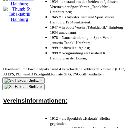
1934 = entstand aus den beiden aufgelösten
Vereinen der Sport Verein „Tabakfabrik“
Hainburg neu;
1945 = als Arbeiter Turn und Sport Verein
Hainburg 1934 reaktiviert;
1947 = in Sport Verein „Tabakfabrik“ Hainburg
1934 umbenannt;
1978 = Namensänderung in Sport Verein
„Austria-Tabak“ Hainburg;
1999 = offiziell aufgelöst;
1999 = Neugründung als Fussball Klub
Hainburg an der Donau;
Download:
Im Downloadpaket sind 4 verschiedene Vektorgrafikformate (CDR,
AI EPS, PDF) und 3 Pixelgrafikformate (JPG, PNG, GIF) enthalten.
×
×
Vereinsinformationen:
1912 = als Sportklub „Hakoah“ Bielitz
gegründet;