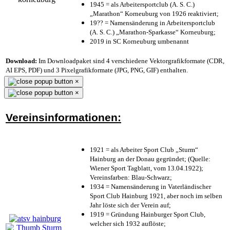
1945 = als Arbeitersportclub (A. S. C.)
„Marathon“ Korneuburg von 1926 reaktiviert;
19?? = Namensänderung in Arbeitersportclub
(A. S. C.) „Marathon-Sparkasse“ Korneuburg;
2019 in SC Korneuburg umbenannt
Download:
Im Downloadpaket sind 4 verschiedene Vektorgrafikformate (CDR,
AI EPS, PDF) und 3 Pixelgrafikformate (JPG, PNG, GIF) enthalten.
×
×
Vereinsinformationen:
1921 = als Arbeiter Sport Club „Sturm“
Hainburg an der Donau gegründet; (Quelle:
Wiener Sport Tagblatt, vom 13.04.1922);
Vereinsfarben: Blau-Schwarz;
1934 = Namensänderung in Vaterländischer
Sport Club Hainburg 1921, aber noch im selben
Jahr löste sich der Verein auf;
1919 = Gründung Hainburger Sport Club,
welcher sich 1932 auflöste;