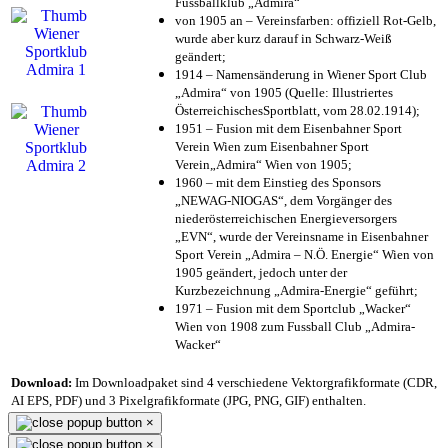
Fussballklub „Admira“
von 1905 an – Vereinsfarben: offiziell Rot-Gelb,
wurde aber kurz darauf in Schwarz-Weiß
geändert;
1914 – Namensänderung in Wiener Sport Club
„Admira“ von 1905 (Quelle: Illustriertes
ÖsterreichischesSportblatt, vom 28.02.1914);
1951 – Fusion mit dem Eisenbahner Sport
Verein Wien zum Eisenbahner Sport
Verein„Admira“ Wien von 1905;
1960 – mit dem Einstieg des Sponsors
„NEWAG-NIOGAS“, dem Vorgänger des
niederösterreichischen Energieversorgers
„EVN“, wurde der Vereinsname in Eisenbahner
Sport Verein „Admira – N.Ö. Energie“ Wien von
1905 geändert, jedoch unter der
Kurzbezeichnung „Admira-Energie“ geführt;
1971 – Fusion mit dem Sportclub „Wacker“
Wien von 1908 zum Fussball Club „Admira-
Wacker“
Download:
Im Downloadpaket sind 4 verschiedene Vektorgrafikformate (CDR,
AI EPS, PDF) und 3 Pixelgrafikformate (JPG, PNG, GIF) enthalten.
×
×