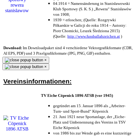
04.1914 = Namensänderung in Stanisławowski
Klub Sportowy (S. K. S.) „Rewera“ Stanisławów
von 1908;
1939 = erloschen; (Quelle: Rozgrywki
Piłkarskie w Galicji do roku 1914 – Autorzy:
Piotr Chomicki, Leszek Śledziona 2015)
(Quelle:
http://www.fussballabzeichen.at
)
Download:
Im Downloadpaket sind 4 verschiedene Vektorgrafikformate (CDR,
AI EPS, PDF) und 3 Pixelgrafikformate (JPG, PNG, GIF) enthalten.
×
×
Vereinsinformationen:
TV Eiche Cöpenick 1896 ATSB (vor 1945)
gegründet am 15. Januar 1896 als „Arbeiter-
Turn- und Sport-Bund“ Köpenick
21. Juni 1921 neue Sportanlage, der „Eiche-
Platz und Umbenennung des Vereins in TSV
Eiche Köpenick
von 1986 bis zur Wende gab es eine kurzzeitige