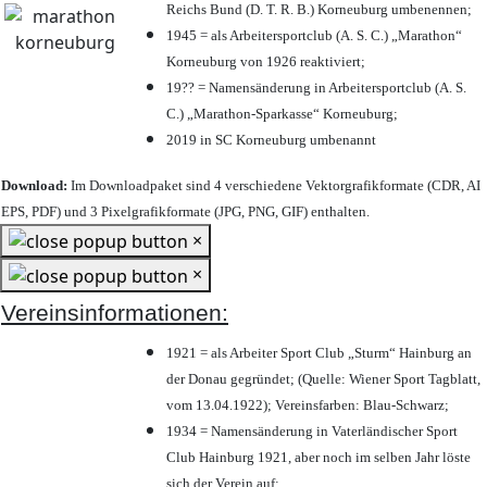
Reichs Bund (D. T. R. B.) Korneuburg umbenennen;
1945 = als Arbeitersportclub (A. S. C.) „Marathon“
Korneuburg von 1926 reaktiviert;
19?? = Namensänderung in Arbeitersportclub (A. S.
C.) „Marathon-Sparkasse“ Korneuburg;
2019 in SC Korneuburg umbenannt
Download:
Im Downloadpaket sind 4 verschiedene Vektorgrafikformate (CDR, AI
EPS, PDF) und 3 Pixelgrafikformate (JPG, PNG, GIF) enthalten.
×
×
Vereinsinformationen:
1921 = als Arbeiter Sport Club „Sturm“ Hainburg an
der Donau gegründet; (Quelle: Wiener Sport Tagblatt,
vom 13.04.1922); Vereinsfarben: Blau-Schwarz;
1934 = Namensänderung in Vaterländischer Sport
Club Hainburg 1921, aber noch im selben Jahr löste
sich der Verein auf;