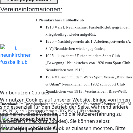
Vereinsinformationen:
I. Neunkirchner Fußballklub
1913 = als I. Neunkirchner Fussball-Klub gegründet,
kriegsbedingt wieder aufgelöst;
1925 = Nachfolgeverein als 1. Arbeitersportverein (A.
S. V.) Neunkirchen wieder gegründet;
1925 = kurz darauf Fusion mit dem Sport Club
„Bewegung“ Neunkirchen von 1920 zum Sport Club
Neunkirchen von 1913;
1984 = Fusion mit dem Werks Sport Verein „Brevillier
& Urban“ Neunkirchen von 1932 zum Sport Club
Neunkirchen von 1913; Vereinsfarben: Blau-Weiß;
Wir benutzen Cookies
Wir nutzen Cookies auf unserer Website. Einige von ihnen
Download:
Im Downloadpaket sind 4 verschiedene Vektorgrafikformate (CDR, AI
sind essenziell für den Betrieb der Seite, während andere
EPS, PDF) und 3 Pixelgrafikformate (JPG, PNG, GIF) enthalten.
uns helfen, diese Website und die Nutzererfahrung zu
×
verbessern (Tracking Cookies). Sie können selbst
×
entscheiden, ob Sie die Cookies zulassen möchten. Bitte