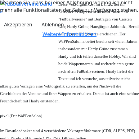
beachten Sie, dass bei einer Ablehnung womöglich nicht
Diese Vektorgrafik ist im Band 2 der im
mehr alle Funktionalitäten der Seite zur Verfügung stehen.
Zeitspiel-Verlag erscheinenden Buchreihe
"Fußballvereine" mit Beiträgen von Carsten
Akzeptieren
Ablehnen
Gier, Hardy Grüne, Hansjürgen Jablonski, Bernd
Weitere Informationen
Sautter und Olaf Wuttke erschienen. Der
WaPPenSalon arbeitet bereits seit vielen Jahren
insbesondere mit Hardy Grüne zusammen.
Hardy und ich teilen dasselbe Hobby. Wir sind
beide Wappennarren und recherchieren gerne
nach alten Fußballvereinen. Hardy liefert die
Texte und ich versuche, aus teilweise nicht
allzu guten Vorlagen eine Vektorgrafik zu erstellen, um der Nachwelt die
Geschichten der Vereine und ihrer Wappen zu erhalten. Daraus ist auch eine schöne
Freundschaft mit Hardy entstanden.
pixel (Der WaPPenSalon)
Im Downloadpaket sind 4 verschiedene Vektorgrafikformate (CDR, AI EPS, PDF)
und 3 Pixelgrafikformate (JPG, PNG, GIF) enthalten.