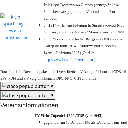
Polskiego Towarzystwa Gimnastycznego Sokółw
Stanisławowie gegründet – Vereinsfarben: Rot-
Schwarz;
04.1914 = Namensänderung in Stanisławowski Klub
Sportowy (S. K. S.) „Rewera“ Stanisławów von 1908;
1939 = erloschen; (Quelle: Rozgrywki Piłkarskie w
Galicji do roku 1914 – Autorzy: Piotr Chomicki,
Leszek Śledziona 2015) (Quelle:
http://www.fussballabzeichen.at
)
Download:
Im Downloadpaket sind 4 verschiedene Vektorgrafikformate (CDR, AI
EPS, PDF) und 3 Pixelgrafikformate (JPG, PNG, GIF) enthalten.
×
×
Vereinsinformationen:
TV Eiche Cöpenick 1896 ATSB (vor 1945)
gegründet am 15. Januar 1896 als „Arbeiter-Turn- und