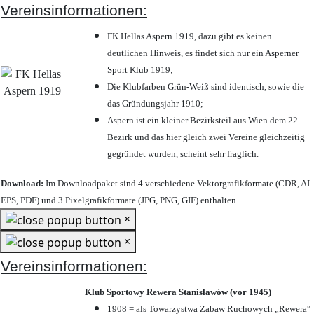
Vereinsinformationen:
FK Hellas Aspern 1919, dazu gibt es keinen
deutlichen Hinweis, es findet sich nur ein Asperner
Sport Klub 1919
;
Die Klubfarben Grün-Weiß sind identisch, sowie die
das Gründungsjahr 1910
;
Aspern ist ein kleiner Bezirksteil aus Wien dem 22.
Bezirk und das hier gleich zwei Vereine gleichzeitig
gegründet wurden, scheint sehr fraglich.
Download:
Im Downloadpaket sind 4 verschiedene Vektorgrafikformate (CDR, AI
EPS, PDF) und 3 Pixelgrafikformate (JPG, PNG, GIF) enthalten.
×
×
Vereinsinformationen:
Klub Sportowy Rewera Stanisławów (vor 1945)
1908 = als Towarzystwa Zabaw Ruchowych „Rewera“