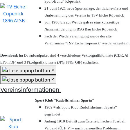
Sport-Bund“ Köpenick
21. Juni 1921 neue Sportanlage, der „Eiche-Platz und
Umbenennung des Vereins in TSV Eiche Köpenick
von 1986 bis zur Wende gab es eine kurzzeitige
Namensänderung in BSG Bau Eiche Köpenick
nach der Wiedervereinigung wurde der alte
Vereinsname "TSV Eiche Köpenick" wieder eingeführt
Download:
Im Downloadpaket sind 4 verschiedene Vektorgrafikformate (CDR, AI
EPS, PDF) und 3 Pixelgrafikformate (JPG, PNG, GIF) enthalten.
×
×
Vereinsinformationen:
Sport Klub "Rudolfsheimer Sparta"
1909 = als Sport Klub Rudolfsheimer „Sparta“
gegründet;
Anfang 1910 Beitritt zum Österreichischen Fussball
Verband (Ö. F. V.) – nach personellen Problemen