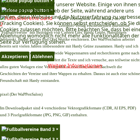
×
Wir nutzen Cookies auf unserer Website. Einige von ihnen 
×
essenziell für den Betrieb der Seite, während andere uns
helfen, diese Website und die Nutzererfahrung zu verbess
Diese Vektorgrafik ist im Band 2 der im
(Tracking Cookies). Sie können selbst entscheiden, ob Sie d
Zeitspiel-Verlag erscheinenden Buchreihe
Cookies zulassen möchten. Bitte beachten Sie, dass bei ein
"Fußballvereine" mit Beiträgen von Carsten Gier, Hardy Grüne, Hansjürgen
Ablehnung womöglich nicht mehr alle Funktionalitäten der
Jablonski, Bernd Sautter und Olaf Wuttke erschienen. Der WaPPenSalon arbeitet
Seite zur Verfügung stehen.
bereits seit vielen Jahren insbesondere mit Hardy Grüne zusammen. Hardy und ich
teilen dasselbe Hobby. Wir sind beide Wappennarren und recherchieren gerne nach
Akzeptieren
Ablehnen
alten Fußballvereinen. Hardy liefert die Texte und ich versuche, aus teilweise nicht
Weitere Informationen
allzu guten Vorlagen eine Vektorgrafik zu erstellen, um der Nachwelt die
Geschichten der Vereine und ihrer Wappen zu erhalten. Daraus ist auch eine schöne
Freundschaft mit Hardy entstanden.
pixel (Der WaPPenSalon)
Im Downloadpaket sind 4 verschiedene Vektorgrafikformate (CDR, AI EPS, PDF)
und 3 Pixelgrafikformate (JPG, PNG, GIF) enthalten.
×
×