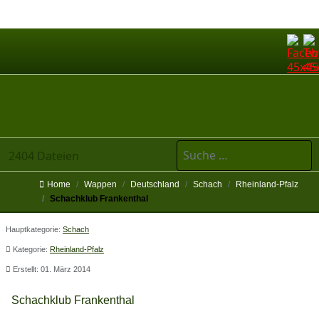
Suchen
2404 Dateien
Home
Wappen
Deutschland
Schach
Rheinland-Pfalz
Schachklub Frankenthal
Hauptkategorie:
Schach
Kategorie:
Rheinland-Pfalz
Erstellt: 01. März 2014
Schachklub Frankenthal