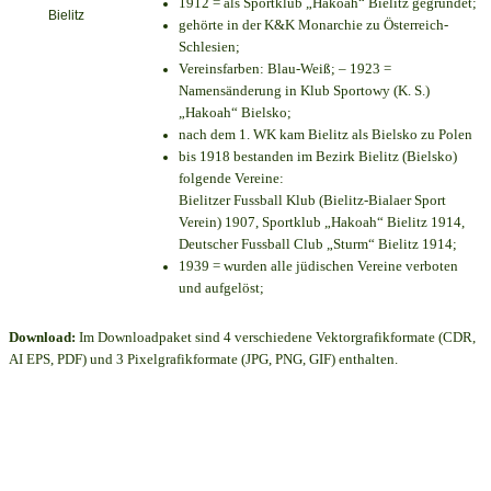
1912 = als Sportklub „Hakoah“ Bielitz gegründet;
gehörte in der K&K Monarchie zu Österreich-
Schlesien;
Vereinsfarben: Blau-Weiß; – 1923 =
Namensänderung in Klub Sportowy (K. S.)
„Hakoah“ Bielsko;
nach dem 1. WK kam Bielitz als Bielsko zu Polen
bis 1918 bestanden im Bezirk Bielitz (Bielsko)
folgende Vereine:
Bielitzer Fussball Klub (Bielitz-Bialaer Sport
Verein) 1907, Sportklub „Hakoah“ Bielitz 1914,
Deutscher Fussball Club „Sturm“ Bielitz 1914;
1939 = wurden alle jüdischen Vereine verboten
und aufgelöst;
Download:
Im Downloadpaket sind 4 verschiedene Vektorgrafikformate (CDR,
AI EPS, PDF) und 3 Pixelgrafikformate (JPG, PNG, GIF) enthalten.