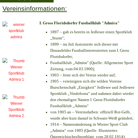
Vereinsinformationen:
I. Gross Floridsdorfer Fussballklub "Admira"
1897 – gab es bereits in Jedlesee einen Sportklub
„Sturm“;
1899 – im Juli fusionierte sich dieser mit
Donaufelder Fussballinteressierten zum I. Gross
Floridsdorfer
;
Fussballklub „Admira“ (Quelle: Allgemeine Sport
Zeitung, vom 04.03.1900);
1903 – löste sich der Verein wieder auf;
1905 – vereinigten sich die wilden Vereine
Burschenschaft „Einigkeit“ Jedlesee und Jedleseer
Sportklub „Vindobona“ und nahmen dabei wieder
den ehemaligen Namen I. Gross Floridsdorfer
Fussballklub „Admira“
von 1905 an – Vereinsfarben: offiziell Rot-Gelb,
wurde aber kurz darauf in Schwarz-Weiß geändert;
1914 – Namensänderung in Wiener Sport Club
„Admira“ von 1905 (Quelle: Illustriertes
ÖsterreichischesSportblatt, vom 28.02.1914);