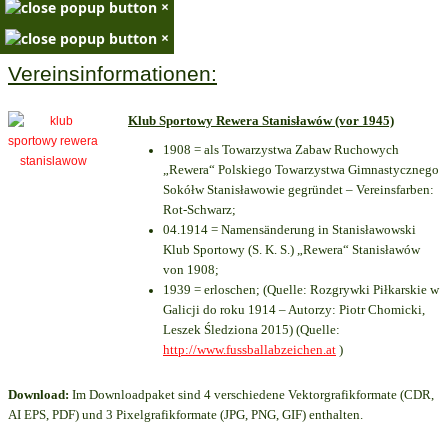
×
×
Vereinsinformationen:
Klub Sportowy Rewera Stanisławów (vor 1945)
1908 = als Towarzystwa Zabaw Ruchowych
„Rewera“ Polskiego Towarzystwa Gimnastycznego
Sokółw Stanisławowie gegründet – Vereinsfarben:
Rot-Schwarz;
04.1914 = Namensänderung in Stanisławowski
Klub Sportowy (S. K. S.) „Rewera“ Stanisławów
von 1908;
1939 = erloschen; (Quelle: Rozgrywki Piłkarskie w
Galicji do roku 1914 – Autorzy: Piotr Chomicki,
Leszek Śledziona 2015) (Quelle:
http://www.fussballabzeichen.at
)
Download:
Im Downloadpaket sind 4 verschiedene Vektorgrafikformate (CDR,
AI EPS, PDF) und 3 Pixelgrafikformate (JPG, PNG, GIF) enthalten.