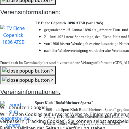
Vereinsinformationen:
TV Eiche Cöpenick 1896 ATSB (vor 1945)
gegründet am 15. Januar 1896 als „Arbeiter-Turn- un
21. Juni 1921 neue Sportanlage, der „Eiche-Platz u
von 1986 bis zur Wende gab es eine kurzzeitige Nam
nach der Wiedervereinigung wurde der alte Vereinsna
Download:
Im Downloadpaket sind 4 verschiedene Vektorgrafikformate (CDR, AI E
×
×
Vereinsinformationen:
Sport Klub "Rudolfsheimer Sparta"
Wir benutzen Cookies
1909 = als Sport Klub Rudolfsheimer „Sparta“ gegründ
Wir nutzen Cookies auf unserer Website. Einige von ihnen s
Anfang 1910 Beitritt zum Österreichischen Fussball Ve
verbessern (Tracking Cookies). Sie können selbst entscheid
(Quelle: Neues Wiener Tagblatt, vom 01.10.1910)
Funktionalitäten der Seite zur Verfügung stehen.