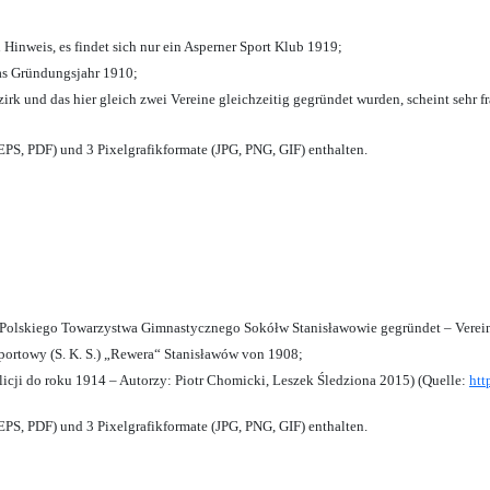
 Hinweis, es findet sich nur ein Asperner Sport Klub 1919
;
das Gründungsjahr 1910
;
zirk und das hier gleich zwei Vereine gleichzeitig gegründet wurden, scheint sehr fr
PS, PDF) und 3 Pixelgrafikformate (JPG, PNG, GIF) enthalten.
olskiego Towarzystwa Gimnastycznego Sokółw Stanisławowie gegründet – Verein
ortowy (S. K. S.) „Rewera“ Stanisławów von 1908;
licji do roku 1914 – Autorzy: Piotr Chomicki, Leszek Śledziona 2015) (Quelle:
htt
PS, PDF) und 3 Pixelgrafikformate (JPG, PNG, GIF) enthalten.