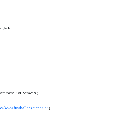
aglich.
sfarben: Rot-Schwarz;
p://www.fussballabzeichen.at
)