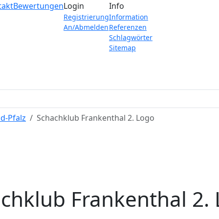
takt
Bewertungen
Login
Info
Registrierung
Information
An/Abmelden
Referenzen
Schlagwörter
Sitemap
d-Pfalz
Schachklub Frankenthal 2. Logo
chklub Frankenthal 2.