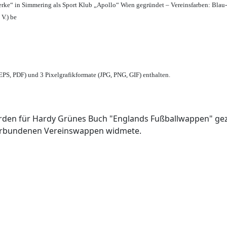
erke“ in Simmering als Sport Klub „Apollo“ Wien gegründet – Vereinsfarben: Blau
 V.) be
PS, PDF) und 3 Pixelgrafikformate (JPG, PNG, GIF) enthalten.
den für Hardy Grünes Buch "Englands Fußballwappen" geze
verbundenen Vereinswappen widmete.