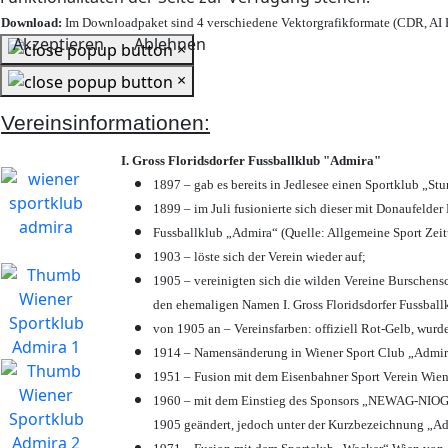
Download:
Im Downloadpaket sind 4 verschiedene Vektorgrafikformate (CDR, AI E
Akzeptieren
Ablehnen
×
×
Vereinsinformationen:
I. Gross Floridsdorfer Fussballklub "Admira"
1897 – gab es bereits in Jedlesee einen Sportklub „St
1899 – im Juli fusionierte sich dieser mit Donaufelder 
Fussballklub „Admira“ (Quelle: Allgemeine Sport Zei
1903 – löste sich der Verein wieder auf;
1905 – vereinigten sich die wilden Vereine Burschens
den ehemaligen Namen I. Gross Floridsdorfer Fussbal
von 1905 an – Vereinsfarben: offiziell Rot-Gelb, wurd
1914 – Namensänderung in Wiener Sport Club „Admira“ 
1951 – Fusion mit dem Eisenbahner Sport Verein Wie
1960 – mit dem Einstieg des Sponsors „NEWAG-NIOGAS
1905 geändert, jedoch unter der Kurzbezeichnung „Ad