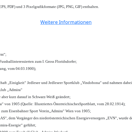
PS, PDF) und 3 Pixelgrafikformate (JPG, PNG, GIF) enthalten.
Weitere Informationen
urm“;
Fussballinteressierten zum I. Gross Floridsdorfer
;
tung, vom 04.03.1900);
chaft „Einigkeit“ Jedlesee und Jedleseer Sportklub „Vindobona“ und nahmen dabei
lklub „Admira“
e aber kurz darauf in Schwarz-Weiß geändert;
von 1905 (Quelle: Illustriertes ÖsterreichischesSportblatt, vom 28.02.1914);
n zum Eisenbahner Sport Verein„Admira“ Wien von 1905;
“, dem Vorgänger des niederösterreichischen Energieversorgers „EVN“, wurde de
mira-Energie“ geführt;