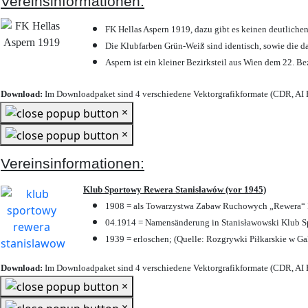
Vereinsinformationen:
FK Hellas Aspern 1919, dazu gibt es keinen deutlichen
Die Klubfarben Grün-Weiß sind identisch, sowie die 
Aspern ist ein kleiner Bezirksteil aus Wien dem 22. Be
Download:
Im Downloadpaket sind 4 verschiedene Vektorgrafikformate (CDR, AI E
×
×
Vereinsinformationen:
Klub Sportowy Rewera Stanisławów (vor 1945)
1908 = als Towarzystwa Zabaw Ruchowych „Rewera“ P
04.1914 = Namensänderung in Stanisławowski Klub Sp
1939 = erloschen; (Quelle: Rozgrywki Piłkarskie w Ga
Download:
Im Downloadpaket sind 4 verschiedene Vektorgrafikformate (CDR, AI E
×
×