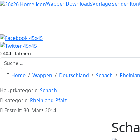
Home
Wappen
Downloads
Vorlage senden
Kon
2404 Dateien
Suchen
Home
Wappen
Deutschland
Schach
Rheinlan
Hauptkategorie:
Schach
Kategorie:
Rheinland-Pfalz
Erstellt: 30. März 2014
Scha