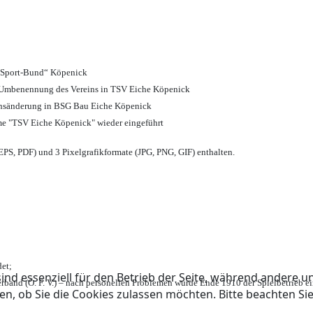
d Sport-Bund“ Köpenick
nd Umbenennung des Vereins in TSV Eiche Köpenick
ensänderung in BSG Bau Eiche Köpenick
me "TSV Eiche Köpenick" wieder eingeführt
PS, PDF) und 3 Pixelgrafikformate (JPG, PNG, GIF) enthalten.
et;
ind essenziell für den Betrieb der Seite, während andere u
rband (Ö. F. V.) – nach personellen Problemen wurde Ende 1910 der Spielbetrieb e
en, ob Sie die Cookies zulassen möchten. Bitte beachten Si