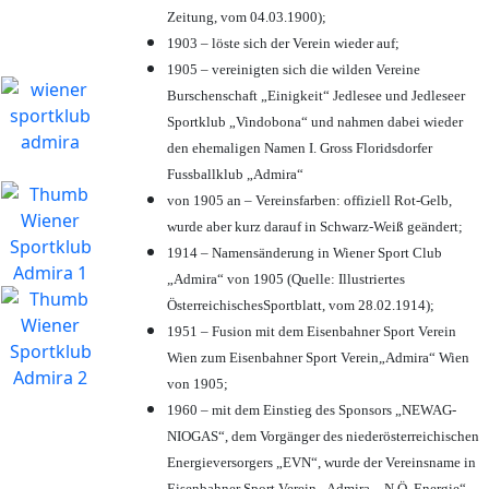
Zeitung, vom 04.03.1900);
1903 – löste sich der Verein wieder auf;
1905 – vereinigten sich die wilden Vereine
Burschenschaft „Einigkeit“ Jedlesee und Jedleseer
Sportklub „Vindobona“ und nahmen dabei wieder
den ehemaligen Namen I. Gross Floridsdorfer
Fussballklub „Admira“
von 1905 an – Vereinsfarben: offiziell Rot-Gelb,
wurde aber kurz darauf in Schwarz-Weiß geändert;
1914 – Namensänderung in Wiener Sport Club
„Admira“ von 1905 (Quelle: Illustriertes
ÖsterreichischesSportblatt, vom 28.02.1914);
1951 – Fusion mit dem Eisenbahner Sport Verein
Wien zum Eisenbahner Sport Verein„Admira“ Wien
von 1905;
1960 – mit dem Einstieg des Sponsors „NEWAG-
NIOGAS“, dem Vorgänger des niederösterreichischen
Energieversorgers „EVN“, wurde der Vereinsname in
Eisenbahner Sport Verein „Admira – N.Ö. Energie“