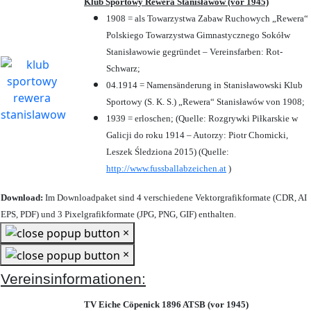
Klub Sportowy Rewera Stanisławów (vor 1945)
1908 = als Towarzystwa Zabaw Ruchowych „Rewera“
Polskiego Towarzystwa Gimnastycznego Sokółw
Stanisławowie gegründet – Vereinsfarben: Rot-
Schwarz;
04.1914 = Namensänderung in Stanisławowski Klub
Sportowy (S. K. S.) „Rewera“ Stanisławów von 1908;
1939 = erloschen; (Quelle: Rozgrywki Piłkarskie w
Galicji do roku 1914 – Autorzy: Piotr Chomicki,
Leszek Śledziona 2015) (Quelle:
http://www.fussballabzeichen.at
)
Download:
Im Downloadpaket sind 4 verschiedene Vektorgrafikformate (CDR, AI
EPS, PDF) und 3 Pixelgrafikformate (JPG, PNG, GIF) enthalten.
×
×
Vereinsinformationen:
TV Eiche Cöpenick 1896 ATSB (vor 1945)