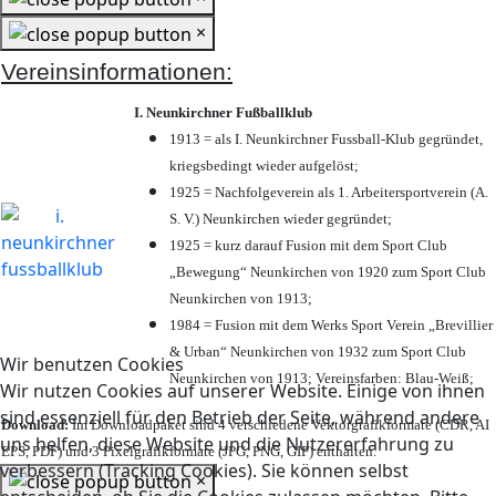
×
Vereinsinformationen:
I. Neunkirchner Fußballklub
1913 = als I. Neunkirchner Fussball-Klub gegründet,
kriegsbedingt wieder aufgelöst;
1925 = Nachfolgeverein als 1. Arbeitersportverein (A.
S. V.) Neunkirchen wieder gegründet;
1925 = kurz darauf Fusion mit dem Sport Club
„Bewegung“ Neunkirchen von 1920 zum Sport Club
Neunkirchen von 1913;
1984 = Fusion mit dem Werks Sport Verein „Brevillier
& Urban“ Neunkirchen von 1932 zum Sport Club
Wir benutzen Cookies
Neunkirchen von 1913; Vereinsfarben: Blau-Weiß;
Wir nutzen Cookies auf unserer Website. Einige von ihnen
sind essenziell für den Betrieb der Seite, während andere
Download:
Im Downloadpaket sind 4 verschiedene Vektorgrafikformate (CDR, AI
uns helfen, diese Website und die Nutzererfahrung zu
EPS, PDF) und 3 Pixelgrafikformate (JPG, PNG, GIF) enthalten.
verbessern (Tracking Cookies). Sie können selbst
×