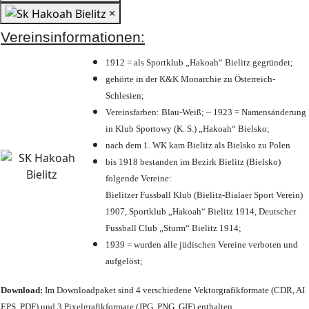
×
Vereinsinformationen:
1912 = als Sportklub „Hakoah“ Bielitz gegründet;
gehörte in der K&K Monarchie zu Österreich-
Schlesien;
Vereinsfarben: Blau-Weiß; – 1923 = Namensänderung
in Klub Sportowy (K. S.) „Hakoah“ Bielsko;
nach dem 1. WK kam Bielitz als Bielsko zu Polen
bis 1918 bestanden im Bezirk Bielitz (Bielsko)
folgende Vereine:
Bielitzer Fussball Klub (Bielitz-Bialaer Sport Verein)
1907, Sportklub „Hakoah“ Bielitz 1914, Deutscher
Fussball Club „Sturm“ Bielitz 1914;
1939 = wurden alle jüdischen Vereine verboten und
aufgelöst;
Download:
Im Downloadpaket sind 4 verschiedene Vektorgrafikformate (CDR, AI
EPS, PDF) und 3 Pixelgrafikformate (JPG, PNG, GIF) enthalten.