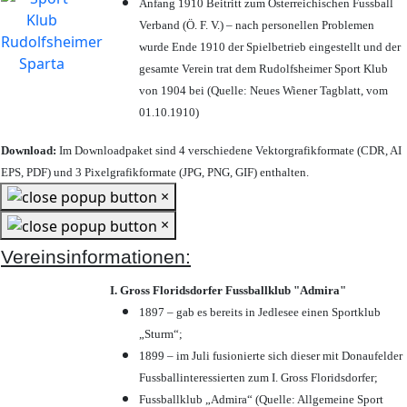
Anfang 1910 Beitritt zum Österreichischen Fussball
Verband (Ö. F. V.) – nach personellen Problemen
wurde Ende 1910 der Spielbetrieb eingestellt und der
gesamte Verein trat dem Rudolfsheimer Sport Klub
von 1904 bei (Quelle: Neues Wiener Tagblatt, vom
01.10.1910)
Download:
Im Downloadpaket sind 4 verschiedene Vektorgrafikformate (CDR, AI
EPS, PDF) und 3 Pixelgrafikformate (JPG, PNG, GIF) enthalten.
×
×
Vereinsinformationen:
I. Gross Floridsdorfer Fussballklub "Admira"
1897 – gab es bereits in Jedlesee einen Sportklub
„Sturm“;
1899 – im Juli fusionierte sich dieser mit Donaufelder
Fussballinteressierten zum I. Gross Floridsdorfer
;
Fussballklub „Admira“ (Quelle: Allgemeine Sport