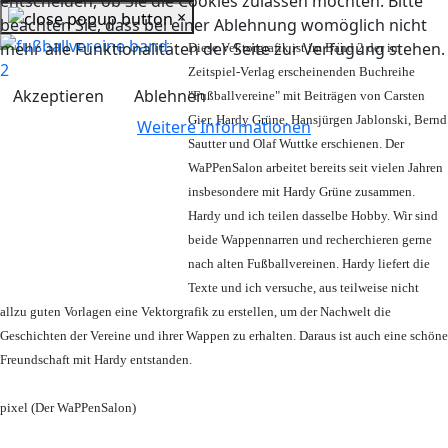
entscheiden, ob Sie die Cookies zulassen möchten. Bitte
×
beachten Sie, dass bei einer Ablehnung womöglich nicht
mehr alle Funktionalitäten der Seite zur Verfügung stehen.
Diese Vektorgrafik ist im Band 2 der im
Zeitspiel-Verlag erscheinenden Buchreihe
Akzeptieren
Ablehnen
"Fußballvereine" mit Beiträgen von Carsten
Gier, Hardy Grüne, Hansjürgen Jablonski, Bernd
Weitere Informationen
Sautter und Olaf Wuttke erschienen. Der
WaPPenSalon arbeitet bereits seit vielen Jahren
insbesondere mit Hardy Grüne zusammen.
Hardy und ich teilen dasselbe Hobby. Wir sind
beide Wappennarren und recherchieren gerne
nach alten Fußballvereinen. Hardy liefert die
Texte und ich versuche, aus teilweise nicht
allzu guten Vorlagen eine Vektorgrafik zu erstellen, um der Nachwelt die
Geschichten der Vereine und ihrer Wappen zu erhalten. Daraus ist auch eine schöne
Freundschaft mit Hardy entstanden.
pixel (Der WaPPenSalon)