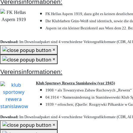
Vereinsinformationen:
FK Hellas Aspern 1919, dazu gibt es keinen deutlichen
Die Klubfarben Grün-Weiß sind identisch, sowie die 
Aspern ist ein kleiner Bezirksteil aus Wien dem 22. Be
Download:
Im Downloadpaket sind 4 verschiedene Vektorgrafikformate (CDR, AI E
×
×
Vereinsinformationen:
Klub Sportowy Rewera Stanisławów (vor 1945)
1908 = als Towarzystwa Zabaw Ruchowych „Rewera“ P
04.1914 = Namensänderung in Stanisławowski Klub Sp
1939 = erloschen; (Quelle: Rozgrywki Piłkarskie w Ga
Download:
Im Downloadpaket sind 4 verschiedene Vektorgrafikformate (CDR, AI E
×