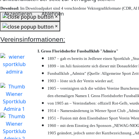
Download:
Im Downloadpaket sind 4 verschiedene Vektorgrafikformate (CDR, AI E
Akzeptieren
Ablehnen
×
×
Vereinsinformationen:
I. Gross Floridsdorfer Fussballklub "Admira"
1897 – gab es bereits in Jedlesee einen Sportklub „St
1899 – im Juli fusionierte sich dieser mit Donaufelder 
Fussballklub „Admira“ (Quelle: Allgemeine Sport Zei
1903 – löste sich der Verein wieder auf;
1905 – vereinigten sich die wilden Vereine Burschens
den ehemaligen Namen I. Gross Floridsdorfer Fussbal
von 1905 an – Vereinsfarben: offiziell Rot-Gelb, wurd
1914 – Namensänderung in Wiener Sport Club „Admira“ 
1951 – Fusion mit dem Eisenbahner Sport Verein Wie
1960 – mit dem Einstieg des Sponsors „NEWAG-NIOGAS
1905 geändert, jedoch unter der Kurzbezeichnung „Ad