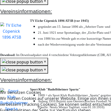
×
Vereinsinformationen:
TV Eiche Cöpenick 1896 ATSB (vor 1945)
gegründet am 15. Januar 1896 als „Arbeiter-Turn- un
21. Juni 1921 neue Sportanlage, der „Eiche-Platz u
von 1986 bis zur Wende gab es eine kurzzeitige Nam
nach der Wiedervereinigung wurde der alte Vereinsna
Download:
Im Downloadpaket sind 4 verschiedene Vektorgrafikformate (CDR, AI E
×
×
Vereinsinformationen:
Sport Klub "Rudolfsheimer Sparta"
Wir benutzen Cookies
1909 = als Sport Klub Rudolfsheimer „Sparta“ gegründ
Wir nutzen Cookies auf unserer Website. Einige von ihnen s
Anfang 1910 Beitritt zum Österreichischen Fussball Ve
verbessern (Tracking Cookies). Sie können selbst entscheid
(Quelle: Neues Wiener Tagblatt, vom 01.10.1910)
Funktionalitäten der Seite zur Verfügung stehen.