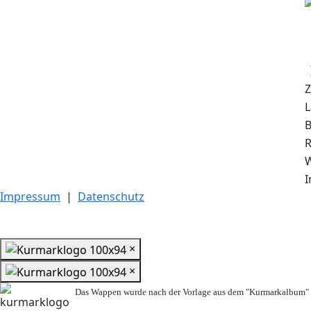
Z
L
B
R
I
Impressum
|
Datenschutz
×
×
Das Wappen wurde nach der Vorlage aus dem "Kurmarkalbum" n