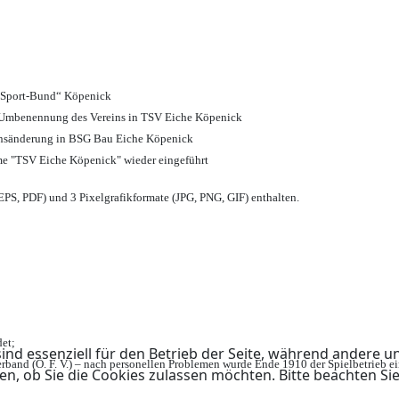
d Sport-Bund“ Köpenick
nd Umbenennung des Vereins in TSV Eiche Köpenick
ensänderung in BSG Bau Eiche Köpenick
me "TSV Eiche Köpenick" wieder eingeführt
PS, PDF) und 3 Pixelgrafikformate (JPG, PNG, GIF) enthalten.
et;
ind essenziell für den Betrieb der Seite, während andere u
rband (Ö. F. V.) – nach personellen Problemen wurde Ende 1910 der Spielbetrieb e
en, ob Sie die Cookies zulassen möchten. Bitte beachten Si