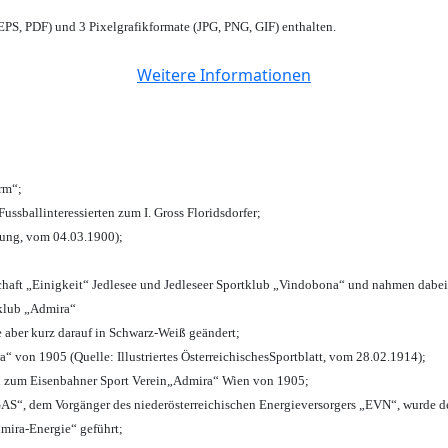
PS, PDF) und 3 Pixelgrafikformate (JPG, PNG, GIF) enthalten.
Weitere Informationen
urm“;
Fussballinteressierten zum I. Gross Floridsdorfer
;
tung, vom 04.03.1900);
chaft „Einigkeit“ Jedlesee und Jedleseer Sportklub „Vindobona“ und nahmen dabei
lklub „Admira“
e aber kurz darauf in Schwarz-Weiß geändert;
von 1905 (Quelle: Illustriertes ÖsterreichischesSportblatt, vom 28.02.1914);
n zum Eisenbahner Sport Verein„Admira“ Wien von 1905;
“, dem Vorgänger des niederösterreichischen Energieversorgers „EVN“, wurde de
mira-Energie“ geführt;