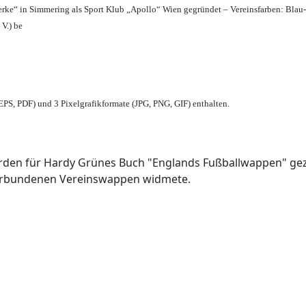
erke“ in Simmering als Sport Klub „Apollo“ Wien gegründet – Vereinsfarben: Blau
 V.) be
PS, PDF) und 3 Pixelgrafikformate (JPG, PNG, GIF) enthalten.
den für Hardy Grünes Buch "Englands Fußballwappen" geze
verbundenen Vereinswappen widmete.