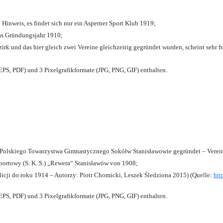
 Hinweis, es findet sich nur ein Asperner Sport Klub 1919
;
das Gründungsjahr 1910
;
zirk und das hier gleich zwei Vereine gleichzeitig gegründet wurden, scheint sehr fr
PS, PDF) und 3 Pixelgrafikformate (JPG, PNG, GIF) enthalten.
olskiego Towarzystwa Gimnastycznego Sokółw Stanisławowie gegründet – Verein
ortowy (S. K. S.) „Rewera“ Stanisławów von 1908;
licji do roku 1914 – Autorzy: Piotr Chomicki, Leszek Śledziona 2015) (Quelle:
htt
PS, PDF) und 3 Pixelgrafikformate (JPG, PNG, GIF) enthalten.