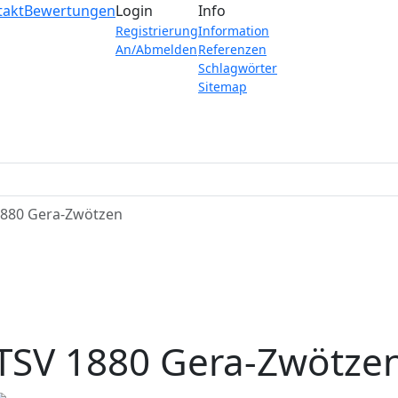
takt
Bewertungen
Login
Info
Registrierung
Information
An/Abmelden
Referenzen
Schlagwörter
Sitemap
1880 Gera-Zwötzen
TSV 1880 Gera-Zwötze