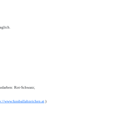
aglich.
sfarben: Rot-Schwarz;
p://www.fussballabzeichen.at
)