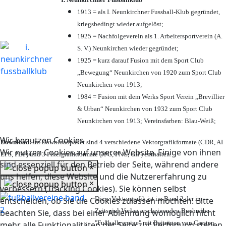
1913 = als I. Neunkirchner Fussball-Klub gegründet,
kriegsbedingt wieder aufgelöst;
1925 = Nachfolgeverein als 1. Arbeitersportverein (A.
S. V.) Neunkirchen wieder gegründet;
1925 = kurz darauf Fusion mit dem Sport Club
„Bewegung“ Neunkirchen von 1920 zum Sport Club
Neunkirchen von 1913;
1984 = Fusion mit dem Werks Sport Verein „Brevillier
& Urban“ Neunkirchen von 1932 zum Sport Club
Neunkirchen von 1913; Vereinsfarben: Blau-Weiß;
Wir benutzen Cookies
Download:
Im Downloadpaket sind 4 verschiedene Vektorgrafikformate (CDR, AI
Wir nutzen Cookies auf unserer Website. Einige von ihnen
EPS, PDF) und 3 Pixelgrafikformate (JPG, PNG, GIF) enthalten.
sind essenziell für den Betrieb der Seite, während andere
×
uns helfen, diese Website und die Nutzererfahrung zu
×
verbessern (Tracking Cookies). Sie können selbst
Diese Vektorgrafik ist im Band 2 der im
entscheiden, ob Sie die Cookies zulassen möchten. Bitte
Zeitspiel-Verlag erscheinenden Buchreihe
beachten Sie, dass bei einer Ablehnung womöglich nicht
"Fußballvereine" mit Beiträgen von Carsten
mehr alle Funktionalitäten der Seite zur Verfügung stehen.