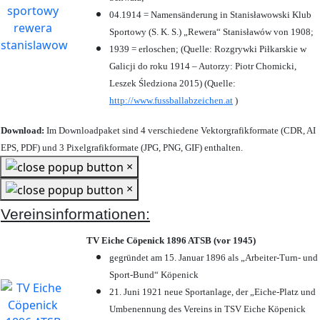
04.1914 = Namensänderung in Stanisławowski Klub
Sportowy (S. K. S.) „Rewera“ Stanisławów von 1908;
1939 = erloschen; (Quelle: Rozgrywki Piłkarskie w
Galicji do roku 1914 – Autorzy: Piotr Chomicki,
Leszek Śledziona 2015) (Quelle:
http://www.fussballabzeichen.at
)
Download:
Im Downloadpaket sind 4 verschiedene Vektorgrafikformate (CDR, AI
EPS, PDF) und 3 Pixelgrafikformate (JPG, PNG, GIF) enthalten.
×
×
Vereinsinformationen:
TV Eiche Cöpenick 1896 ATSB (vor 1945)
gegründet am 15. Januar 1896 als „Arbeiter-Turn- und
Sport-Bund“ Köpenick
21. Juni 1921 neue Sportanlage, der „Eiche-Platz und
Umbenennung des Vereins in TSV Eiche Köpenick