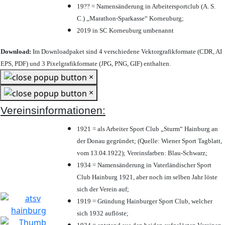
19?? = Namensänderung in Arbeitersportclub (A. S.
C.) „Marathon-Sparkasse“ Korneuburg;
2019 in SC Korneuburg umbenannt
Download:
Im Downloadpaket sind 4 verschiedene Vektorgrafikformate (CDR, AI
EPS, PDF) und 3 Pixelgrafikformate (JPG, PNG, GIF) enthalten.
×
×
Vereinsinformationen:
1921 = als Arbeiter Sport Club „Sturm“ Hainburg an
der Donau gegründet; (Quelle: Wiener Sport Tagblatt,
vom 13.04.1922); Vereinsfarben: Blau-Schwarz;
1934 = Namensänderung in Vaterländischer Sport
Club Hainburg 1921, aber noch im selben Jahr löste
sich der Verein auf;
1919 = Gründung Hainburger Sport Club, welcher
sich 1932 auflöste;