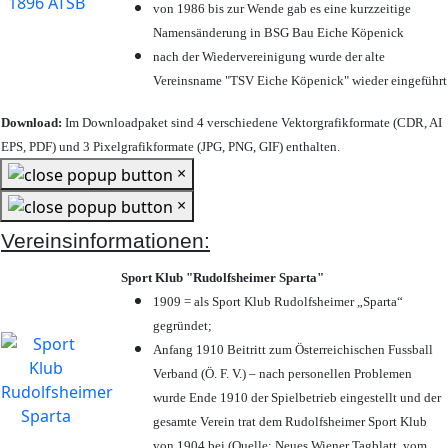
von 1986 bis zur Wende gab es eine kurzzeitige
Namensänderung in BSG Bau Eiche Köpenick
nach der Wiedervereinigung wurde der alte
Vereinsname "TSV Eiche Köpenick" wieder eingeführt
Download:
Im Downloadpaket sind 4 verschiedene Vektorgrafikformate (CDR, AI
EPS, PDF) und 3 Pixelgrafikformate (JPG, PNG, GIF) enthalten.
×
×
Vereinsinformationen:
Sport Klub "Rudolfsheimer Sparta"
1909 = als Sport Klub Rudolfsheimer „Sparta“
gegründet;
Anfang 1910 Beitritt zum Österreichischen Fussball
Verband (Ö. F. V.) – nach personellen Problemen
wurde Ende 1910 der Spielbetrieb eingestellt und der
gesamte Verein trat dem Rudolfsheimer Sport Klub
von 1904 bei (Quelle: Neues Wiener Tagblatt, vom