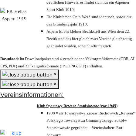
deutlichen Hinweis, es findet sich nur ein Asperner
Sport Klub 1919
;
Die Klubfarben Grün-Weiß sind identisch, sowie die
das Gründungsjahr 1910
;
Aspern ist ein kleiner Bezirksteil aus Wien dem 22.
Bezirk und das hier gleich zwei Vereine gleichzeitig
gegründet wurden, scheint sehr fraglich.
Download:
Im Downloadpaket sind 4 verschiedene Vektorgrafikformate (CDR, AI
EPS, PDF) und 3 Pixelgrafikformate (JPG, PNG, GIF) enthalten.
×
×
Vereinsinformationen:
Klub Sportowy Rewera Stanisławów (vor 1945)
1908 = als Towarzystwa Zabaw Ruchowych „Rewera“
Polskiego Towarzystwa Gimnastycznego Sokółw
Stanisławowie gegründet – Vereinsfarben: Rot-
Schwarz;