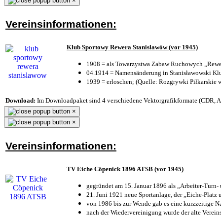
×
Vereinsinformationen:
Klub Sportowy Rewera Stanisławów (vor 1945)
1908 = als Towarzystwa Zabaw Ruchowych „Rewer
04.1914 = Namensänderung in Stanisławowski Klu
1939 = erloschen; (Quelle: Rozgrywki Piłkarskie 
Download:
Im Downloadpaket sind 4 verschiedene Vektorgrafikformate (CDR, AI 
×
×
Vereinsinformationen:
TV Eiche Cöpenick 1896 ATSB (vor 1945)
gegründet am 15. Januar 1896 als „Arbeiter-Turn
21. Juni 1921 neue Sportanlage, der „Eiche-Plat
von 1986 bis zur Wende gab es eine kurzzeitige
nach der Wiedervereinigung wurde der alte Verei