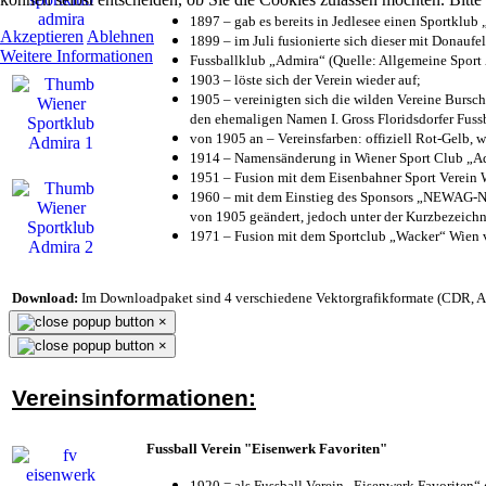
1897 – gab es bereits in Jedlesee einen Sportklub
Akzeptieren
Ablehnen
1899 – im Juli fusionierte sich dieser mit Donaufel
Weitere Informationen
Fussballklub „Admira“ (Quelle: Allgemeine Sport
1903 – löste sich der Verein wieder auf;
1905 – vereinigten sich die wilden Vereine Bursc
den ehemaligen Namen I. Gross Floridsdorfer Fus
von 1905 an – Vereinsfarben: offiziell Rot-Gelb, 
1914 – Namensänderung in Wiener Sport Club „Admi
1951 – Fusion mit dem Eisenbahner Sport Verein
1960 – mit dem Einstieg des Sponsors „NEWAG-NI
von 1905 geändert, jedoch unter der Kurzbezeich
1971 – Fusion mit dem Sportclub „Wacker“ Wien
Download:
Im Downloadpaket sind 4 verschiedene Vektorgrafikformate (CDR, AI 
×
×
Vereinsinformationen:
Fussball Verein "Eisenwerk Favoriten"
1920 = als Fussball Verein „Eisenwerk Favoriten“