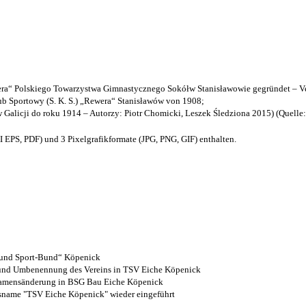
a“ Polskiego Towarzystwa Gimnastycznego Sokółw Stanisławowie gegründet – Ve
b Sportowy (S. K. S.) „Rewera“ Stanisławów von 1908;
w Galicji do roku 1914 – Autorzy: Piotr Chomicki, Leszek Śledziona 2015) (Quelle
EPS, PDF) und 3 Pixelgrafikformate (JPG, PNG, GIF) enthalten.
- und Sport-Bund“ Köpenick
z und Umbenennung des Vereins in TSV Eiche Köpenick
 Namensänderung in BSG Bau Eiche Köpenick
nsname "TSV Eiche Köpenick" wieder eingeführt