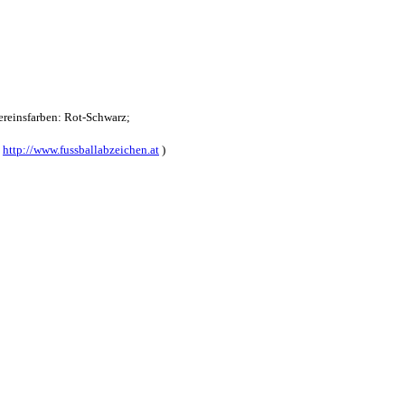
reinsfarben: Rot-Schwarz;
:
http://www.fussballabzeichen.at
)