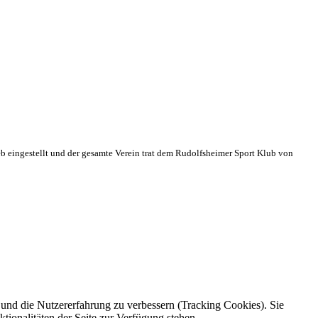
eb eingestellt und der gesamte Verein trat dem Rudolfsheimer Sport Klub von
e und die Nutzererfahrung zu verbessern (Tracking Cookies). Sie
tionalitäten der Seite zur Verfügung stehen.