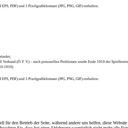
EPS, PDF) und 3 Pixelgrafikformate (JPG, PNG, GIF) enthalten.
ründet;
l Verband (Ö. F. V.) – nach personellen Problemen wurde Ende 1910 der Spielbetri
.10.1910)
EPS, PDF) und 3 Pixelgrafikformate (JPG, PNG, GIF) enthalten.
ell für den Betrieb der Seite, während andere uns helfen, diese Websit
 beachten Sie, dass bei einer Ablehnung womöglich nicht mehr alle Funk