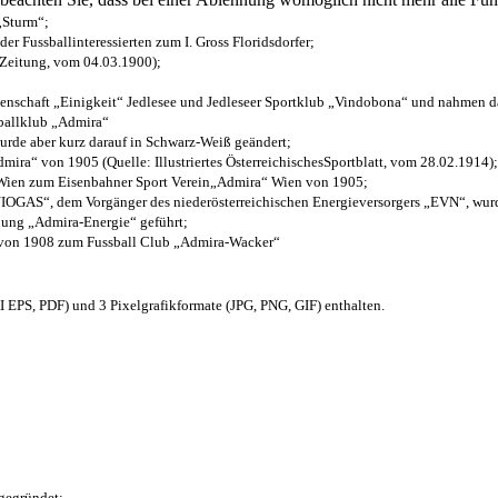
 „Sturm“;
der Fussballinteressierten zum I. Gross Floridsdorfer
;
 Zeitung, vom 04.03.1900);
henschaft „Einigkeit“ Jedlesee und Jedleseer Sportklub „Vindobona“ und nahmen d
sballklub „Admira“
wurde aber kurz darauf in Schwarz-Weiß geändert;
ra“ von 1905 (Quelle: Illustriertes ÖsterreichischesSportblatt, vom 28.02.1914);
 Wien zum Eisenbahner Sport Verein„Admira“ Wien von 1905;
OGAS“, dem Vorgänger des niederösterreichischen Energieversorgers „EVN“, wurde
nung „Admira-Energie“ geführt;
 von 1908 zum Fussball Club „Admira-Wacker“
EPS, PDF) und 3 Pixelgrafikformate (JPG, PNG, GIF) enthalten.
 gegründet;