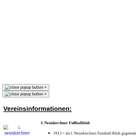
×
×
Vereinsinformationen:
I. Neunkirchner Fußballklub
1913 = als I. Neunkirchner Fussball-Klub gegründe