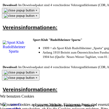
Download:
Im Downloadpaket sind 4 verschiedene Vektorgrafikformate (CDR, AI 
×
×
Vereinsinformationen:
Sport Klub "Rudolfsheimer Sparta"
1909 = als Sport Klub Rudolfsheimer „Sparta“ geg
Anfang 1910 Beitritt zum Österreichischen Fussbal
1904 bei (Quelle: Neues Wiener Tagblatt, vom 01
Download:
Im Downloadpaket sind 4 verschiedene Vektorgrafikformate (CDR, AI 
×
×
Vereinsinformationen:
Wir benutzen Cookies
Wir nutzen Cookies auf unserer Website. Einige von ihnen sind essenzi
I. Gross Floridsdorfer Fussballklub "Admira"
können selbst entscheiden, ob Sie die Cookies zulassen möchten. Bitte