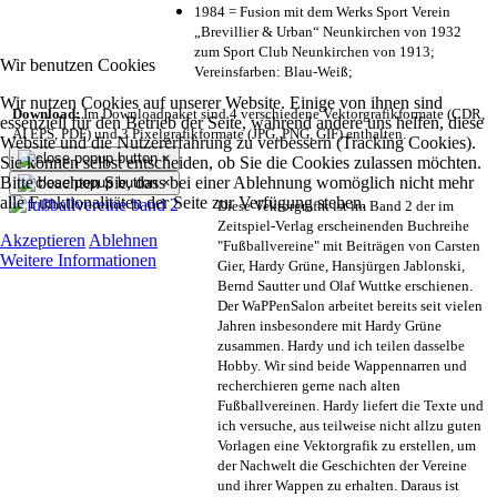
1984 = Fusion mit dem Werks Sport Verein
„Brevillier & Urban“ Neunkirchen von 1932
zum Sport Club Neunkirchen von 1913;
Wir benutzen Cookies
Vereinsfarben: Blau-Weiß;
Wir nutzen Cookies auf unserer Website. Einige von ihnen sind
Download:
Im Downloadpaket sind 4 verschiedene Vektorgrafikformate (CDR,
essenziell für den Betrieb der Seite, während andere uns helfen, diese
AI EPS, PDF) und 3 Pixelgrafikformate (JPG, PNG, GIF) enthalten.
Website und die Nutzererfahrung zu verbessern (Tracking Cookies).
×
Sie können selbst entscheiden, ob Sie die Cookies zulassen möchten.
Bitte beachten Sie, dass bei einer Ablehnung womöglich nicht mehr
×
alle Funktionalitäten der Seite zur Verfügung stehen.
Diese Vektorgrafik ist im Band 2 der im
Zeitspiel-Verlag erscheinenden Buchreihe
Akzeptieren
Ablehnen
"Fußballvereine" mit Beiträgen von Carsten
Weitere Informationen
Gier, Hardy Grüne, Hansjürgen Jablonski,
Bernd Sautter und Olaf Wuttke erschienen.
Der WaPPenSalon arbeitet bereits seit vielen
Jahren insbesondere mit Hardy Grüne
zusammen. Hardy und ich teilen dasselbe
Hobby. Wir sind beide Wappennarren und
recherchieren gerne nach alten
Fußballvereinen. Hardy liefert die Texte und
ich versuche, aus teilweise nicht allzu guten
Vorlagen eine Vektorgrafik zu erstellen, um
der Nachwelt die Geschichten der Vereine
und ihrer Wappen zu erhalten. Daraus ist