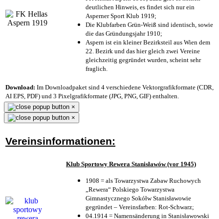
deutlichen Hinweis, es findet sich nur ein
Asperner Sport Klub 1919
;
Die Klubfarben Grün-Weiß sind identisch, sowie
die das Gründungsjahr 1910
;
Aspern ist ein kleiner Bezirksteil aus Wien dem
22. Bezirk und das hier gleich zwei Vereine
gleichzeitig gegründet wurden, scheint sehr
fraglich.
Download:
Im Downloadpaket sind 4 verschiedene Vektorgrafikformate (CDR,
AI EPS, PDF) und 3 Pixelgrafikformate (JPG, PNG, GIF) enthalten.
×
×
Vereinsinformationen:
Klub Sportowy Rewera Stanisławów (vor 1945)
1908 = als Towarzystwa Zabaw Ruchowych
„Rewera“ Polskiego Towarzystwa
Gimnastycznego Sokółw Stanisławowie
gegründet – Vereinsfarben: Rot-Schwarz;
04.1914 = Namensänderung in Stanisławowski