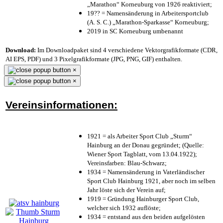
„Marathon“ Korneuburg von 1926 reaktiviert;
19?? = Namensänderung in Arbeitersportclub
(A. S. C.) „Marathon-Sparkasse“ Korneuburg;
2019 in SC Korneuburg umbenannt
Download:
Im Downloadpaket sind 4 verschiedene Vektorgrafikformate (CDR,
AI EPS, PDF) und 3 Pixelgrafikformate (JPG, PNG, GIF) enthalten.
×
×
Vereinsinformationen:
1921 = als Arbeiter Sport Club „Sturm“
Hainburg an der Donau gegründet; (Quelle:
Wiener Sport Tagblatt, vom 13.04.1922);
Vereinsfarben: Blau-Schwarz;
1934 = Namensänderung in Vaterländischer
Sport Club Hainburg 1921, aber noch im selben
Jahr löste sich der Verein auf;
1919 = Gründung Hainburger Sport Club,
welcher sich 1932 auflöste;
1934 = entstand aus den beiden aufgelösten