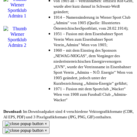
von 1905 an – Vereinsfarben: offiziell Rot-Gelb,
wurde aber kurz darauf in Schwarz-Weiß
geändert;
1914 – Namensänderung in Wiener Sport Club
„Admira“ von 1905 (Quelle: Illustriertes
ÖsterreichischesSportblatt, vom 28.02.1914);
1951 – Fusion mit dem Eisenbahner Sport
Verein Wien zum Eisenbahner Sport
Verein„Admira“ Wien von 1905;
1960 – mit dem Einstieg des Sponsors
„NEWAG-NIOGAS“, dem Vorgänger des
niederösterreichischen Energieversorgers
„EVN“, wurde der Vereinsname in Eisenbahner
Sport Verein „Admira – N.Ö. Energie“ Wien von
1905 geändert, jedoch unter der
Kurzbezeichnung „Admira-Energie“ geführt;
1971 – Fusion mit dem Sportclub „Wacker“
Wien von 1908 zum Fussball Club „Admira-
Wacker“
Download:
Im Downloadpaket sind 4 verschiedene Vektorgrafikformate (CDR,
AI EPS, PDF) und 3 Pixelgrafikformate (JPG, PNG, GIF) enthalten.
×
×