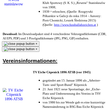
Klub Sportowy (S. K. S.) „Rewera“ Stanisławów
von 1908;
1939 = erloschen; (Quelle: Rozgrywki
Piłkarskie w Galicji do roku 1914 – Autorzy:
Piotr Chomicki, Leszek Śledziona 2015)
(Quelle:
http://www.fussballabzeichen.at
)
Download:
Im Downloadpaket sind 4 verschiedene Vektorgrafikformate (CDR,
AI EPS, PDF) und 3 Pixelgrafikformate (JPG, PNG, GIF) enthalten.
×
×
Vereinsinformationen:
TV Eiche Cöpenick 1896 ATSB (vor 1945)
gegründet am 15. Januar 1896 als „Arbeiter-
Turn- und Sport-Bund“ Köpenick
21. Juni 1921 neue Sportanlage, der „Eiche-
Platz und Umbenennung des Vereins in TSV
Eiche Köpenick
von 1986 bis zur Wende gab es eine kurzzeitige
Namensänderung in BSG Bau Eiche Köpenick