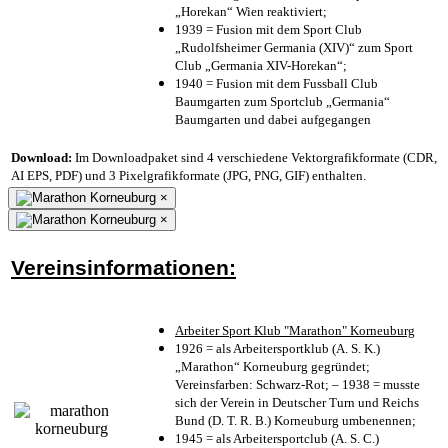
„Horekan“ Wien reaktiviert;
1939 = Fusion mit dem Sport Club
„Rudolfsheimer Germania (XIV)“ zum Sport
Club „Germania XIV-Horekan“;
1940 = Fusion mit dem Fussball Club
Baumgarten zum Sportclub „Germania“
Baumgarten und dabei aufgegangen
Download:
Im Downloadpaket sind 4 verschiedene Vektorgrafikformate (CDR,
AI EPS, PDF) und 3 Pixelgrafikformate (JPG, PNG, GIF) enthalten.
×
×
Vereinsinformationen:
Arbeiter Sport Klub "Marathon" Korneuburg
1926 = als Arbeitersportklub (A. S. K.)
„Marathon“ Korneuburg gegründet;
Vereinsfarben: Schwarz-Rot; – 1938 = musste
sich der Verein in Deutscher Turn und Reichs
Bund (D. T. R. B.) Korneuburg umbenennen;
1945 = als Arbeitersportclub (A. S. C.)