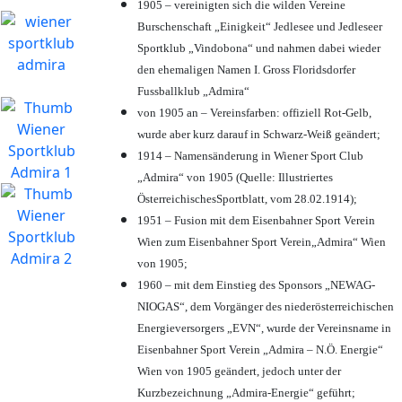
1905 – vereinigten sich die wilden Vereine
Burschenschaft „Einigkeit“ Jedlesee und Jedleseer
Sportklub „Vindobona“ und nahmen dabei wieder
den ehemaligen Namen I. Gross Floridsdorfer
Fussballklub „Admira“
von 1905 an – Vereinsfarben: offiziell Rot-Gelb,
wurde aber kurz darauf in Schwarz-Weiß geändert;
1914 – Namensänderung in Wiener Sport Club
„Admira“ von 1905 (Quelle: Illustriertes
ÖsterreichischesSportblatt, vom 28.02.1914);
1951 – Fusion mit dem Eisenbahner Sport Verein
Wien zum Eisenbahner Sport Verein„Admira“ Wien
von 1905;
1960 – mit dem Einstieg des Sponsors „NEWAG-
NIOGAS“, dem Vorgänger des niederösterreichischen
Energieversorgers „EVN“, wurde der Vereinsname in
Eisenbahner Sport Verein „Admira – N.Ö. Energie“
Wien von 1905 geändert, jedoch unter der
Kurzbezeichnung „Admira-Energie“ geführt;