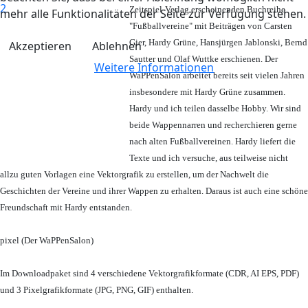
Zeitspiel-Verlag erscheinenden Buchreihe
mehr alle Funktionalitäten der Seite zur Verfügung stehen.
"Fußballvereine" mit Beiträgen von Carsten
Gier, Hardy Grüne, Hansjürgen Jablonski, Bernd
Akzeptieren
Ablehnen
Sautter und Olaf Wuttke erschienen. Der
Weitere Informationen
WaPPenSalon arbeitet bereits seit vielen Jahren
insbesondere mit Hardy Grüne zusammen.
Hardy und ich teilen dasselbe Hobby. Wir sind
beide Wappennarren und recherchieren gerne
nach alten Fußballvereinen. Hardy liefert die
Texte und ich versuche, aus teilweise nicht
allzu guten Vorlagen eine Vektorgrafik zu erstellen, um der Nachwelt die
Geschichten der Vereine und ihrer Wappen zu erhalten. Daraus ist auch eine schöne
Freundschaft mit Hardy entstanden.
pixel (Der WaPPenSalon)
Im Downloadpaket sind 4 verschiedene Vektorgrafikformate (CDR, AI EPS, PDF)
und 3 Pixelgrafikformate (JPG, PNG, GIF) enthalten.