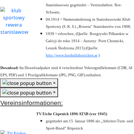
Stanisławowie gegründet – Vereinsfarben: Rot-
Schwarz;
04.1914 = Namensänderung in Stanisławowski Klub
Sportowy (S. K. S.) „Rewera“ Stanisławów von 1908;
1939 = erloschen; (Quelle: Rozgrywki Piłkarskie w
Galicji do roku 1914 – Autorzy: Piotr Chomicki,
Leszek Śledziona 2015) (Quelle:
http://www.fussballabzeichen.at
)
Download:
Im Downloadpaket sind 4 verschiedene Vektorgrafikformate (CDR, AI
EPS, PDF) und 3 Pixelgrafikformate (JPG, PNG, GIF) enthalten.
×
×
Vereinsinformationen:
TV Eiche Cöpenick 1896 ATSB (vor 1945)
gegründet am 15. Januar 1896 als „Arbeiter-Turn- und
Sport-Bund“ Köpenick