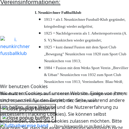
Vereinsinformationen:
I. Neunkirchner Fußballklub
1913 = als I. Neunkirchner Fussball-Klub gegründet,
kriegsbedingt wieder aufgelöst;
1925 = Nachfolgeverein als 1. Arbeitersportverein (A.
S. V.) Neunkirchen wieder gegründet;
1925 = kurz darauf Fusion mit dem Sport Club
„Bewegung“ Neunkirchen von 1920 zum Sport Club
Neunkirchen von 1913;
1984 = Fusion mit dem Werks Sport Verein „Brevillier
& Urban“ Neunkirchen von 1932 zum Sport Club
Neunkirchen von 1913; Vereinsfarben: Blau-Weiß;
Wir benutzen Cookies
Wir nutzen Cookies auf unserer Website. Einige von ihnen
Download:
Im Downloadpaket sind 4 verschiedene Vektorgrafikformate (CDR, AI
sind essenziell für den Betrieb der Seite, während andere
EPS, PDF) und 3 Pixelgrafikformate (JPG, PNG, GIF) enthalten.
uns helfen, diese Website und die Nutzererfahrung zu
×
verbessern (Tracking Cookies). Sie können selbst
×
entscheiden, ob Sie die Cookies zulassen möchten. Bitte
Diese Vektorgrafik ist im Band 2 der im
beachten Sie, dass bei einer Ablehnung womöglich nicht