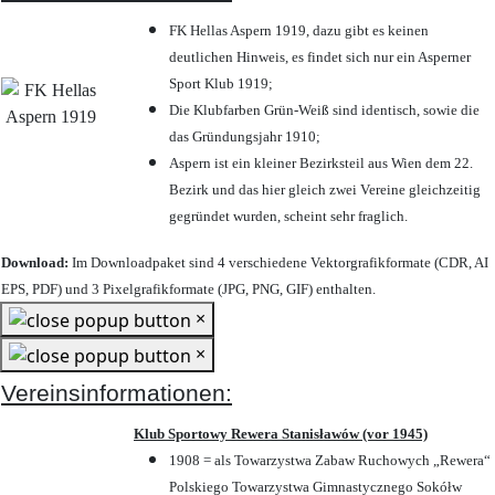
FK Hellas Aspern 1919, dazu gibt es keinen
deutlichen Hinweis, es findet sich nur ein Asperner
Sport Klub 1919
;
Die Klubfarben Grün-Weiß sind identisch, sowie die
das Gründungsjahr 1910
;
Aspern ist ein kleiner Bezirksteil aus Wien dem 22.
Bezirk und das hier gleich zwei Vereine gleichzeitig
gegründet wurden, scheint sehr fraglich.
Download:
Im Downloadpaket sind 4 verschiedene Vektorgrafikformate (CDR, AI
EPS, PDF) und 3 Pixelgrafikformate (JPG, PNG, GIF) enthalten.
×
×
Vereinsinformationen:
Klub Sportowy Rewera Stanisławów (vor 1945)
1908 = als Towarzystwa Zabaw Ruchowych „Rewera“
Polskiego Towarzystwa Gimnastycznego Sokółw