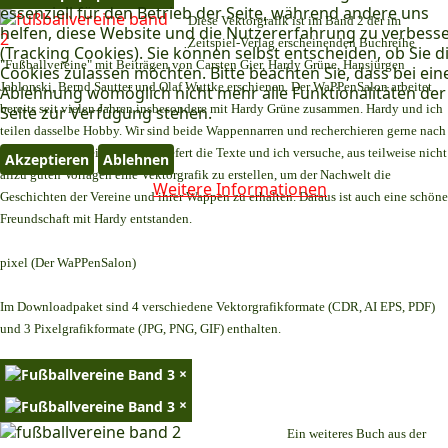
essenziell für den Betrieb der Seite, während andere uns
Diese Vektorgrafik ist im Band 2 der im
helfen, diese Website und die Nutzererfahrung zu verbess
Zeitspiel-Verlag erscheinenden Buchreihe
(Tracking Cookies). Sie können selbst entscheiden, ob Sie d
"Fußballvereine" mit Beiträgen von Carsten Gier, Hardy Grüne, Hansjürgen
Cookies zulassen möchten. Bitte beachten Sie, dass bei ein
Jablonski, Bernd Sautter und Olaf Wuttke erschienen. Der WaPPenSalon arbeitet
Ablehnung womöglich nicht mehr alle Funktionalitäten der
bereits seit vielen Jahren insbesondere mit Hardy Grüne zusammen. Hardy und ich
Seite zur Verfügung stehen.
teilen dasselbe Hobby. Wir sind beide Wappennarren und recherchieren gerne nach
alten Fußballvereinen. Hardy liefert die Texte und ich versuche, aus teilweise nicht
Akzeptieren
Ablehnen
allzu guten Vorlagen eine Vektorgrafik zu erstellen, um der Nachwelt die
Weitere Informationen
Geschichten der Vereine und ihrer Wappen zu erhalten. Daraus ist auch eine schöne
Freundschaft mit Hardy entstanden.
pixel (Der WaPPenSalon)
Im Downloadpaket sind 4 verschiedene Vektorgrafikformate (CDR, AI EPS, PDF)
und 3 Pixelgrafikformate (JPG, PNG, GIF) enthalten.
×
×
Ein weiteres Buch aus der