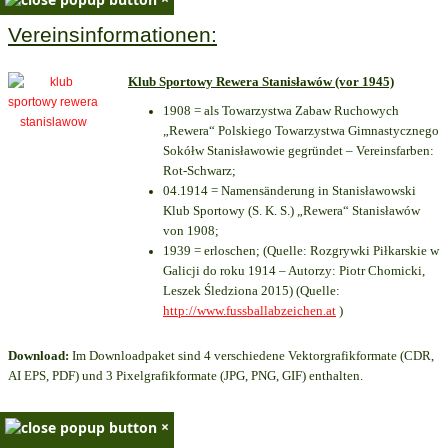
Vereinsinformationen:
Klub Sportowy Rewera Stanisławów (vor 1945)
1908 = als Towarzystwa Zabaw Ruchowych
„Rewera“ Polskiego Towarzystwa Gimnastycznego
Sokółw Stanisławowie gegründet – Vereinsfarben:
Rot-Schwarz;
04.1914 = Namensänderung in Stanisławowski
Klub Sportowy (S. K. S.) „Rewera“ Stanisławów
von 1908;
1939 = erloschen; (Quelle: Rozgrywki Piłkarskie w
Galicji do roku 1914 – Autorzy: Piotr Chomicki,
Leszek Śledziona 2015) (Quelle:
http://www.fussballabzeichen.at
)
Download:
Im Downloadpaket sind 4 verschiedene Vektorgrafikformate (CDR,
AI EPS, PDF) und 3 Pixelgrafikformate (JPG, PNG, GIF) enthalten.
×